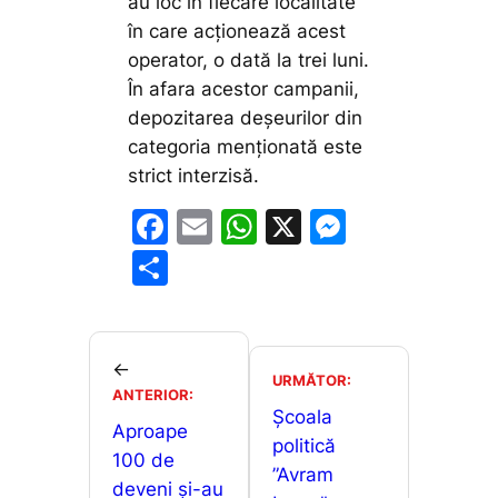
au loc în fiecare localitate
în care acționează acest
operator, o dată la trei luni.
În afara acestor campanii,
depozitarea deșeurilor din
categoria menționată este
strict interzisă.
F
E
W
X
M
a
m
h
e
P
c
ai
at
s
ar
e
l
s
s
ta
b
A
e
je
←
URMĂTOR:
o
p
n
ANTERIOR:
a
Școala
o
p
g
Aproape
z
politică
100 de
k
er
ă
”Avram
deveni și-au