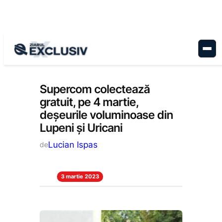
Sari
la
conținut
Stiri la zi
Supercom colectează
gratuit, pe 4 martie,
deșeurile voluminoase din
Lupeni și Uricani
Lucian Ispas
de
3 martie 2023