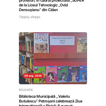
profesori, în cadrul proiectului „SUPER”
de la Liceul Tehnologic „Ovid
Densușianu” din Călan
Tiberiu Vințan
08 aug. 2026
EDUCAȚIE
Biblioteca Municipală ,,Valeriu
Butulescu” Petroșani celebrează Ziua
Internațională a Pisicii: 8 august