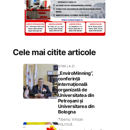
Cele mai citite articole
STIRI LA ZI
„EnviroMinning”,
conferință
internațională
organizată de
Universitatea din
Petroșani și
Universitarea din
Bologna
Tiberiu Vințan
POLITICĂ