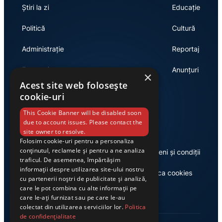
Știri la zi
Educație
Politică
Cultură
Administrație
Reportaj
Economie
Anunțuri
×
Acest site web folosește
cookie-uri
Link-uri utile
This Cookie Banner will be disabled soon
due to account issues. Please contact the
site owner to resolve.
Folosim cookie-uri pentru a personaliza
conținutul, reclamele și pentru a ne analiza
Despre noi
Termeni și condiții
traficul. De asemenea, împărtășim
informații despre utilizarea site-ului nostru
Casa de editură Exclusiv
Politica cookies
cu partenerii noștri de publicitate și analiză,
care le pot combina cu alte informații pe
care le-ați furnizat sau pe care le-au
colectat din utilizarea serviciilor lor.
Politica
de confidențialitate