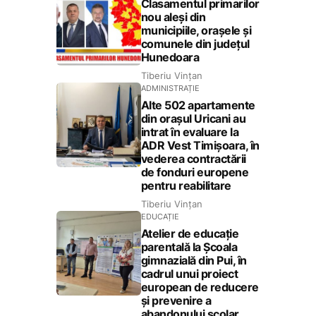
Clasamentul primarilor
nou aleși din
municipiile, orașele și
comunele din județul
Hunedoara
Tiberiu Vințan
ADMINISTRAȚIE
Alte 502 apartamente
din orașul Uricani au
intrat în evaluare la
ADR Vest Timișoara, în
vederea contractării
de fonduri europene
pentru reabilitare
Tiberiu Vințan
EDUCAȚIE
Atelier de educație
parentală la Școala
gimnazială din Pui, în
cadrul unui proiect
european de reducere
și prevenire a
abandonului școlar