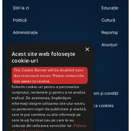
Știri la zi
Educație
Politică
Cultură
Administrație
Reportaj
Economie
Anunțuri
×
Acest site web folosește
cookie-uri
Link-uri utile
This Cookie Banner will be disabled soon
due to account issues. Please contact the
site owner to resolve.
Folosim cookie-uri pentru a personaliza
conținutul, reclamele și pentru a ne analiza
Despre noi
Termeni și condiții
traficul. De asemenea, împărtășim
informații despre utilizarea site-ului nostru
Casa de editură Exclusiv
Politica cookies
cu partenerii noștri de publicitate și analiză,
care le pot combina cu alte informații pe
care le-ați furnizat sau pe care le-au
colectat din utilizarea serviciilor lor.
Politica