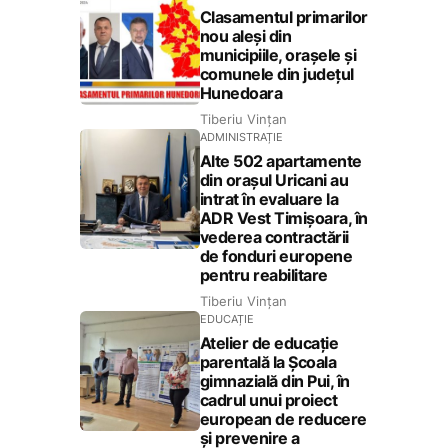
Clasamentul primarilor
nou aleși din
municipiile, orașele și
comunele din județul
Hunedoara
Tiberiu Vințan
ADMINISTRAȚIE
Alte 502 apartamente
din orașul Uricani au
intrat în evaluare la
ADR Vest Timișoara, în
vederea contractării
de fonduri europene
pentru reabilitare
Tiberiu Vințan
EDUCAȚIE
Atelier de educație
parentală la Școala
gimnazială din Pui, în
cadrul unui proiect
european de reducere
și prevenire a