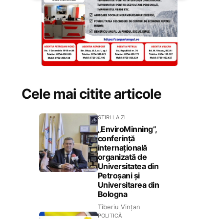
Cele mai citite articole
STIRI LA ZI
„EnviroMinning”,
conferință
internațională
organizată de
Universitatea din
Petroșani și
Universitarea din
Bologna
Tiberiu Vințan
POLITICĂ