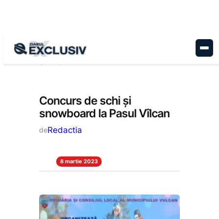
Sari
la
conținut
Administrație
, 
Anunțuri
, 
Reportaj
, 
Stiri la zi
Concurs de schi și
snowboard la Pasul Vîlcan
Redactia
de
8 martie 2023