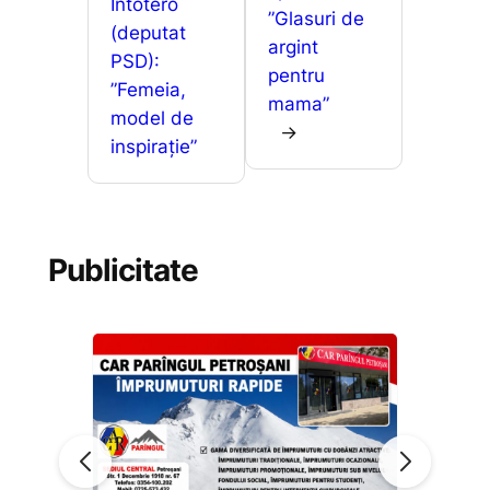
Intotero
k
er
ă
”Glasuri de
(deputat
argint
PSD):
pentru
”Femeia,
mama”
model de
→
inspirație”
Publicitate