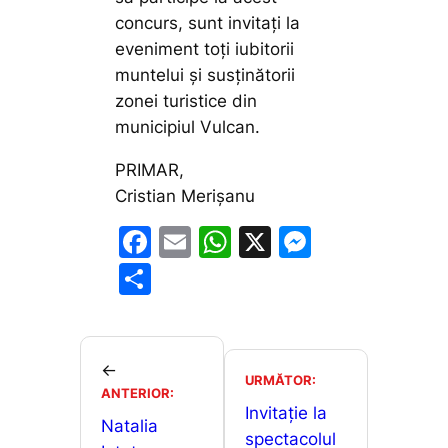
concurs, sunt invitați la
eveniment toți iubitorii
muntelui și susținătorii
zonei turistice din
municipiul Vulcan.
PRIMAR,
Cristian Merișanu
F
E
W
X
M
a
m
h
e
P
c
ai
at
s
ar
e
l
s
s
ta
b
A
e
je
←
URMĂTOR:
o
p
n
ANTERIOR:
a
Invitație la
o
p
g
Natalia
z
spectacolul