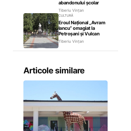
abandonului școlar
Tiberiu Vințan
CULTURĂ
Eroul Național „Avram
Iancu” omagiat la
Petroșani și Vulcan
Tiberiu Vințan
Articole similare