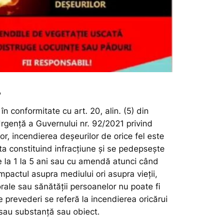
,
n conformitate cu art. 20, alin. (5) din
gență a Guvernului nr. 92/2021 privind
or, incendierea deșeurilor de orice fel este
ta constituind infracțiune și se pedepsește
e la 1 la 5 ani sau cu amendă atunci când
mpactul asupra mediului ori asupra vieții,
porale sau sănătății persoanelor nu poate fi
e prevederi se referă la incendierea oricărui
/sau substanță sau obiect.