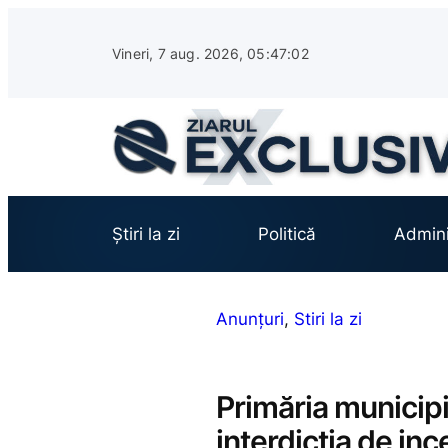
Sari
la
Vineri, 7 aug. 2026, 05:47:03
conținut
Știri la zi
Politică
Admini
Anunțuri
, 
Stiri la zi
Primăria municipi
interdicția de in