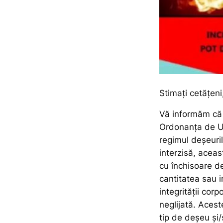
Stimați cetățeni
Vă informăm că î
Ordonanța de Ur
regimul deșeuril
interzisă, aceas
cu închisoare d
cantitatea sau i
integrității cor
neglijată. Acest
tip de deșeu și