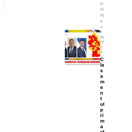
iu
Vi
nț
a
n
P
OL
ITI
C
Ă
C
la
s
a
m
e
n
t
ul
p
ri
m
a
ril