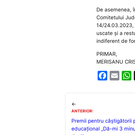
De asemenea, în
Comitetului Jud
14/24.03.2023, s
uscate și a rest
indiferent de fo
PRIMAR,
MERISANU CRI
F
E
a
m
c
ai
e
l
←
b
ANTERIOR:
Premii pentru câștigătorii 
o
educațional „Dă-mi 3 min
o