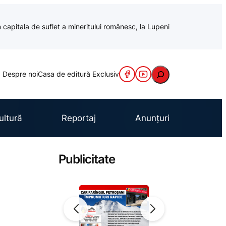
 capitala de suflet a mineritului românesc, la Lupeni
Caută
Despre noi
Casa de editură Exclusiv
ultură
Reportaj
Anunțuri
Publicitate