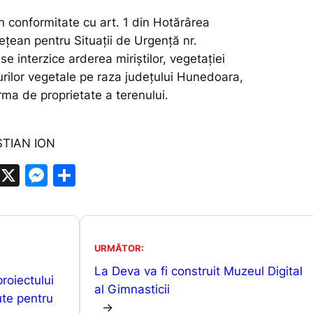
 conformitate cu art. 1 din Hotărârea
ețean pentru Situații de Urgență nr.
e interzice arderea miriștilor, vegetației
urilor vegetale pe raza județului Hunedoara,
rma de proprietate a terenului.
STIAN ION
W
X
M
P
h
e
ar
at
s
ta
s
s
je
URMĂTOR:
A
e
a
La Deva va fi construit Muzeul Digital
proiectului
p
n
z
al Gimnasticii
ute pentru
p
g
ă
→