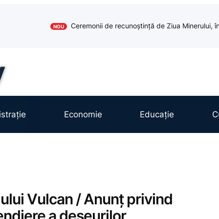
Ceremonii de recunoștință de Ziua Minerului, în
NOU
strație
Economie
Educație
C
ului Vulcan / Anunț privind
cendiere a deșeurilor