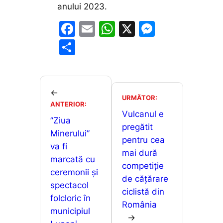
anului 2023.
F
E
W
X
M
a
m
h
e
P
c
ai
at
s
ar
e
l
s
s
ta
b
A
e
je
←
URMĂTOR:
o
p
n
ANTERIOR:
a
Vulcanul e
o
p
g
”Ziua
z
pregătit
Minerului”
k
er
ă
pentru cea
va fi
mai dură
marcată cu
competiție
ceremonii și
de cățărare
spectacol
ciclistă din
folcloric în
România
municipiul
→