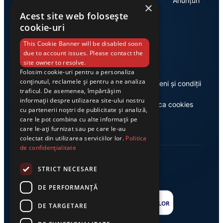
Economie
Anunțuri
×
Acest site web folosește
cookie-uri
Link-uri utile
This Cookie Banner will be disabled soon
due to account issues. Please contact the
site owner to resolve.
Folosim cookie-uri pentru a personaliza
conținutul, reclamele și pentru a ne analiza
Despre noi
Termeni și condiții
traficul. De asemenea, împărtășim
informații despre utilizarea site-ului nostru
Casa de editură Exclusiv
Politica cookies
cu partenerii noștri de publicitate și analiză,
care le pot combina cu alte informații pe
care le-ați furnizat sau pe care le-au
colectat din utilizarea serviciilor lor.
Politica
de confidențialitate
STRICT NECESARE
DE PERFORMANȚĂ
DE TARGETARE