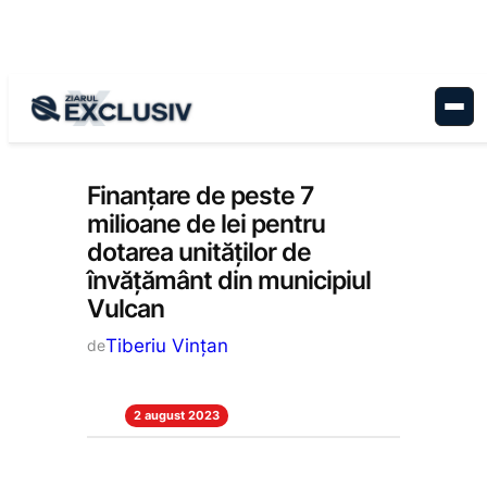
Sari
la
conținut
Administrație
, 
Stiri la zi
Finanțare de peste 7
milioane de lei pentru
dotarea unităților de
învățământ din municipiul
Vulcan
Tiberiu Vințan
de
2 august 2023