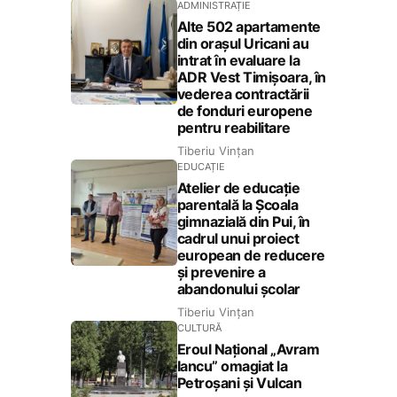
ADMINISTRAȚIE
Alte 502 apartamente
din orașul Uricani au
intrat în evaluare la
ADR Vest Timișoara, în
vederea contractării
de fonduri europene
pentru reabilitare
Tiberiu Vințan
EDUCAȚIE
Atelier de educație
parentală la Școala
gimnazială din Pui, în
cadrul unui proiect
european de reducere
și prevenire a
abandonului școlar
Tiberiu Vințan
CULTURĂ
Eroul Național „Avram
Iancu” omagiat la
Petroșani și Vulcan