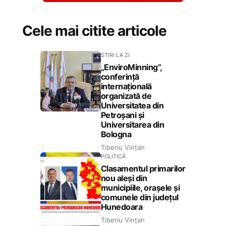
Cele mai citite articole
STIRI LA ZI
„EnviroMinning”,
conferință
internațională
organizată de
Universitatea din
Petroșani și
Universitarea din
Bologna
Tiberiu Vințan
POLITICĂ
Clasamentul primarilor
nou aleși din
municipiile, orașele și
comunele din județul
Hunedoara
Tiberiu Vințan