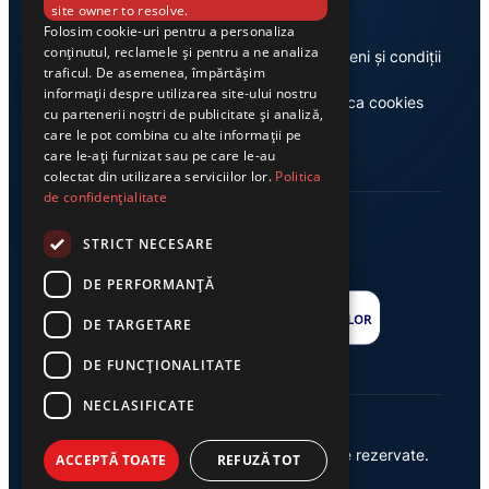
site owner to resolve.
Folosim cookie-uri pentru a personaliza
conținutul, reclamele și pentru a ne analiza
Despre noi
Termeni și condiții
traficul. De asemenea, împărtășim
informații despre utilizarea site-ului nostru
Casa de editură Exclusiv
Politica cookies
cu partenerii noștri de publicitate și analiză,
care le pot combina cu alte informații pe
care le-ați furnizat sau pe care le-au
colectat din utilizarea serviciilor lor.
Politica
de confidențialitate
STRICT NECESARE
DE PERFORMANȚĂ
DE TARGETARE
DE FUNCŢIONALITATE
NECLASIFICATE
© 2026 Ziarul Exclusiv – Toate drepturile rezervate.
ACCEPTĂ TOATE
REFUZĂ TOT
Powered by {
AW
}