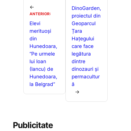
je
o
p
n
←
a
DinoGarden,
ANTERIOR:
o
p
g
proiectul din
z
Elevi
Geoparcul
k
er
ă
merituoși
Țara
din
Hațegului
Hunedoara,
care face
“Pe urmele
legătura
lui Ioan
dintre
(Iancu) de
dinozauri și
Hunedoara,
permacultur
la Belgrad”
ă
→
Publicitate