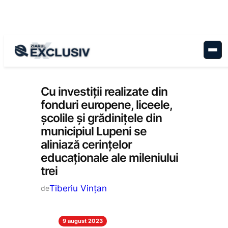
Sari
la
conținut
Administrație
, 
Educație
, 
Stiri la zi
Cu investiții realizate din
fonduri europene, liceele,
școlile și grădinițele din
municipiul Lupeni se
aliniază cerințelor
educaționale ale mileniului
trei
Tiberiu Vințan
de
9 august 2023