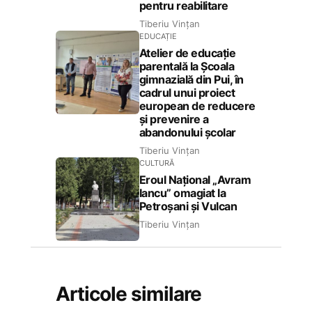
pentru reabilitare
Tiberiu Vințan
EDUCAȚIE
Atelier de educație
parentală la Școala
gimnazială din Pui, în
cadrul unui proiect
european de reducere
și prevenire a
abandonului școlar
Tiberiu Vințan
CULTURĂ
Eroul Național „Avram
Iancu” omagiat la
Petroșani și Vulcan
Tiberiu Vințan
Articole similare