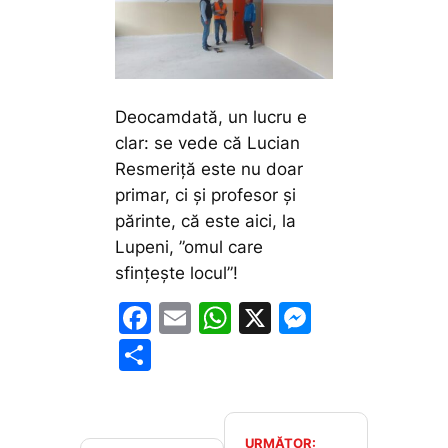
Deocamdată, un lucru e
clar: se vede că Lucian
Resmeriță este nu doar
primar, ci și profesor și
părinte, că este aici, la
Lupeni, ”omul care
sfințește locul”!
F
E
W
X
M
a
m
h
e
P
c
ai
at
s
ar
e
l
s
s
ta
b
A
e
URMĂTOR: