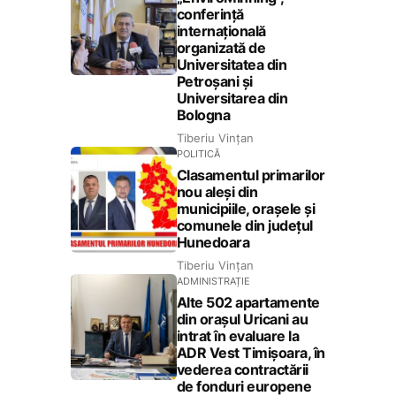
conferință
internațională
organizată de
Universitatea din
Petroșani și
Universitarea din
Bologna
Tiberiu Vințan
POLITICĂ
Clasamentul primarilor
nou aleși din
municipiile, orașele și
comunele din județul
Hunedoara
Tiberiu Vințan
ADMINISTRAȚIE
Alte 502 apartamente
din orașul Uricani au
intrat în evaluare la
ADR Vest Timișoara, în
vederea contractării
de fonduri europene