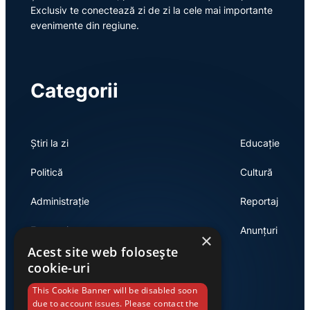
Exclusiv te conectează zi de zi la cele mai importante
evenimente din regiune.
Categorii
Știri la zi
Educație
Politică
Cultură
Administrație
Reportaj
Economie
Anunțuri
×
Acest site web folosește
cookie-uri
Link-uri utile
This Cookie Banner will be disabled soon
due to account issues. Please contact the