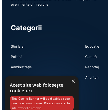
evenimente din regiune.
Categorii
Știri la zi
Educație
Politică
Cultură
Administrație
Reportaj
Economie
Anunțuri
×
Acest site web folosește
cookie-uri
Link-uri utile
This Cookie Banner will be disabled soon
due to account issues. Please contact the
site owner to resolve.