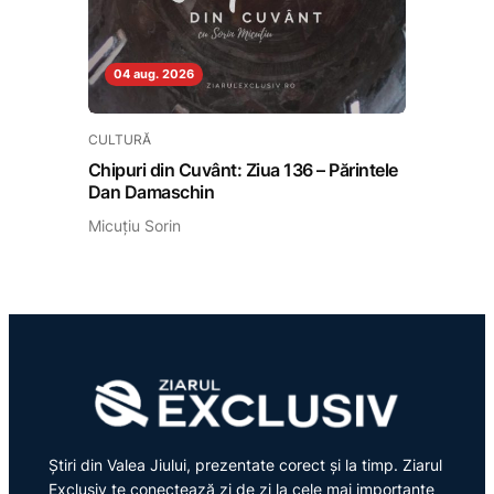
04 aug. 2026
CULTURĂ
Chipuri din Cuvânt: Ziua 136 – Părintele
Dan Damaschin
Micuțiu Sorin
Știri din Valea Jiului, prezentate corect și la timp. Ziarul
Exclusiv te conectează zi de zi la cele mai importante