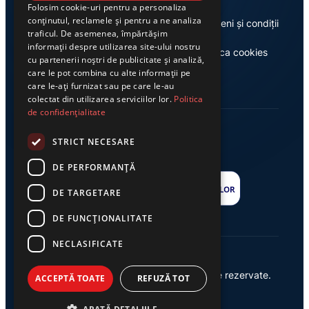
Folosim cookie-uri pentru a personaliza
conținutul, reclamele și pentru a ne analiza
Despre noi
Termeni și condiții
traficul. De asemenea, împărtășim
informații despre utilizarea site-ului nostru
Casa de editură Exclusiv
Politica cookies
cu partenerii noștri de publicitate și analiză,
care le pot combina cu alte informații pe
care le-ați furnizat sau pe care le-au
colectat din utilizarea serviciilor lor.
Politica
de confidențialitate
STRICT NECESARE
DE PERFORMANȚĂ
DE TARGETARE
DE FUNCŢIONALITATE
NECLASIFICATE
© 2026 Ziarul Exclusiv – Toate drepturile rezervate.
ACCEPTĂ TOATE
REFUZĂ TOT
Powered by {
AW
}