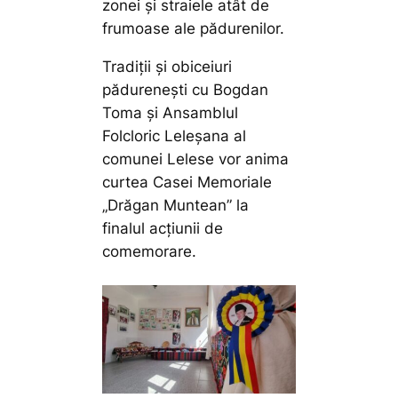
zonei şi straiele atât de
frumoase ale pădurenilor.
Tradiții și obiceiuri
pădurenești cu Bogdan
Toma și Ansamblul
Folcloric Leleșana al
comunei Lelese vor anima
curtea Casei Memoriale
„Drăgan Muntean” la
finalul acțiunii de
comemorare.