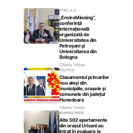
STIRI LA ZI
„EnviroMinning”,
conferință
internațională
organizată de
Universitatea din
Petroșani și
Universitarea din
Bologna
Tiberiu Vințan
POLITICĂ
Clasamentul primarilor
nou aleși din
municipiile, orașele și
comunele din județul
Hunedoara
Tiberiu Vințan
ADMINISTRAȚIE
Alte 502 apartamente
din orașul Uricani au
intrat în evaluare la