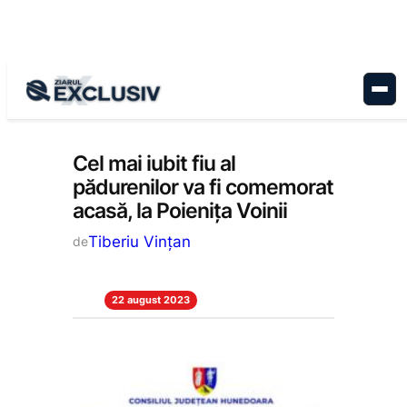
Sari
la
conținut
Cultură
, 
Stiri la zi
Cel mai iubit fiu al
pădurenilor va fi comemorat
acasă, la Poienița Voinii
Tiberiu Vințan
de
22 august 2023