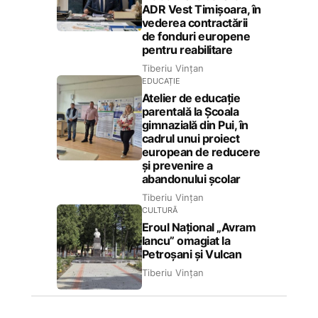
ADR Vest Timișoara, în
vederea contractării
de fonduri europene
pentru reabilitare
Tiberiu Vințan
EDUCAȚIE
Atelier de educație
parentală la Școala
gimnazială din Pui, în
cadrul unui proiect
european de reducere
și prevenire a
abandonului școlar
Tiberiu Vințan
CULTURĂ
Eroul Național „Avram
Iancu” omagiat la
Petroșani și Vulcan
Tiberiu Vințan