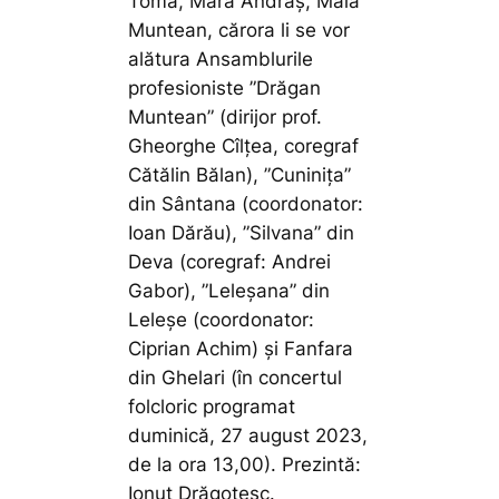
Toma, Mara Andraș, Maia
Muntean, cărora li se vor
alătura Ansamblurile
profesioniste ”Drăgan
Muntean” (dirijor prof.
Gheorghe Cîlțea, coregraf
Cătălin Bălan), ”Cuninița”
din Sântana (coordonator:
Ioan Dărău), ”Silvana” din
Deva (coregraf: Andrei
Gabor), ”Leleșana” din
Leleșe (coordonator:
Ciprian Achim) și Fanfara
din Ghelari (în concertul
folcloric programat
duminică, 27 august 2023,
de la ora 13,00). Prezintă:
Ionuț Drăgotesc.