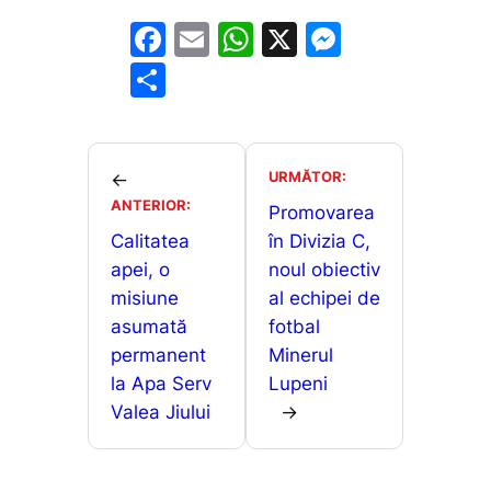
F
E
W
X
M
a
m
h
e
P
c
ai
at
s
ar
e
l
s
s
ta
b
A
e
je
URMĂTOR:
←
o
p
n
ANTERIOR:
a
Promovarea
o
p
g
Calitatea
în Divizia C,
z
apei, o
noul obiectiv
k
er
ă
misiune
al echipei de
asumată
fotbal
permanent
Minerul
la Apa Serv
Lupeni
Valea Jiului
→