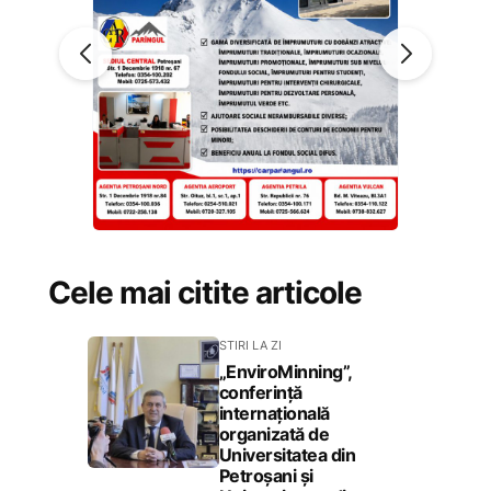
Cele mai citite articole
STIRI LA ZI
„EnviroMinning”,
conferință
internațională
organizată de
Universitatea din
Petroșani și