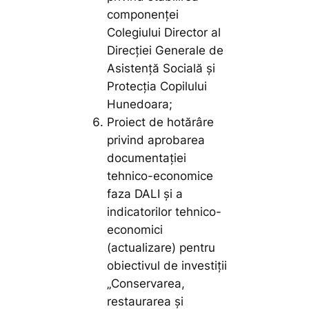
componenței
Colegiului Director al
Direcției Generale de
Asistență Socială și
Protecția Copilului
Hunedoara;
Proiect de hotărâre
privind aprobarea
documentației
tehnico-economice
faza DALI și a
indicatorilor tehnico-
economici
(actualizare) pentru
obiectivul de investiții
„Conservarea,
restaurarea și