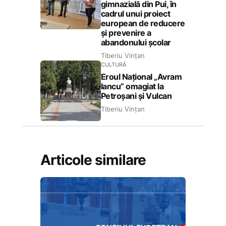
gimnazială din Pui, în
cadrul unui proiect
european de reducere
și prevenire a
abandonului școlar
Tiberiu Vințan
CULTURĂ
Eroul Național „Avram
Iancu” omagiat la
Petroșani și Vulcan
Tiberiu Vințan
Articole similare