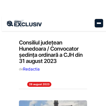
Sari
la
conținut
Anunțuri
, 
Stiri la zi
Consiliul județean
Hunedoara / Convocator
ședința ordinară a CJH din
31 august 2023
Redactia
de
28 august 2023