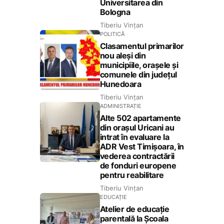
Universitarea din
Bologna
Tiberiu Vințan
POLITICĂ
Clasamentul primarilor
nou aleși din
municipiile, orașele și
comunele din județul
Hunedoara
Tiberiu Vințan
ADMINISTRAȚIE
Alte 502 apartamente
din orașul Uricani au
intrat în evaluare la
ADR Vest Timișoara, în
vederea contractării
de fonduri europene
pentru reabilitare
Tiberiu Vințan
EDUCAȚIE
Atelier de educație
parentală la Școala