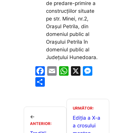
de predare-primire a
construcțiilor situate
pe str. Minei, nr.2,
Orașul Petrila, din
domeniul public al
Orașului Petrila în
domeniul public al
Județului Hunedoara.
F
E
W
X
M
a
m
h
e
P
c
ai
at
s
ar
e
l
s
s
ta
b
A
e
je
URMĂTOR:
o
p
n
←
a
Ediția a X-a
ANTERIOR:
o
p
g
a crosului
z