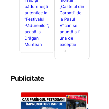
Tradiții
montan
k
er
ă
pădurenești
„Castelul din
autentice la
Carpați” de
”Festivalul
la Pasul
Pădurenilor”,
Vîlcan se
acasă la
anunță a fi
Drăgan
una de
Muntean
excepție
→
Publicitate