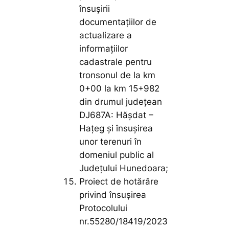
însușirii
documentațiilor de
actualizare a
informațiilor
cadastrale pentru
tronsonul de la km
0+00 la km 15+982
din drumul județean
DJ687A: Hășdat –
Hațeg și însușirea
unor terenuri în
domeniul public al
Județului Hunedoara;
Proiect de hotărâre
privind însușirea
Protocolului
nr.55280/18419/2023