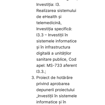
Investiția: I3.
Realizarea sistemului
de eHealth și
telemedicină,
Investiția specifică:
I3.3 – Investiții în
sistemele informatice
și în infrastructura
digitală a unităților
sanitare publice, Cod
apel: MS-733 aferent
I3.3.;
Proiect de hotărâre
privind aprobarea
depunerii proiectului
„Investiții în sistemele
informatice și în