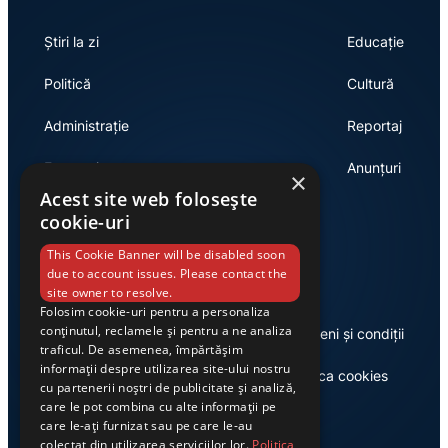
Știri la zi
Educație
Politică
Cultură
Administrație
Reportaj
Economie
Anunțuri
×
Acest site web folosește
cookie-uri
Link-uri utile
This Cookie Banner will be disabled soon
due to account issues. Please contact the
site owner to resolve.
Folosim cookie-uri pentru a personaliza
conținutul, reclamele și pentru a ne analiza
Despre noi
Termeni și condiții
traficul. De asemenea, împărtășim
informații despre utilizarea site-ului nostru
Casa de editură Exclusiv
Politica cookies
cu partenerii noștri de publicitate și analiză,
care le pot combina cu alte informații pe
care le-ați furnizat sau pe care le-au
colectat din utilizarea serviciilor lor.
Politica