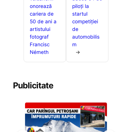
k
er
ă
onorează
piloți la
cariera de
startul
50 de ani a
competiției
artistului
de
fotograf
automobilis
Francisc
m
Németh
→
Publicitate