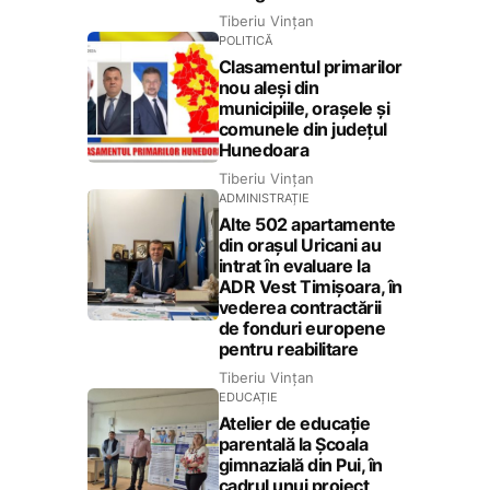
Tiberiu Vințan
POLITICĂ
Clasamentul primarilor
nou aleși din
municipiile, orașele și
comunele din județul
Hunedoara
Tiberiu Vințan
ADMINISTRAȚIE
Alte 502 apartamente
din orașul Uricani au
intrat în evaluare la
ADR Vest Timișoara, în
vederea contractării
de fonduri europene
pentru reabilitare
Tiberiu Vințan
EDUCAȚIE
Atelier de educație
parentală la Școala
gimnazială din Pui, în
cadrul unui proiect