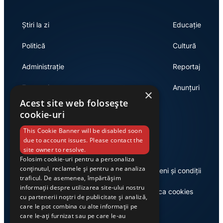
Știri la zi
Educație
Politică
Cultură
Administrație
Reportaj
Economie
Anunțuri
×
Acest site web folosește
cookie-uri
Link-uri utile
This Cookie Banner will be disabled soon
due to account issues. Please contact the
site owner to resolve.
Folosim cookie-uri pentru a personaliza
conținutul, reclamele și pentru a ne analiza
Despre noi
Termeni și condiții
traficul. De asemenea, împărtășim
informații despre utilizarea site-ului nostru
Casa de editură Exclusiv
Politica cookies
cu partenerii noștri de publicitate și analiză,
care le pot combina cu alte informații pe
care le-ați furnizat sau pe care le-au