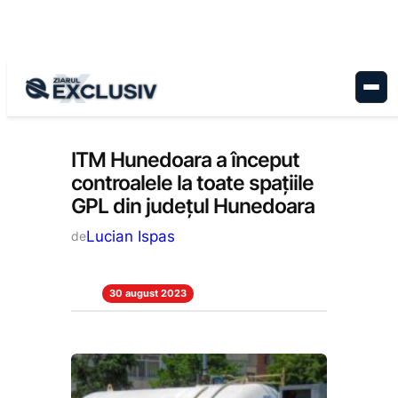
Sari
la
conținut
Stiri la zi
ITM Hunedoara a început
controalele la toate spațiile
GPL din județul Hunedoara
Lucian Ispas
de
30 august 2023