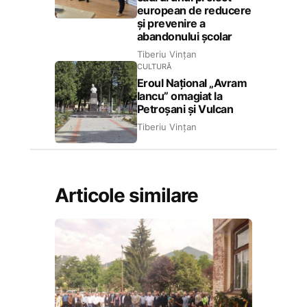
european de reducere
și prevenire a
abandonului școlar
Tiberiu Vințan
CULTURĂ
Eroul Național „Avram
Iancu” omagiat la
Petroșani și Vulcan
Tiberiu Vințan
Articole similare