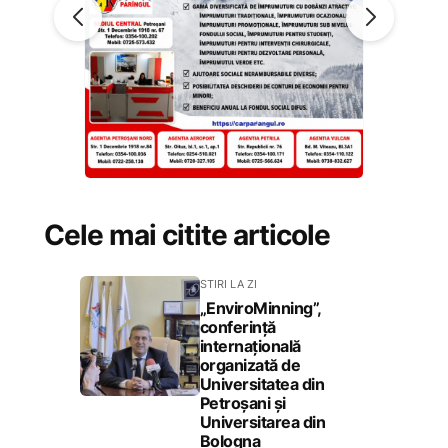
Cele mai citite articole
STIRI LA ZI
„EnviroMinning”,
conferință
internațională
organizată de
Universitatea din
Petroșani și
Universitarea din
Bologna