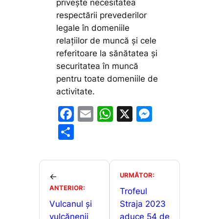
privește necesitatea
respectării prevederilor
legale în domeniile
relațiilor de muncă și cele
referitoare la sănătatea și
securitatea în muncă
pentru toate domeniile de
activitate.
F
E
W
X
M
a
m
h
e
P
c
ai
at
s
ar
e
l
s
s
ta
b
A
e
je
URMĂTOR:
←
o
p
n
ANTERIOR:
a
Trofeul
o
p
g
Vulcanul și
Straja 2023
z
vulcănenii
aduce 54 de