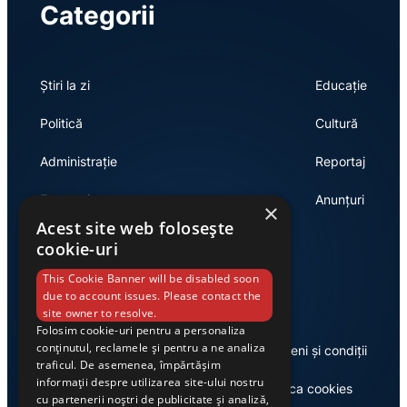
Categorii
Știri la zi
Educație
Politică
Cultură
Administrație
Reportaj
Economie
Anunțuri
×
Acest site web folosește
cookie-uri
Link-uri utile
This Cookie Banner will be disabled soon
due to account issues. Please contact the
site owner to resolve.
Folosim cookie-uri pentru a personaliza
conținutul, reclamele și pentru a ne analiza
Despre noi
Termeni și condiții
traficul. De asemenea, împărtășim
informații despre utilizarea site-ului nostru
Casa de editură Exclusiv
Politica cookies
cu partenerii noștri de publicitate și analiză,