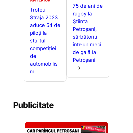
o
p
n
a
75 de ani de
o
p
g
Trofeul
z
rugby la
Straja 2023
k
er
ă
Știința
aduce 54 de
Petroșani,
piloți la
sărbătoriți
startul
într-un meci
competiției
de gală la
de
Petroșani
automobilis
→
m
Publicitate