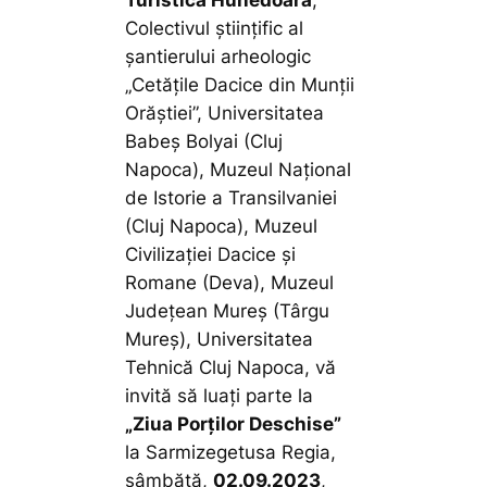
Colectivul științific al
șantierului arheologic
„Cetățile Dacice din Munții
Orăștiei”, Universitatea
Babeș Bolyai (Cluj
Napoca), Muzeul Național
de Istorie a Transilvaniei
(Cluj Napoca), Muzeul
Civilizației Dacice și
Romane (Deva), Muzeul
Județean Mureș (Târgu
Mureș), Universitatea
Tehnică Cluj Napoca, vă
invită să luați parte la
„Ziua Porților Deschise”
la Sarmizegetusa Regia,
sâmbătă,
02.09.2023
,