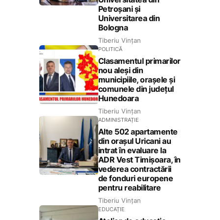
Petroșani și
Universitarea din
Bologna
Tiberiu Vințan
POLITICĂ
Clasamentul primarilor
nou aleși din
municipiile, orașele și
comunele din județul
Hunedoara
Tiberiu Vințan
ADMINISTRAȚIE
Alte 502 apartamente
din orașul Uricani au
intrat în evaluare la
ADR Vest Timișoara, în
vederea contractării
de fonduri europene
pentru reabilitare
Tiberiu Vințan
EDUCAȚIE