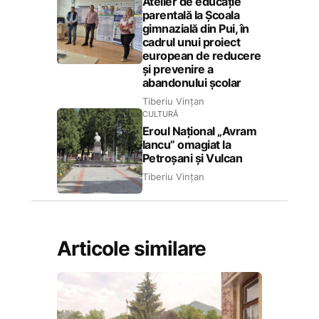
Atelier de educație
parentală la Școala
gimnazială din Pui, în
cadrul unui proiect
european de reducere
și prevenire a
abandonului școlar
Tiberiu Vințan
CULTURĂ
Eroul Național „Avram
Iancu” omagiat la
Petroșani și Vulcan
Tiberiu Vințan
Articole similare