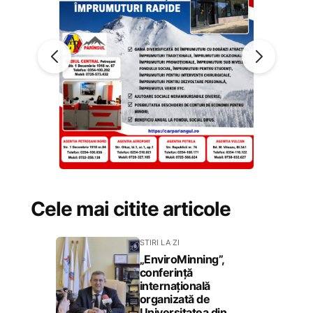
Cele mai citite articole
STIRI LA ZI
„EnviroMinning”,
conferință
internațională
organizată de
Universitatea din