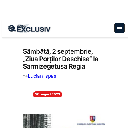
Sari
la
conținut
Reportaj
, 
Stiri la zi
Sâmbătă, 2 septembrie,
„Ziua Porților Deschise” la
Sarmizegetusa Regia
Lucian Ispas
de
30 august 2023