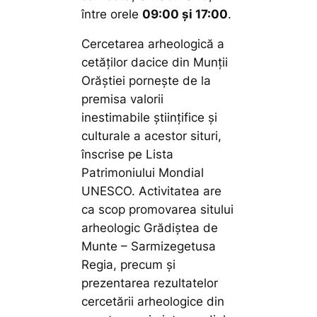
între orele
09:00 și 17:00
.
Cercetarea arheologică a
cetăţilor dacice din Munţii
Orăştiei porneşte de la
premisa valorii
inestimabile ştiinţifice şi
culturale a acestor situri,
înscrise pe Lista
Patrimoniului Mondial
UNESCO. Activitatea are
ca scop promovarea sitului
arheologic Grădiștea de
Munte – Sarmizegetusa
Regia, precum și
prezentarea rezultatelor
cercetării arheologice din