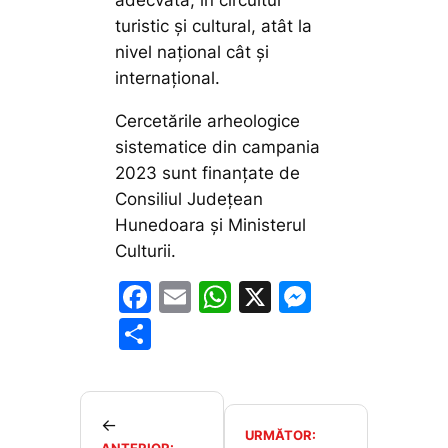
adecvată, în circuitul
turistic şi cultural, atât la
nivel național cât și
internaţional.
Cercetările arheologice
sistematice din campania
2023 sunt finanțate de
Consiliul Județean
Hunedoara și Ministerul
Culturii.
F
E
W
X
M
a
m
h
e
P
c
ai
at
s
ar
e
l
s
s
ta
b
A
e
je
←
URMĂTOR:
ANTERIOR: