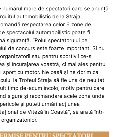
 numărul mare de spectatori care se anunță
ircuitul automobilistic de la Straja,
ecomandă respectarea celor 6 zone de
e spectacolul automobilistic poate fi
ină siguranță.
”Rolul spectatorului pe
lui de concurs este foarte important. Și nu
organizatorii sau pentru sportivii ce-și
a și încurajarea voastră, ci mai ales pentru
i sport cu motor. Ne pasă și ne dorim ca
cului la Trofeul Straja să fie una de neuitat
mult timp de-acum încolo, motiv pentru care
fiind sigure și recomandare acele zone unde
 pericole și puteți urmări acțiunea
ațional de Viteză în Coastă”
, se arată într-
organizatorilor.