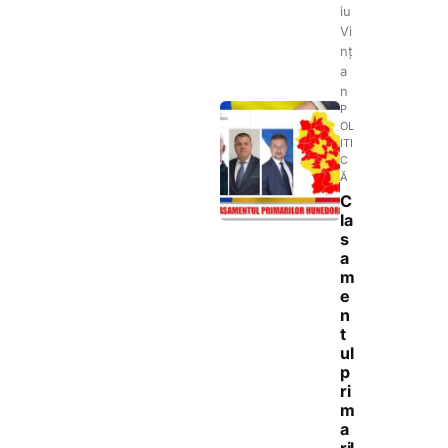
iu
Vi
nț
a
n
P
OL
ITI
C
Ă
C
la
s
a
m
e
n
t
ul
p
ri
m
a
ril