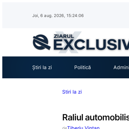
Sari
la
Joi, 6 aug. 2026, 15:24:07
conținut
Știri la zi
Politică
Admini
Stiri la zi
Raliul automobilis
Tiberiu Vințan
de