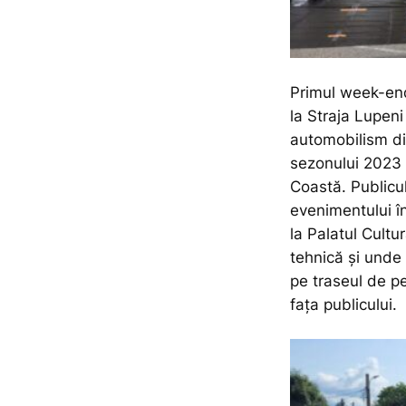
Primul week-end
la Straja Lupeni
automobilism di
sezonului 2023 
Coastă. Publicul
evenimentului în
la Palatul Cult
tehnică și unde 
pe traseul de p
fața publicului.