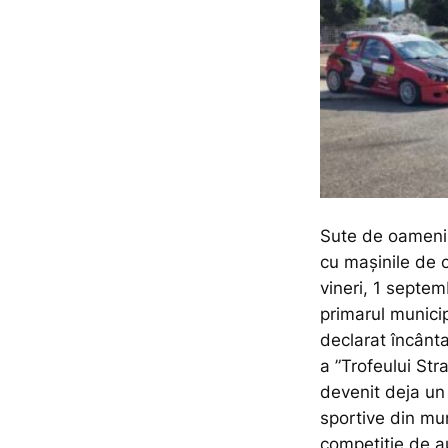
Sute de oameni a
cu mașinile de c
vineri, 1 septem
primarul munici
declarat încânta
a ”Trofeului Str
devenit deja un 
sportive din mu
competiție de a