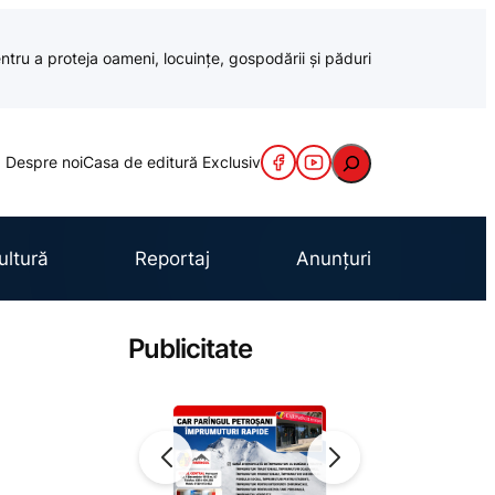
ntru a proteja oameni, locuințe, gospodării și păduri
Caută
Despre noi
Casa de editură Exclusiv
ultură
Reportaj
Anunțuri
Publicitate