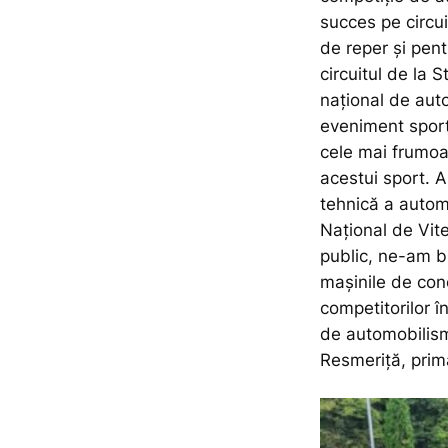
succes pe circu
de reper și pen
circuitul de la 
național de auto
eveniment sporti
cele mai frumoas
acestui sport. A
tehnică a autom
Național de Vit
public, ne-am b
mașinile de con
competitorilor î
de automobilism 
Resmeriță, prima