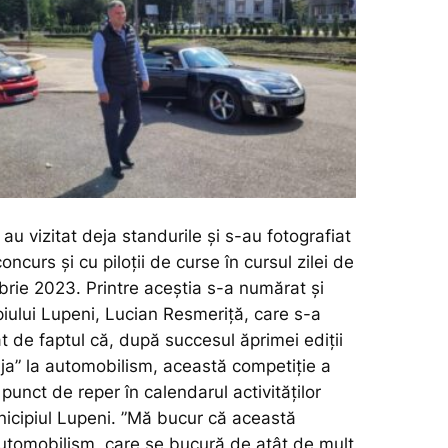
u vizitat deja standurile și s-au fotografiat
oncurs și cu piloții de curse în cursul zilei de
brie 2023. Printre aceștia s-a numărat și
piului Lupeni, Lucian Resmeriță, care s-a
t de faptul că, după succesul ăprimei ediții
aja” la automobilism, această competiție a
punct de reper în calendarul activităților
nicipiul Lupeni.
”Mă bucur că această
utomobilism, care se bucură de atât de mult