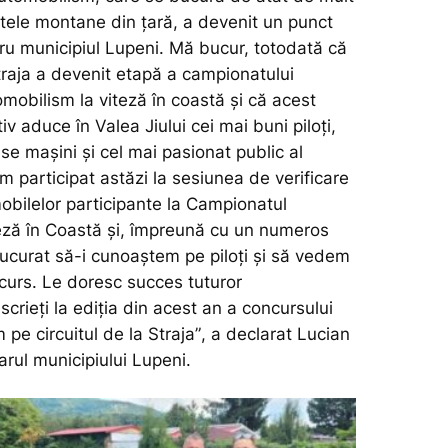
itele montane din țară, a devenit un punct
tru municipiul Lupeni. Mă bucur, totodată că
Straja a devenit etapă a campionatului
mobilism la viteză în coastă și că acest
v aduce în Valea Jiului cei mai buni piloți,
e mașini și cel mai pasionat public al
m participat astăzi la sesiunea de verificare
obilelor participante la Campionatul
eză în Coastă și, împreună cu un numeros
ucurat să-i cunoaștem pe piloți și să vedem
curs. Le doresc succes tuturor
nscrieți la ediția din acest an a concursului
pe circuitul de la Straja”
, a declarat Lucian
rul municipiului Lupeni.