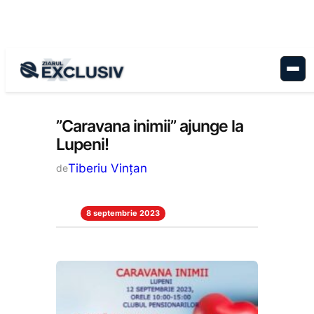
Sari
la
conținut
Stiri la zi
”Caravana inimii” ajunge la
Lupeni!
Tiberiu Vințan
de
8 septembrie 2023