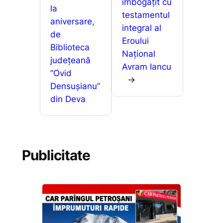
îmbogățit cu
la
testamentul
aniversare,
integral al
de
Eroului
Biblioteca
Național
județeană
Avram Iancu
”Ovid
→
Densușianu”
din Deva
Publicitate