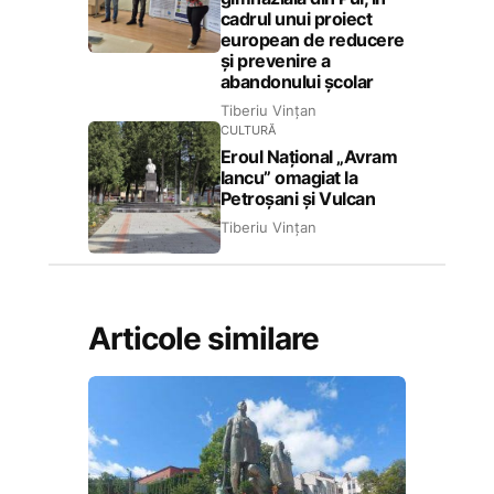
cadrul unui proiect
european de reducere
și prevenire a
abandonului școlar
Tiberiu Vințan
CULTURĂ
Eroul Național „Avram
Iancu” omagiat la
Petroșani și Vulcan
Tiberiu Vințan
Articole similare