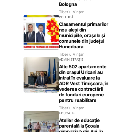
Bologna
Tiberiu Vințan
POLITICĂ
Clasamentul primarilor
nou aleși din
municipiile, orașele și
comunele din județul
Hunedoara
Tiberiu Vințan
ADMINISTRAȚIE
Alte 502 apartamente
din orașul Uricani au
intrat în evaluare la
ADR Vest Timișoara, în
vederea contractării
de fonduri europene
pentru reabilitare
Tiberiu Vințan
EDUCAȚIE
Atelier de educație
parentală la Școala
gimnazială din Pui, în