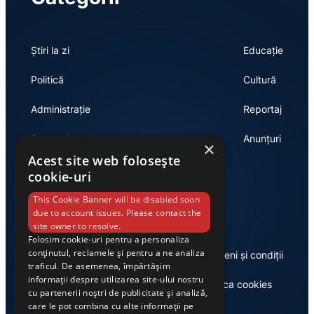
Știri la zi
Educație
Politică
Cultură
Administrație
Reportaj
Economie
Anunțuri
×
Acest site web folosește
cookie-uri
Link-uri utile
This Cookie Banner will be disabled soon
due to account issues. Please contact the
site owner to resolve.
Folosim cookie-uri pentru a personaliza
conținutul, reclamele și pentru a ne analiza
Despre noi
Termeni și condiții
traficul. De asemenea, împărtășim
informații despre utilizarea site-ului nostru
Casa de editură Exclusiv
Politica cookies
cu partenerii noștri de publicitate și analiză,
care le pot combina cu alte informații pe