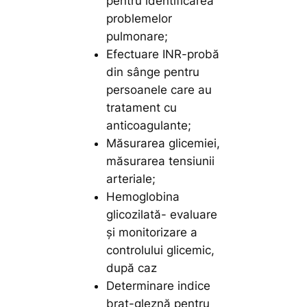
pentru identificarea
problemelor
pulmonare;
Efectuare INR-probă
din sânge pentru
persoanele care au
tratament cu
anticoagulante;
Măsurarea glicemiei,
măsurarea tensiunii
arteriale;
Hemoglobina
glicozilată- evaluare
și monitorizare a
controlului glicemic,
după caz
Determinare indice
braț-gleznă pentru