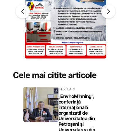
Cele mai citite articole
STIRI LA ZI
„EnviroMinning”,
conferință
internațională
organizată de
Universitatea din
Petroșani și
Universitarea din