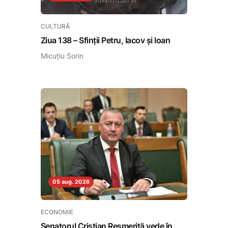
CULTURĂ
Ziua 138 – Sfinții Petru, Iacov și Ioan
Micuțiu Sorin
05 aug. 2026
ECONOMIE
Senatorul Cristian Resmeriță vede în