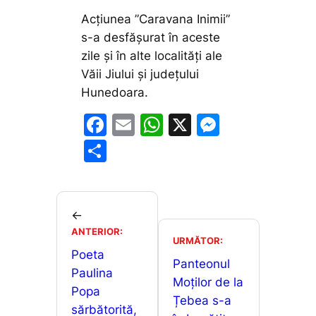
Acțiunea ”Caravana Inimii”
s-a desfășurat în aceste
zile și în alte localități ale
Văii Jiului și județului
Hunedoara.
F
E
W
X
M
a
m
h
e
P
c
ai
at
s
ar
e
l
s
s
ta
b
A
e
je
←
o
p
n
ANTERIOR:
a
URMĂTOR:
o
p
g
Poeta
z
Panteonul
Paulina
k
er
ă
Moților de la
Popa
Țebea s-a
sărbătorită,