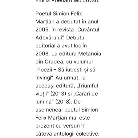
Emilia Poenaru Moldovan.
Poetul Simion Felix
Marțian a debutat în anul
2005, în revista „Cuvântul
Adevărului”. Debutul
editorial a avut loc în
2008, La editura Metanoia
din Oradea, cu volumul
„Poezii – Să iubești și să
învingi”. Au urmat, la
aceeași editură, „Triumful
vieții” (2013) și „Cărări de
lumină” (2018). De
asemenea, poetul Simion
Felix Marțian mai este
prezent cu versuri în
câteva antologii colective: