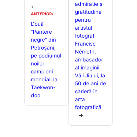
o
p
g
admirație și
z
←
gratitudine
k
er
ANTERIOR:
ă
pentru
Două
artistul
”Pantere
fotograf
negre” din
Francisc
Petroșani,
Németh,
pe podiumul
ambasador
noilor
al imaginii
campioni
Văii Jiului, la
mondiali la
50 de ani de
Taekwon-
carieră în
doo
arta
fotografică
→