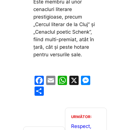
Este membru al unor
cenacluri literare
prestigioase, precum
„Cercul literar de la Cluj” și
„Cenaclul poetic Schenk”,
fiind multi-premiat, atât în
țară, cât și peste hotare
pentru versurile sale.
F
E
W
X
M
a
m
h
e
P
c
ai
at
s
ar
e
l
s
s
ta
b
A
e
je
URMĂTOR:
o
p
n
a
Respect,