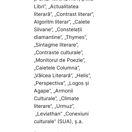
Libri”, „Actualitatea
literară”, „Contrast literar”,
Algoritm literar”, „Caiete
Silvane”, „Constelații
diamantine”, „Thymes”,
„Sintagme literare”,
„Contraste culturale”,
„Monitorul de Poezie”,
„Caietele Columna”,
„Vâlcea Literară”, „Helis”,
„Perspectiva”, „Logos și
Agape”, „Armonii
Culturale”, „Climate
literare”, „Urmuz”,
„Leviathan” „Conexiuni
culturale” (SUA), ș.a.