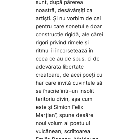
sunt, după părerea
noastră, desăvârșiți ca
artiști. Și nu vorbim de cei
pentru care sonetul e doar
construcție rigidă, ale cărei
rigori privind rimele și
ritmul îi încorsetează în
ceea ce au de spus, ci de
adevărata libertate
creatoare, de acei poeți cu
har care invită cuvintele să
se înscrie într–un insolit
teritoriu divin, așa cum
este și Simion Felix
Marțian”,
spune desăre
noul volum al poetului
vulcănean, scriitoarea