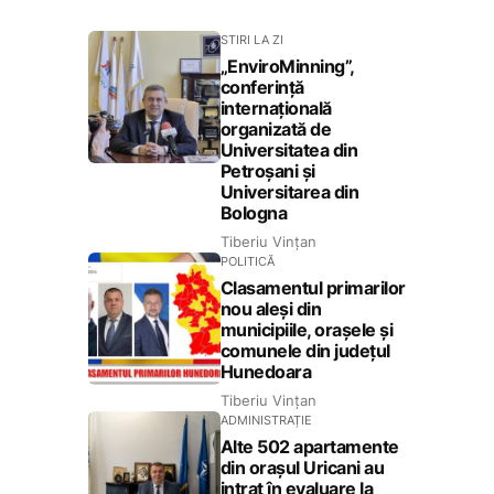
STIRI LA ZI
„EnviroMinning”,
conferință
internațională
organizată de
Universitatea din
Petroșani și
Universitarea din
Bologna
Tiberiu Vințan
POLITICĂ
Clasamentul primarilor
nou aleși din
municipiile, orașele și
comunele din județul
Hunedoara
Tiberiu Vințan
ADMINISTRAȚIE
Alte 502 apartamente
din orașul Uricani au
intrat în evaluare la