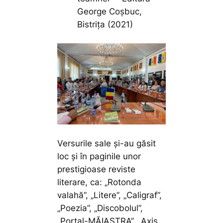
George Coșbuc,
Bistrița (2021)
Versurile sale și-au găsit
loc și în paginile unor
prestigioase reviste
literare, ca: „Rotonda
valahă”, „Litere”, „Caligraf”,
„Poezia”, „Discobolul”,
„Portal-MĂIASTRA”, „Axis