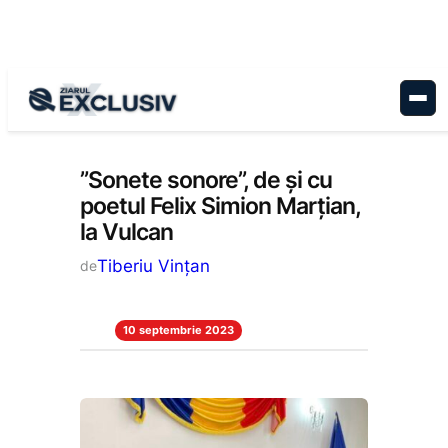
Sari
la
conținut
Cultură
, 
Stiri la zi
”Sonete sonore”, de și cu
poetul Felix Simion Marțian,
la Vulcan
Tiberiu Vințan
de
10 septembrie 2023