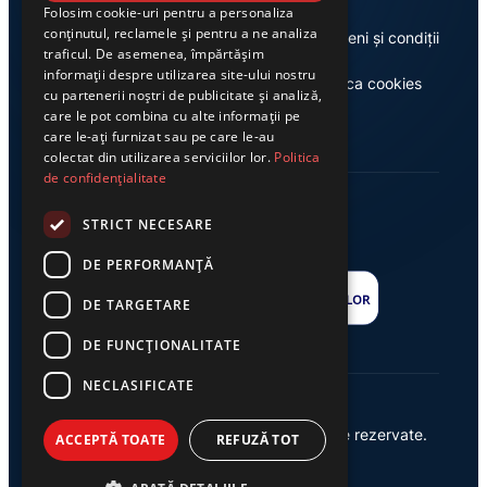
Folosim cookie-uri pentru a personaliza
conținutul, reclamele și pentru a ne analiza
Despre noi
Termeni și condiții
traficul. De asemenea, împărtășim
informații despre utilizarea site-ului nostru
Casa de editură Exclusiv
Politica cookies
cu partenerii noștri de publicitate și analiză,
care le pot combina cu alte informații pe
care le-ați furnizat sau pe care le-au
colectat din utilizarea serviciilor lor.
Politica
de confidențialitate
STRICT NECESARE
DE PERFORMANȚĂ
DE TARGETARE
DE FUNCŢIONALITATE
NECLASIFICATE
© 2026 Ziarul Exclusiv – Toate drepturile rezervate.
ACCEPTĂ TOATE
REFUZĂ TOT
Powered by {
AW
}