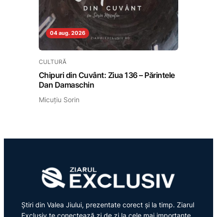
04 aug. 2026
CULTURĂ
Chipuri din Cuvânt: Ziua 136 – Părintele
Dan Damaschin
Micuțiu Sorin
Știri din Valea Jiului, prezentate corect și la timp. Ziarul
Exclusiv te conectează zi de zi la cele mai importante