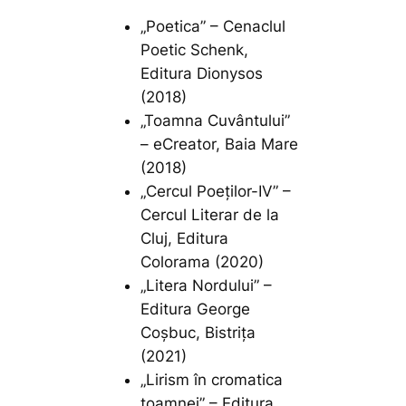
„Poetica” – Cenaclul
Poetic Schenk,
Editura Dionysos
(2018)
„Toamna Cuvântului”
– eCreator, Baia Mare
(2018)
„Cercul Poeților-IV” –
Cercul Literar de la
Cluj, Editura
Colorama (2020)
„Litera Nordului” –
Editura George
Coșbuc, Bistrița
(2021)
„Lirism în cromatica
toamnei” – Editura