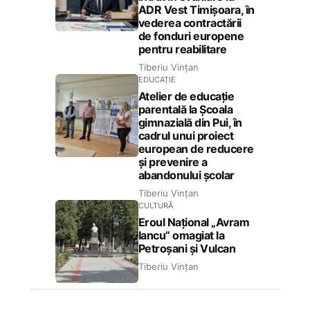
ADR Vest Timișoara, în
vederea contractării
de fonduri europene
pentru reabilitare
Tiberiu Vințan
EDUCAȚIE
Atelier de educație
parentală la Școala
gimnazială din Pui, în
cadrul unui proiect
european de reducere
și prevenire a
abandonului școlar
Tiberiu Vințan
CULTURĂ
Eroul Național „Avram
Iancu” omagiat la
Petroșani și Vulcan
Tiberiu Vințan