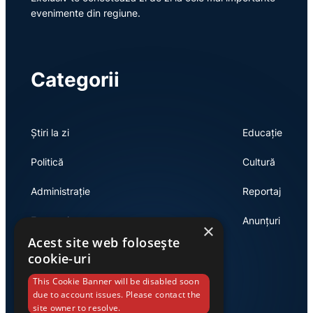
evenimente din regiune.
Categorii
Știri la zi
Educație
Politică
Cultură
Administrație
Reportaj
Economie
Anunțuri
×
Acest site web folosește
cookie-uri
Link-uri utile
This Cookie Banner will be disabled soon
due to account issues. Please contact the
site owner to resolve.