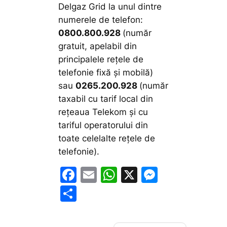
Delgaz Grid la unul dintre
numerele de telefon:
0800.800.928
(număr
gratuit, apelabil din
principalele reţele de
telefonie fixă şi mobilă)
sau
0265.200.928
(număr
taxabil cu tarif local din
reţeaua Telekom şi cu
tariful operatorului din
toate celelalte reţele de
telefonie).
F
E
W
X
M
a
m
h
e
P
c
ai
at
s
ar
e
l
s
s
ta