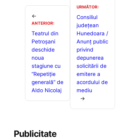
b
A
e
je
URMĂTOR:
o
p
n
←
a
Consiliul
ANTERIOR:
o
p
g
județean
z
Teatrul din
Hunedoara /
k
er
ă
Petroșani
Anunţ public
deschide
privind
noua
depunerea
stagiune cu
solicitării de
”Repetiție
emitere a
generală” de
acordului de
Aldo Nicolaj
mediu
→
Publicitate