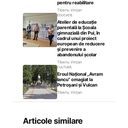
pentru reabilitare
Tiberiu Vințan
EDUCAȚIE
Atelier de educație
parentală la Școala
gimnazială din Pui, în
cadrul unui proiect
european de reducere
și prevenire a
abandonului școlar
Tiberiu Vințan
CULTURĂ
Eroul Național „Avram
Iancu” omagiat la
Petroșani și Vulcan
Tiberiu Vințan
Articole similare