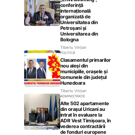
conferință
internațională
organizată de
Universitatea din
Petroșani și
Universitarea din
Bologna
Tiberiu Vințan
POLITICĂ
Clasamentul primarilor
nou aleși din
municipiile, orașele și
comunele din județul
Hunedoara
Tiberiu Vințan
ADMINISTRAȚIE
Alte 502 apartamente
din orașul Uricani au
intrat în evaluare la
ADR Vest Timișoara, în
vederea contractării
de fonduri europene