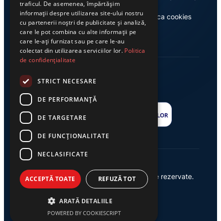
traficul. De asemenea, împărtășim
informații despre utilizarea site-ului nostru
Casa de editură Exclusiv
Politica cookies
cu partenerii noștri de publicitate și analiză,
care le pot combina cu alte informații pe
care le-ați furnizat sau pe care le-au
colectat din utilizarea serviciilor lor.
Politica
de confidențialitate
STRICT NECESARE
DE PERFORMANȚĂ
DE TARGETARE
DE FUNCŢIONALITATE
NECLASIFICATE
© 2026 Ziarul Exclusiv – Toate drepturile rezervate.
ACCEPTĂ TOATE
REFUZĂ TOT
Powered by {
AW
}
ARATĂ DETALIILE
POWERED BY COOKIESCRIPT