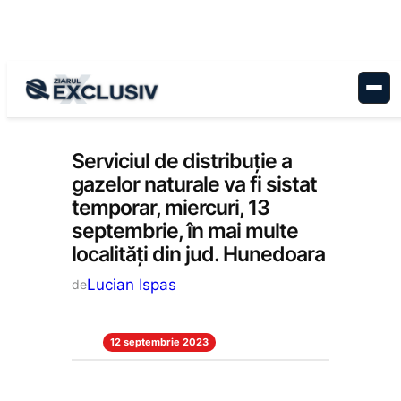
Sari
la
conținut
Anunțuri
, 
Economie
, 
Stiri la zi
Serviciul de distribuție a
gazelor naturale va fi sistat
temporar, miercuri, 13
septembrie, în mai multe
localități din jud. Hunedoara
Lucian Ispas
de
12 septembrie 2023