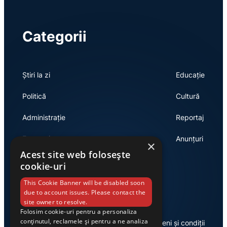
Categorii
Știri la zi
Educație
Politică
Cultură
Administrație
Reportaj
Economie
Anunțuri
×
Acest site web folosește
cookie-uri
Link-uri utile
This Cookie Banner will be disabled soon
due to account issues. Please contact the
site owner to resolve.
Folosim cookie-uri pentru a personaliza
conținutul, reclamele și pentru a ne analiza
Despre noi
Termeni și condiții