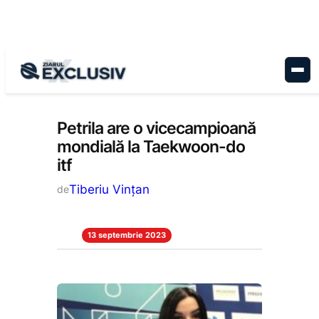
Sari
la
conținut
Stiri la zi
Petrila are o vicecampioană
mondială la Taekwoon-do
itf
Tiberiu Vințan
de
13 septembrie 2023