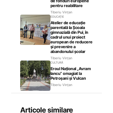
de fonduri europene
pentru reabilitare
Tiberiu Vințan
EDUCAȚIE
Atelier de educație
parentală la Școala
gimnazială din Pui, în
cadrul unui proiect
european de reducere
și prevenire a
abandonului școlar
Tiberiu Vințan
CULTURĂ
Eroul Național „Avram
Iancu” omagiat la
Petroșani și Vulcan
Tiberiu Vințan
Articole similare