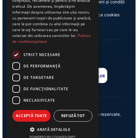
conținutul, reclamele și pentru a ne analiza
Despre noi
Termeni și condiții
traficul. De asemenea, împărtășim
informații despre utilizarea site-ului nostru
Casa de editură Exclusiv
Politica cookies
cu partenerii noștri de publicitate și analiză,
care le pot combina cu alte informații pe
care le-ați furnizat sau pe care le-au
colectat din utilizarea serviciilor lor.
Politica
de confidențialitate
STRICT NECESARE
DE PERFORMANȚĂ
DE TARGETARE
DE FUNCŢIONALITATE
NECLASIFICATE
© 2026 Ziarul Exclusiv – Toate drepturile rezervate.
ACCEPTĂ TOATE
REFUZĂ TOT
Powered by {
AW
}
ARATĂ DETALIILE
POWERED BY COOKIESCRIPT