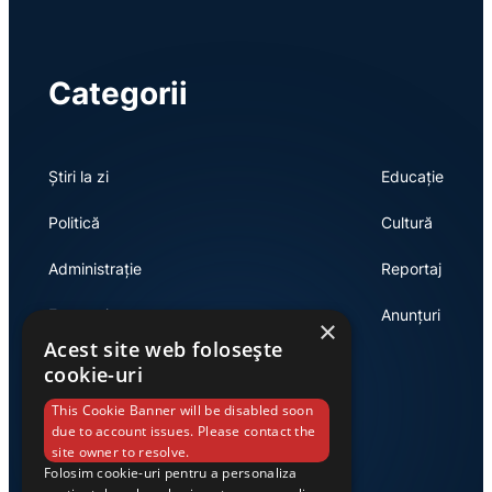
Categorii
Știri la zi
Educație
Politică
Cultură
Administrație
Reportaj
Economie
Anunțuri
×
Acest site web folosește
cookie-uri
Link-uri utile
This Cookie Banner will be disabled soon
due to account issues. Please contact the
site owner to resolve.
Folosim cookie-uri pentru a personaliza