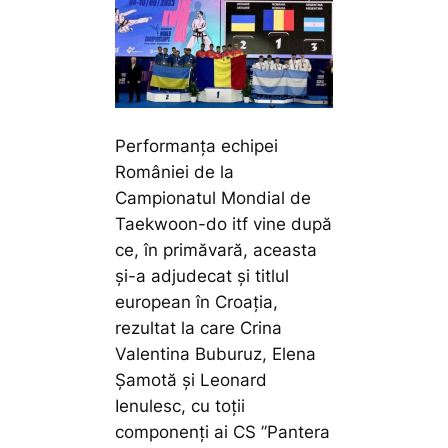
Performanța echipei
României de la
Campionatul Mondial de
Taekwoon-do itf vine după
ce, în primăvară, aceasta
și-a adjudecat și titlul
european în Croația,
rezultat la care Crina
Valentina Buburuz, Elena
Șamotă și Leonard
Ienulesc, cu toții
componenți ai CS ”Pantera