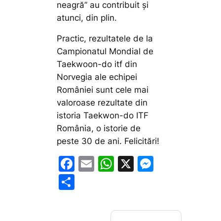
neagră” au contribuit și
atunci, din plin.
Practic, rezultatele de la
Campionatul Mondial de
Taekwoon-do itf din
Norvegia ale echipei
României sunt cele mai
valoroase rezultate din
istoria Taekwon-do ITF
România, o istorie de
peste 30 de ani. Felicitări!
F
E
W
X
M
a
m
h
e
P
c
ai
at
s
ar
e
l
s
s
ta