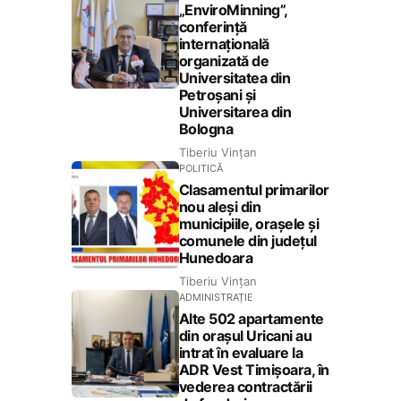
„EnviroMinning”,
conferință
internațională
organizată de
Universitatea din
Petroșani și
Universitarea din
Bologna
Tiberiu Vințan
POLITICĂ
Clasamentul primarilor
nou aleși din
municipiile, orașele și
comunele din județul
Hunedoara
Tiberiu Vințan
ADMINISTRAȚIE
Alte 502 apartamente
din orașul Uricani au
intrat în evaluare la
ADR Vest Timișoara, în
vederea contractării