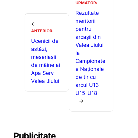
b
A
e
je
URMĂTOR:
o
p
n
a
Rezultate
o
p
g
meritorii
z
←
pentru
k
er
ANTERIOR:
ă
arcașii din
Ucenicii de
Valea Jiului
astăzi,
la
meseriașii
Campionatel
de mâine ai
e Naționale
Apa Serv
de tir cu
Valea Jiului
arcul U13-
U15-U18
→
Publicitate