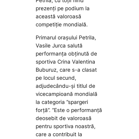
Petrila, cu toții fiind
prezenți pe podium la
această valoroasă
competiție mondială.
Primarul orașului Petrila,
Vasile Jurca salută
performanța obținută de
sportiva Crina Valentina
Buburuz, care s-a clasat
pe locul secund,
adjudecându-și titlul de
vicecampioană mondială
la categoria ”spargeri
forță”.
”Este o performanță
deosebit de valoroasă
pentru sportiva noastră,
care a contribuit la