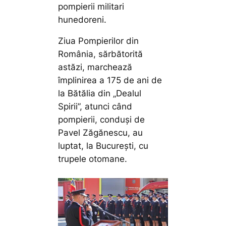
pompierii militari
hunedoreni.
Ziua Pompierilor din
România, sărbătorită
astăzi, marchează
împlinirea a 175 de ani de
la Bătălia din „Dealul
Spirii”, atunci când
pompierii, conduși de
Pavel Zăgănescu, au
luptat, la București, cu
trupele otomane.