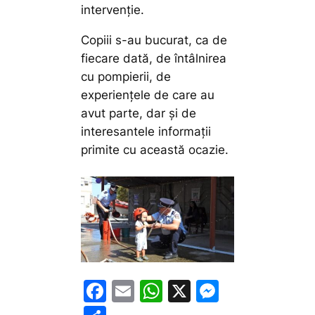
intervenție.
Copiii s-au bucurat, ca de
fiecare dată, de întâlnirea
cu pompierii, de
experiențele de care au
avut parte, dar și de
interesantele informații
primite cu această ocazie.
F
E
W
X
M
a
m
h
e