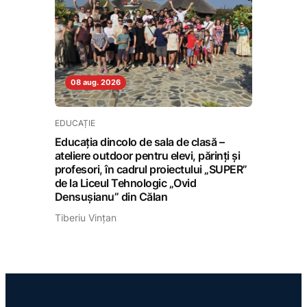
08 aug. 2026
EDUCAȚIE
Educația dincolo de sala de clasă –
ateliere outdoor pentru elevi, părinți și
profesori, în cadrul proiectului „SUPER”
de la Liceul Tehnologic „Ovid
Densușianu” din Călan
Tiberiu Vințan