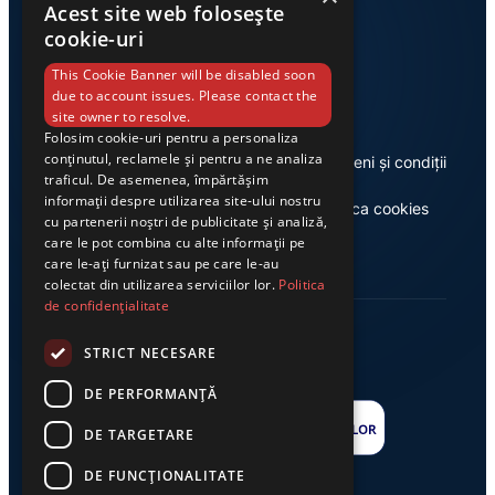
Acest site web folosește
cookie-uri
Link-uri utile
This Cookie Banner will be disabled soon
due to account issues. Please contact the
site owner to resolve.
Folosim cookie-uri pentru a personaliza
conținutul, reclamele și pentru a ne analiza
Despre noi
Termeni și condiții
traficul. De asemenea, împărtășim
informații despre utilizarea site-ului nostru
Casa de editură Exclusiv
Politica cookies
cu partenerii noștri de publicitate și analiză,
care le pot combina cu alte informații pe
care le-ați furnizat sau pe care le-au
colectat din utilizarea serviciilor lor.
Politica
de confidențialitate
STRICT NECESARE
DE PERFORMANȚĂ
DE TARGETARE
DE FUNCŢIONALITATE