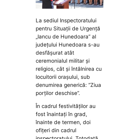
La sediul Inspectoratului
pentru Situații de Urgență
„Iancu de Hunedoara” al
județului Hunedoara s-au
desfășurat atât
ceremonialul militar și
religios, cât și întâlnirea cu
locuitorii orașului, sub
denumirea generică: ”Ziua
porților deschise”.
În cadrul festivităților au
fost înaintați în grad,
înainte de termen, doi
ofițeri din cadrul
inspectoratului. Totodată,