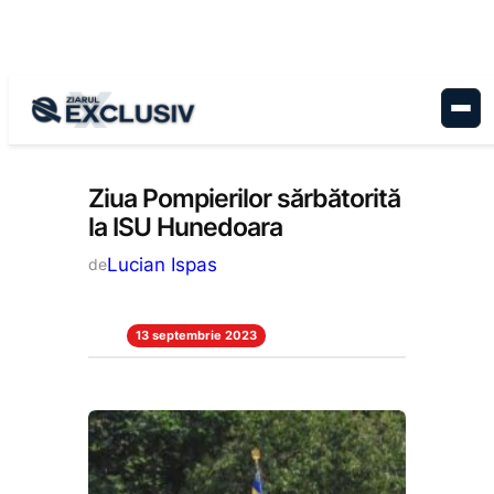
Sari
la
conținut
Stiri la zi
Ziua Pompierilor sărbătorită
la ISU Hunedoara
Lucian Ispas
de
13 septembrie 2023