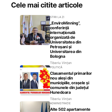
Cele mai citite articole
STIRI LA ZI
„EnviroMinning”,
conferință
internațională
organizată de
Universitatea din
Petroșani și
Universitarea din
Bologna
Tiberiu Vințan
POLITICĂ
Clasamentul primarilor
nou aleși din
municipiile, orașele și
comunele din județul
Hunedoara
Tiberiu Vințan
ADMINISTRAȚIE
Alte 502 apartamente