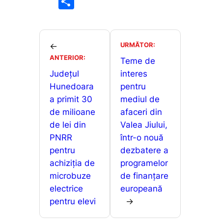
P
c
ai
at
s
ar
e
l
s
s
ta
b
A
e
je
URMĂTOR:
←
o
p
n
ANTERIOR:
a
Teme de
o
p
g
Județul
interes
z
Hunedoara
pentru
k
er
ă
a primit 30
mediul de
de milioane
afaceri din
de lei din
Valea Jiului,
PNRR
într-o nouă
pentru
dezbatere a
achiziția de
programelor
microbuze
de finanțare
electrice
europeană
pentru elevi
→