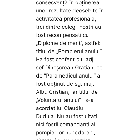
consecvență în obținerea
unor rezultate deosebite în
activitatea profesională,
trei dintre colegii noștri au
fost recompensați cu
„Diplome de merit”, astfel:
titlul de „Pompierul anului”
i-a fost conferit plt. adj.
șef Dîncșorean Grațian, cel
de ”Paramedicul anului” a
fost obținut de sg. maj.
Albu Cristian, iar titlul de
„Voluntarul anului” i s-a
acordat lui Claudiu
Duduia. Nu au fost uitați
nici foștii comandanți ai
pompierilor hunedoreni,