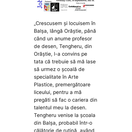
„Crescusem şi locuisem în
Balşa, lângă Orăștie, până
când un anume profesor
de desen, Tengheru, din
Orăştie, l-a convins pe
tata că trebuie să mă lase
să urmez o şcoală de
specialitate în Arte
Plastice, premergătoare
liceului, pentru a mă
pregăti să fac o cariera din
talentul meu la desen.
Tengheru venise la şcoala
din Balşa, probabil într-o
călătorie de rutină, având