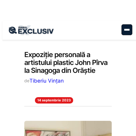
Sari
la
conținut
Cultură
, 
Stiri la zi
Expoziție personală a
artistului plastic John Pîrva
la Sinagoga din Orăștie
Tiberiu Vințan
de
14 septembrie 2023