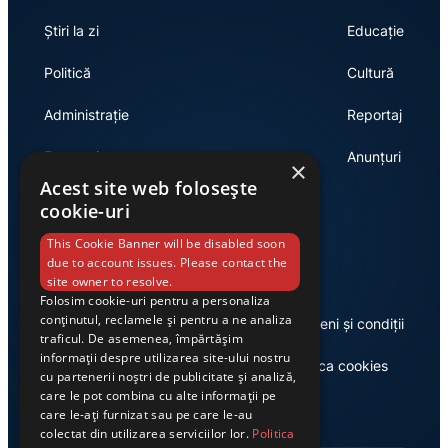
Știri la zi
Educație
Politică
Cultură
Administrație
Reportaj
Economie
Anunțuri
×
Acest site web folosește
cookie-uri
Link-uri utile
This Cookie Banner will be disabled soon
due to account issues. Please contact the
site owner to resolve.
Folosim cookie-uri pentru a personaliza
conținutul, reclamele și pentru a ne analiza
Despre noi
Termeni și condiții
traficul. De asemenea, împărtășim
informații despre utilizarea site-ului nostru
Casa de editură Exclusiv
Politica cookies
cu partenerii noștri de publicitate și analiză,
care le pot combina cu alte informații pe
care le-ați furnizat sau pe care le-au
colectat din utilizarea serviciilor lor.
Politica