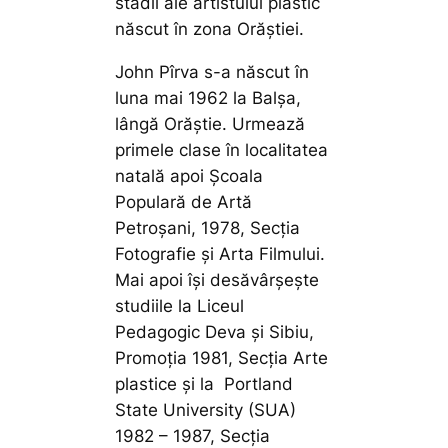
stadii ale artistului plastic
născut în zona Orăștiei.
John Pîrva s-a născut în
luna mai 1962 la Balşa,
lângă Orăștie. Urmează
primele clase în localitatea
natală apoi Școala
Populară de Artă
Petroşani, 1978, Secţia
Fotografie și Arta Filmului.
Mai apoi își desăvârșește
studiile la Liceul
Pedagogic Deva şi Sibiu,
Promoţia 1981, Secţia Arte
plastice și la Portland
State University (SUA)
1982 – 1987, Secţia