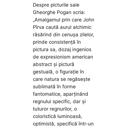
Despre picturile sale
Gheorghe Pogan scria:
„Amalgamul prin care John
Pîrva caută aurul alchimic
răsărind din cenuşa zilelor,
prinde consistenţă în
pictura sa, dozaj ingenios
de expresionism american
abstract şi pictură
gestuală, o figuraţie în
care natura se regăseşte
sublimată în forme
fantomatice, aparţinând
regnului specific, dar şi
tuturor regnurilor, o
coloristică luminoasă,
optimistă, specifică într-un