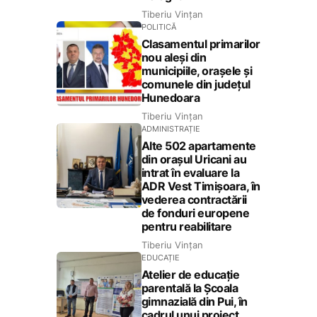
Tiberiu Vințan
POLITICĂ
Clasamentul primarilor
nou aleși din
municipiile, orașele și
comunele din județul
Hunedoara
Tiberiu Vințan
ADMINISTRAȚIE
Alte 502 apartamente
din orașul Uricani au
intrat în evaluare la
ADR Vest Timișoara, în
vederea contractării
de fonduri europene
pentru reabilitare
Tiberiu Vințan
EDUCAȚIE
Atelier de educație
parentală la Școala
gimnazială din Pui, în
cadrul unui proiect