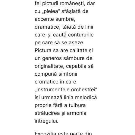
fel picturii româneşti, dar
cu „pielea” sfâşiată de
accente sumbre,
dramatice, tăiată de linii
care-şi caută contururile
pe care să se aşeze.
Pictura sa are calitate şi
un generos sâmbure de
originalitate, capabila să
compună simfonii
cromatice în care
„instrumentele orchestrei”
îşi urmează linia melodică
proprie fără a tulbura
strălucirea şi armonia
întregului.
Expoziția este parte din