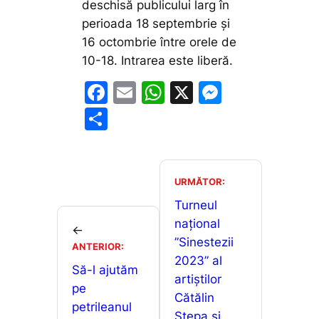
deschisă publicului larg în
perioada 18 septembrie și
16 octombrie între orele de
10-18. Intrarea este liberă.
F
E
W
X
M
a
m
h
e
P
c
ai
at
s
ar
e
l
s
s
ta
b
A
e
je
URMĂTOR:
o
p
n
a
Turneul
o
p
g
național
z
←
”Sinestezii
k
er
ANTERIOR:
ă
2023” al
Să-l ajutăm
artiștilor
pe
Cătălin
petrileanul
Stepa și