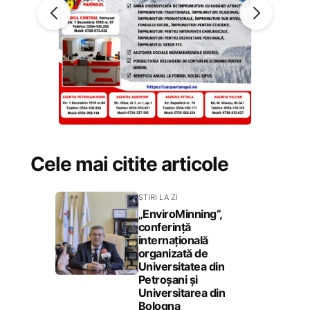
Cele mai citite articole
STIRI LA ZI
„EnviroMinning”,
conferință
internațională
organizată de
Universitatea din
Petroșani și
Universitarea din
Bologna