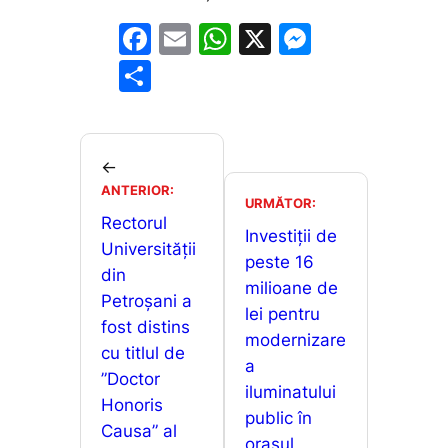
F
E
W
X
M
a
m
h
e
P
c
ai
at
s
ar
e
l
s
s
ta
b
A
e
je
←
o
p
n
ANTERIOR:
a
URMĂTOR:
o
p
g
Rectorul
z
Investiții de
Universității
k
er
ă
peste 16
din
milioane de
Petroșani a
lei pentru
fost distins
modernizare
cu titlul de
a
”Doctor
iluminatului
Honoris
public în
Causa” al
orașul