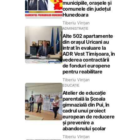
municipiile, orașele și
comunele din județul
Hunedoara
Tiberiu Vințan
ADMINISTRAȚIE
Alte 502 apartamente
din orașul Uricani au
intrat în evaluare la
ADR Vest Timișoara, în
vederea contractării
de fonduri europene
pentru reabilitare
Tiberiu Vințan
EDUCAȚIE
Atelier de educație
parentală la Școala
gimnazială din Pui, în
cadrul unui proiect
european de reducere
și prevenire a
abandonului școlar
Tiberiu Vințan