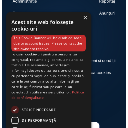
Administrație
Reportaj
Economie
Anunțuri
×
Acest site web folosește
cookie-uri
Link-uri utile
This Cookie Banner will be disabled soon
due to account issues. Please contact the
site owner to resolve.
Folosim cookie-uri pentru a personaliza
conținutul, reclamele și pentru a ne analiza
Despre noi
Termeni și condiții
traficul. De asemenea, împărtășim
informații despre utilizarea site-ului nostru
Casa de editură Exclusiv
Politica cookies
cu partenerii noștri de publicitate și analiză,
care le pot combina cu alte informații pe
care le-ați furnizat sau pe care le-au
colectat din utilizarea serviciilor lor.
Politica
de confidențialitate
STRICT NECESARE
DE PERFORMANȚĂ