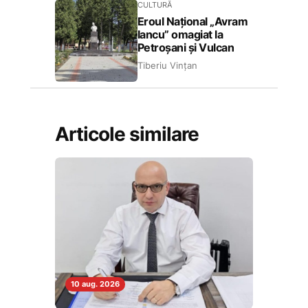
CULTURĂ
Eroul Național „Avram
Iancu” omagiat la
Petroșani și Vulcan
Tiberiu Vințan
Articole similare
10 aug. 2026