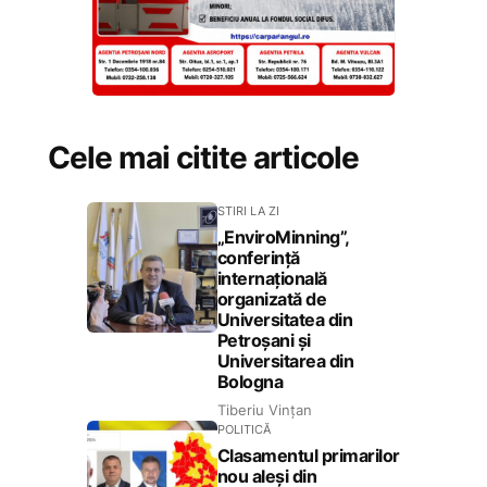
Cele mai citite articole
STIRI LA ZI
„EnviroMinning”,
conferință
internațională
organizată de
Universitatea din
Petroșani și
Universitarea din
Bologna
Tiberiu Vințan
POLITICĂ
Clasamentul primarilor
nou aleși din