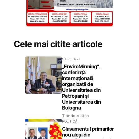
Cele mai citite articole
STIRI LA ZI
„EnviroMinning”,
conferință
internațională
organizată de
Universitatea din
Petroșani și
Universitarea din
Bologna
Tiberiu Vințan
POLITICĂ
Clasamentul primarilor
nou aleși din