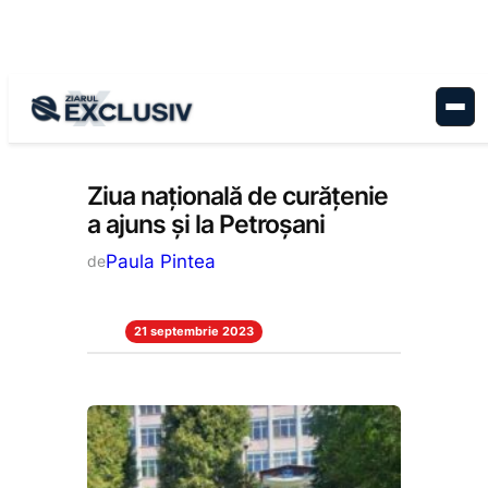
Sari
la
conținut
Stiri la zi
Ziua națională de curățenie
a ajuns și la Petroșani
Paula Pintea
de
21 septembrie 2023