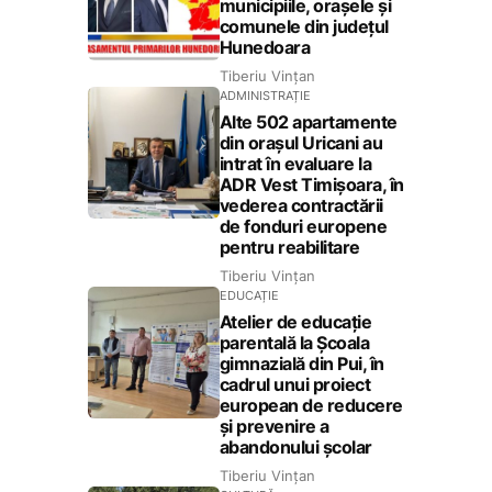
municipiile, orașele și
comunele din județul
Hunedoara
Tiberiu Vințan
ADMINISTRAȚIE
Alte 502 apartamente
din orașul Uricani au
intrat în evaluare la
ADR Vest Timișoara, în
vederea contractării
de fonduri europene
pentru reabilitare
Tiberiu Vințan
EDUCAȚIE
Atelier de educație
parentală la Școala
gimnazială din Pui, în
cadrul unui proiect
european de reducere
și prevenire a
abandonului școlar
Tiberiu Vințan