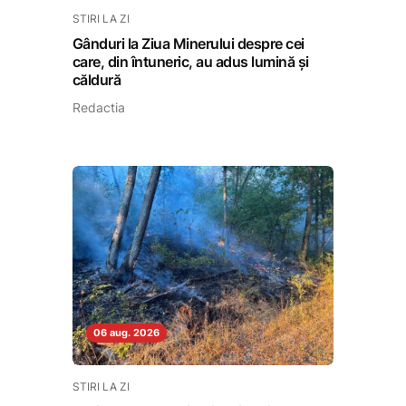
STIRI LA ZI
Gânduri la Ziua Minerului despre cei
care, din întuneric, au adus lumină și
căldură
Redactia
06 aug. 2026
STIRI LA ZI