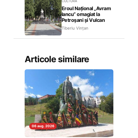
CULTURĂ
Eroul Național „Avram
Iancu” omagiat la
Petroșani și Vulcan
Tiberiu Vințan
Articole similare
06 aug. 2026