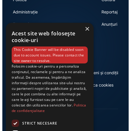
Administrație
Reportaj
Economie
Anunțuri
×
Acest site web folosește
cookie-uri
Link-uri utile
This Cookie Banner will be disabled soon
due to account issues. Please contact the
site owner to resolve.
Folosim cookie-uri pentru a personaliza
conținutul, reclamele și pentru a ne analiza
Despre noi
Termeni și condiții
traficul. De asemenea, împărtășim
informații despre utilizarea site-ului nostru
Casa de editură Exclusiv
Politica cookies
cu partenerii noștri de publicitate și analiză,
care le pot combina cu alte informații pe
care le-ați furnizat sau pe care le-au
colectat din utilizarea serviciilor lor.
Politica
de confidențialitate
STRICT NECESARE