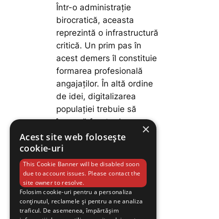
Într-o administrație
birocratică, aceasta
reprezintă o infrastructură
critică. Un prim pas în
acest demers îl constituie
formarea profesională
angajaților. În altă ordine
de idei, digitalizarea
populației trebuie să
înceapă foarte devreme,
×
cu sprijinul autorităților.
Acest site web folosește
cookie-uri
România, Republica
This Cookie Banner will be disabled soon
Moldova și Germania vor
due to account issues. Please contact the
coopera pentru a asigura
site owner to resolve.
Folosim cookie-uri pentru a personaliza
energie la prețuri
conținutul, reclamele și pentru a ne analiza
accesibile pentru
traficul. De asemenea, împărtășim
consumatorii rezidențiali,