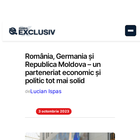
Sari
la
conținut
Economie
, 
Stiri la zi
România, Germania și
Republica Moldova – un
parteneriat economic și
politic tot mai solid
Lucian Ispas
de
3 octombrie 2023