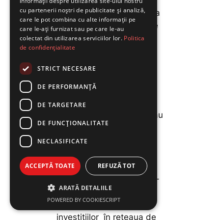
informații despre utilizarea site-ului nostru
cu partenerii noștri de publicitate și analiză,
publici și privați. Înlocuirea
care le pot combina cu alte informații pe
vechilor tehnologii cu cele
care le-ați furnizat sau pe care le-au
noi pentru a obține
colectat din utilizarea serviciilor lor.
Politica
de confidențialitate
eficiență energetică,
utilizarea întregului
STRICT NECESARE
portofoliu disponibil al
DE PERFORMANȚĂ
mixului de energie,
consolidarea surselor
DE TARGETARE
regenerabile de energie au
DE FUNCŢIONALITATE
fost câteva dintre
propunerile companiilor în
NECLASIFICATE
cadrul celui de-al treilea
panel al conferinței, axat
ACCEPTĂ TOATE
REFUZĂ TOT
pe Energie. Companiile și-
ARATĂ DETALIILE
au exprimat interesul
POWERED BY COOKIESCRIPT
pentru continuarea
investițiilor în rețeaua de