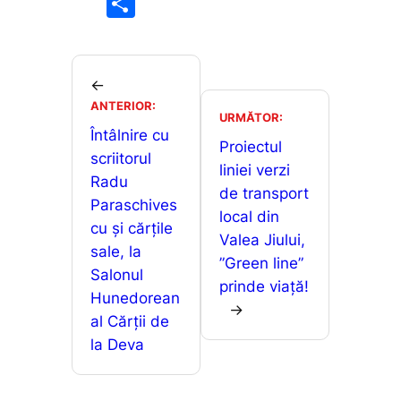
P
c
ai
at
s
ar
e
l
s
s
ta
b
A
e
je
←
o
p
n
ANTERIOR:
a
URMĂTOR:
o
p
g
Întâlnire cu
z
Proiectul
scriitorul
k
er
ă
liniei verzi
Radu
de transport
Paraschives
local din
cu și cărțile
Valea Jiului,
sale, la
”Green line”
Salonul
prinde viață!
Hunedorean
→
al Cărții de
la Deva