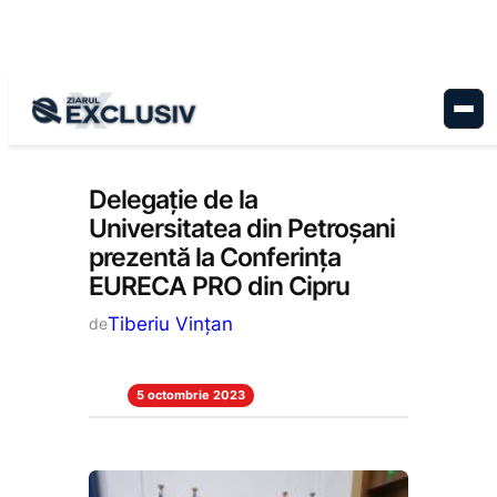
Sari
la
conținut
Educație
, 
Stiri la zi
Delegație de la
Universitatea din Petroșani
prezentă la Conferința
EURECA PRO din Cipru
Tiberiu Vințan
de
5 octombrie 2023