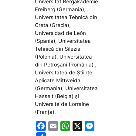
Universität Bergakademie
Freiberg (Germania),
Universitatea Tehnică din
Creta (Grecia),
Universidad de León
(Spania), Universitatea
Tehnică din Silezia
(Polonia), Universitatea
din Petroșani (România) ,
Universitatea de Științe
Aplicate Mittweida
(Germania), Universitatea
Hasselt (Belgia) și
Université de Lorraine
(Franța).
F
E
W
X
M
a
m
h
e