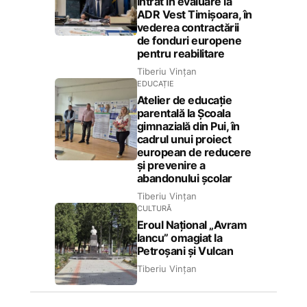
intrat în evaluare la
ADR Vest Timișoara, în
vederea contractării
de fonduri europene
pentru reabilitare
Tiberiu Vințan
EDUCAȚIE
Atelier de educație
parentală la Școala
gimnazială din Pui, în
cadrul unui proiect
european de reducere
și prevenire a
abandonului școlar
Tiberiu Vințan
CULTURĂ
Eroul Național „Avram
Iancu” omagiat la
Petroșani și Vulcan
Tiberiu Vințan