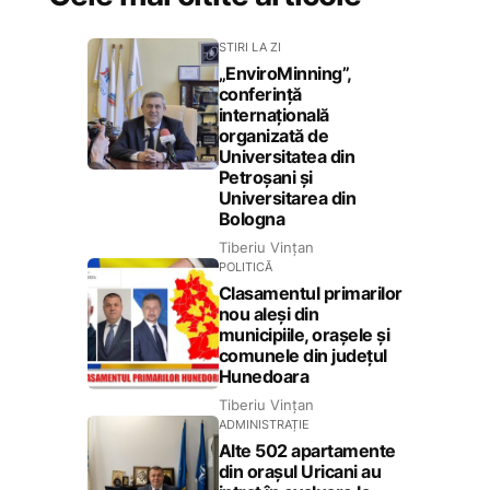
STIRI LA ZI
„EnviroMinning”,
conferință
internațională
organizată de
Universitatea din
Petroșani și
Universitarea din
Bologna
Tiberiu Vințan
POLITICĂ
Clasamentul primarilor
nou aleși din
municipiile, orașele și
comunele din județul
Hunedoara
Tiberiu Vințan
ADMINISTRAȚIE
Alte 502 apartamente
din orașul Uricani au