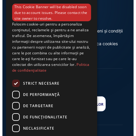
Link-uri utile
This Cookie Banner will be disabled soon
due to account issues. Please contact the
site owner to resolve.
Folosim cookie-uri pentru a personaliza
conținutul, reclamele și pentru a ne analiza
Despre noi
Termeni și condiții
traficul. De asemenea, împărtășim
informații despre utilizarea site-ului nostru
Casa de editură Exclusiv
Politica cookies
cu partenerii noștri de publicitate și analiză,
care le pot combina cu alte informații pe
care le-ați furnizat sau pe care le-au
colectat din utilizarea serviciilor lor.
Politica
de confidențialitate
STRICT NECESARE
DE PERFORMANȚĂ
DE TARGETARE
DE FUNCŢIONALITATE
NECLASIFICATE