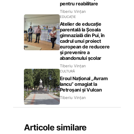
pentru reabilitare
Tiberiu Vințan
EDUCAȚIE
Atelier de educație
parentală la Școala
gimnazială din Pui, în
cadrul unui proiect
european de reducere
și prevenire a
abandonului școlar
Tiberiu Vințan
CULTURĂ
Eroul Național „Avram
Iancu” omagiat la
Petroșani și Vulcan
Tiberiu Vințan
Articole similare