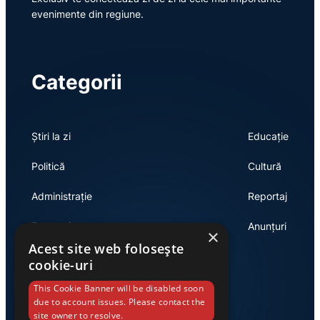
evenimente din regiune.
Categorii
Știri la zi
Educație
Politică
Cultură
Administrație
Reportaj
Economie
Anunțuri
×
Acest site web folosește
cookie-uri
Link-uri utile
This Cookie Banner will be disabled soon
due to account issues. Please contact the
site owner to resolve.