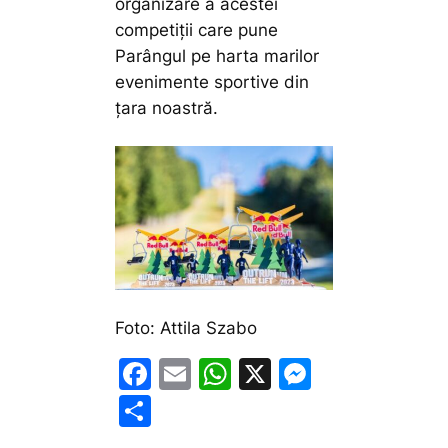
organizare a acestei
competiții care pune
Parângul pe harta marilor
evenimente sportive din
țara noastră.
Foto: Attila Szabo
F
E
W
X
M
a
m
h
e
P
c
ai
at
s
ar