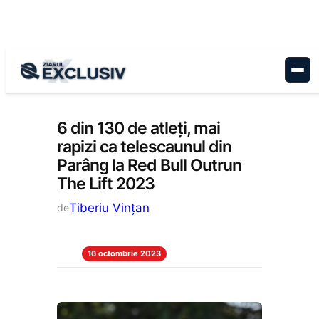
Sari
la
conținut
Stiri la zi
6 din 130 de atleți, mai
rapizi ca telescaunul din
Parâng la Red Bull Outrun
The Lift 2023
Tiberiu Vințan
de
16 octombrie 2023