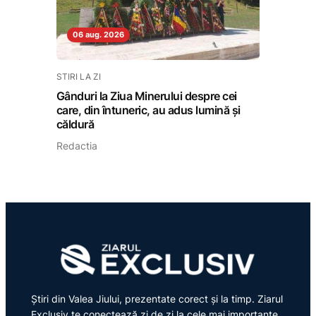
06 aug. 2026
STIRI LA ZI
Gânduri la Ziua Minerului despre cei
care, din întuneric, au adus lumină și
căldură
Redactia
Știri din Valea Jiului, prezentate corect și la timp. Ziarul
Exclusiv te conectează zi de zi la cele mai importante