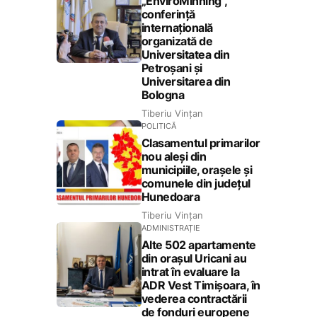
„EnviroMinning”,
conferință
internațională
organizată de
Universitatea din
Petroșani și
Universitarea din
Bologna
Tiberiu Vințan
POLITICĂ
Clasamentul primarilor
nou aleși din
municipiile, orașele și
comunele din județul
Hunedoara
Tiberiu Vințan
ADMINISTRAȚIE
Alte 502 apartamente
din orașul Uricani au
intrat în evaluare la
ADR Vest Timișoara, în
vederea contractării
de fonduri europene