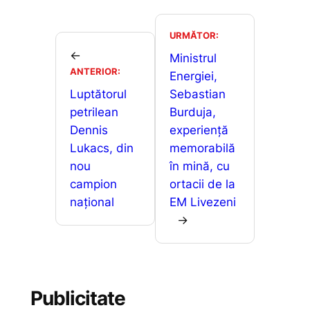
e
l
s
s
ta
b
A
e
je
URMĂTOR:
o
p
n
←
a
Ministrul
ANTERIOR:
o
p
g
Energiei,
z
Luptătorul
Sebastian
k
er
ă
petrilean
Burduja,
Dennis
experiență
Lukacs, din
memorabilă
nou
în mină, cu
campion
ortacii de la
național
EM Livezeni
→
Publicitate