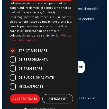
Folosim cookie-uri pentru a personaliza
conținutul, reclamele și pentru a ne analiza
Despre noi
Termeni și condiții
traficul. De asemenea, împărtășim
informații despre utilizarea site-ului nostru
Casa de editură Exclusiv
Politica cookies
cu partenerii noștri de publicitate și analiză,
care le pot combina cu alte informații pe
care le-ați furnizat sau pe care le-au
colectat din utilizarea serviciilor lor.
Politica
de confidențialitate
STRICT NECESARE
DE PERFORMANȚĂ
DE TARGETARE
DE FUNCŢIONALITATE
NECLASIFICATE
© 2026 Ziarul Exclusiv – Toate drepturile rezervate.
ACCEPTĂ TOATE
REFUZĂ TOT
Powered by {
AW
}