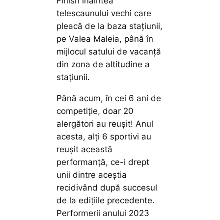
Finish înaintea
telescaunului vechi care
pleacă de la baza stațiunii,
pe Valea Maleia, până în
mijlocul satului de vacanță
din zona de altitudine a
stațiunii.
Până acum, în cei 6 ani de
competiție, doar 20
alergători au reușit! Anul
acesta, alți 6 sportivi au
reușit această
performanță, ce-i drept
unii dintre aceștia
recidivând după succesul
de la edițiile precedente.
Performerii anului 2023