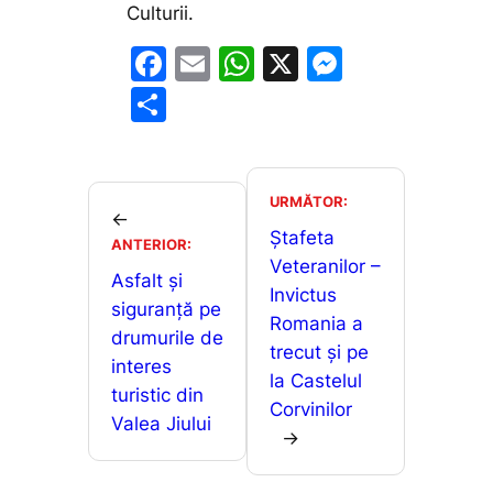
Culturii.
F
E
W
X
M
a
m
h
e
P
c
ai
at
s
ar
e
l
s
s
ta
b
A
e
je
URMĂTOR:
←
o
p
n
a
Ştafeta
ANTERIOR:
o
p
g
Veteranilor –
z
Asfalt și
Invictus
k
er
ă
siguranță pe
Romania a
drumurile de
trecut şi pe
interes
la Castelul
turistic din
Corvinilor
Valea Jiului
→