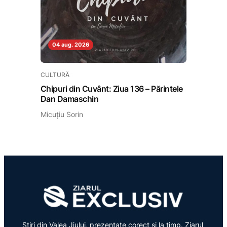
04 aug. 2026
CULTURĂ
Chipuri din Cuvânt: Ziua 136 – Părintele
Dan Damaschin
Micuțiu Sorin
Știri din Valea Jiului, prezentate corect și la timp. Ziarul