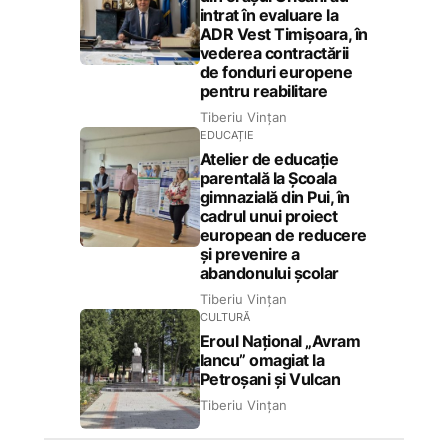
intrat în evaluare la
ADR Vest Timișoara, în
vederea contractării
de fonduri europene
pentru reabilitare
Tiberiu Vințan
EDUCAȚIE
Atelier de educație
parentală la Școala
gimnazială din Pui, în
cadrul unui proiect
european de reducere
și prevenire a
abandonului școlar
Tiberiu Vințan
CULTURĂ
Eroul Național „Avram
Iancu” omagiat la
Petroșani și Vulcan
Tiberiu Vințan