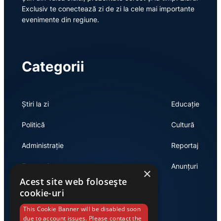
Exclusiv te conectează zi de zi la cele mai importante
evenimente din regiune.
Categorii
Știri la zi
Educație
Politică
Cultură
Administrație
Reportaj
Economie
Anunțuri
×
Acest site web folosește
cookie-uri
Link-uri utile
This Cookie Banner will be disabled soon
due to account issues. Please contact the