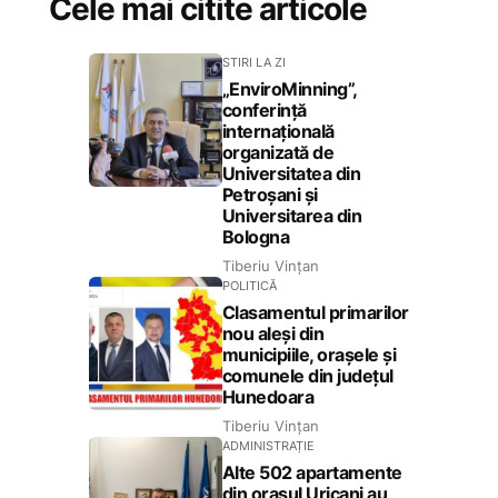
Cele mai citite articole
STIRI LA ZI
„EnviroMinning”,
conferință
internațională
organizată de
Universitatea din
Petroșani și
Universitarea din
Bologna
Tiberiu Vințan
POLITICĂ
Clasamentul primarilor
nou aleși din
municipiile, orașele și
comunele din județul
Hunedoara
Tiberiu Vințan
ADMINISTRAȚIE
Alte 502 apartamente
din orașul Uricani au