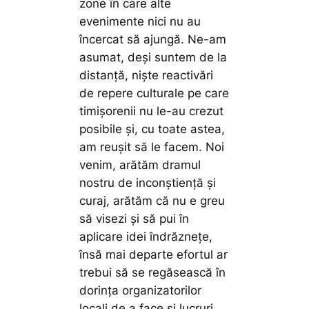
zone în care alte
evenimente nici nu au
încercat să ajungă. Ne-am
asumat, deși suntem de la
distanță, niște reactivări
de repere culturale pe care
timișorenii nu le-au crezut
posibile și, cu toate astea,
am reușit să le facem. Noi
venim, arătăm dramul
nostru de inconștiență și
curaj, arătăm că nu e greu
să visezi și să pui în
aplicare idei îndrăznețe,
însă mai departe efortul ar
trebui să se regăsească în
dorința organizatorilor
locali de a face și lucruri