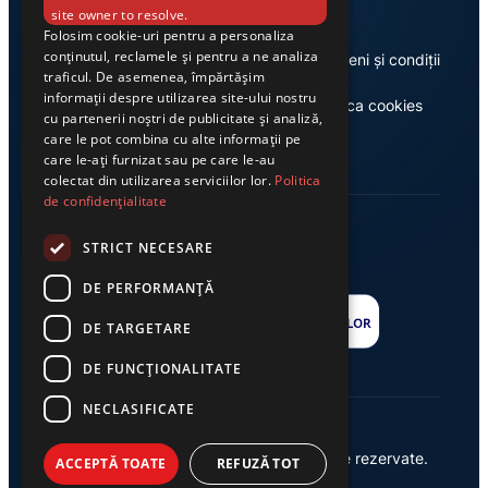
site owner to resolve.
Folosim cookie-uri pentru a personaliza
conținutul, reclamele și pentru a ne analiza
Despre noi
Termeni și condiții
traficul. De asemenea, împărtășim
informații despre utilizarea site-ului nostru
Casa de editură Exclusiv
Politica cookies
cu partenerii noștri de publicitate și analiză,
care le pot combina cu alte informații pe
care le-ați furnizat sau pe care le-au
colectat din utilizarea serviciilor lor.
Politica
de confidențialitate
STRICT NECESARE
DE PERFORMANȚĂ
DE TARGETARE
DE FUNCŢIONALITATE
NECLASIFICATE
© 2026 Ziarul Exclusiv – Toate drepturile rezervate.
ACCEPTĂ TOATE
REFUZĂ TOT
Powered by {
AW
}