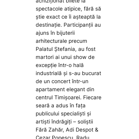
achiziționat bilete la
spectacole atipice, fără să
știe exact ce îi așteaptă la
destinație. Participanții au
ajuns în bijuterii
arhitecturale precum
Palatul Ștefania, au fost
martori ai unui show de
excepție într-o hală
industrială și s-au bucurat
de un concert într-un
apartament elegant din
centrul Timișoarei. Fiecare
seară a adus în fața
publicului specialiști și
artiști îndrăgiți – soliștii
Fără Zahăr, Adi Despot &
Cezar Popescu, Radu