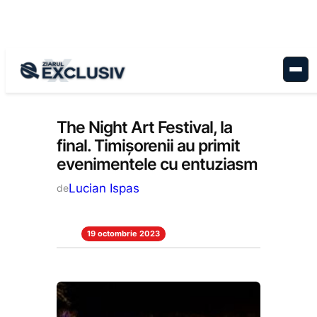
Sari
la
conținut
Cultură
, 
Stiri la zi
The Night Art Festival, la
final. Timișorenii au primit
evenimentele cu entuziasm
Lucian Ispas
de
19 octombrie 2023