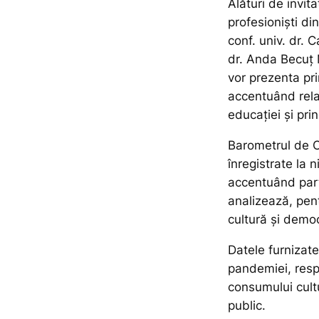
Alături de invi
profesioniști din
conf. univ. dr. 
dr. Anda Becuț 
vor prezenta pri
accentuând relaț
educației și prin
Barometrul de 
înregistrate la n
accentuând partic
analizează, pent
cultură și democ
Datele furnizate
pandemiei, resp
consumului cultu
public.