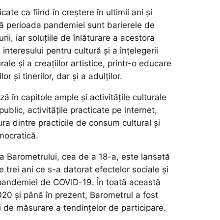
icate ca fiind în creștere în ultimii ani și
 perioada pandemiei sunt barierele de
rii, iar soluțiile de înlăturare a acestora
interesului pentru cultură și a înțelegerii
ale și a creațiilor artistice, printr-o educare
or și tinerilor, dar și a adulților.
ză în capitole ample și activitățile culturale
ublic, activitățile practicate pe internet,
ra dintre practicile de consum cultural și
mocratică.
 a
Barometrului
, cea de a 18-a, este lansată
trei ani ce s-a datorat efectelor sociale și
pandemiei de COVID-19. În toată această
020 și până în prezent,
Barometrul
a fost
ii de măsurare a tendințelor de participare.