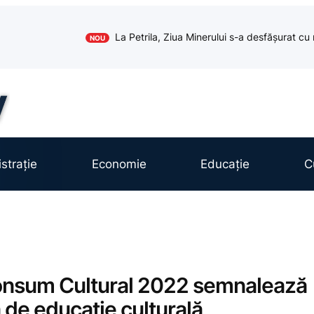
La Petrila, Ziua Minerului s-a desfășurat cu 
NOU
strație
Economie
Educație
C
onsum Cultural 2022 semnalează
 de educație culturală