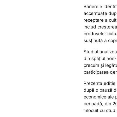
Barierele identif
accentuate după
receptare a cultu
includ creșterea 
produselor cultur
susținută a copiil
Studiul analizea
din spațiul non-p
precum și legătu
participarea de
Prezenta ediție
după o pauză de 
economice ale 
perioadă, din 2
înlocuit cu stud