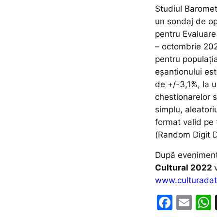
Studiul Barome
un sondaj de opi
pentru Evaluare 
– octombrie 202
pentru populația
eșantionului es
de +/-3,1%, la 
chestionarelor 
simplu, aleator
format valid pe
(Random Digit Di
După eveniment
Cultural 2022
www.culturadat
F
E