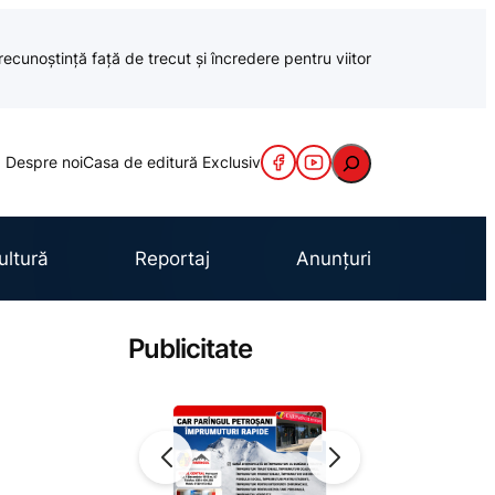
recunoștință față de trecut și încredere pentru viitor
Caută
Despre noi
Casa de editură Exclusiv
ultură
Reportaj
Anunțuri
Publicitate