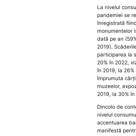
La nivelul consu
pandemiei se re
înregistrată fii
monumentelor ist
dată pe an (59%
2019). Scăderil
participarea la 
20% în 2022, vi
în 2019, la 26% 
împrumuta cărți 
muzeelor, expozi
2019, la 30% în
Dincolo de conte
nivelul consumulu
accentuarea bar
manifestă pentr