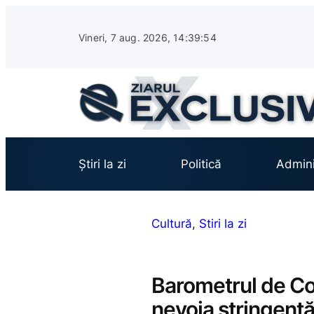
Sari
la
Vineri, 7 aug. 2026, 14:39:55
conținut
Știri la zi
Politică
Admini
Cultură
, 
Stiri la zi
Barometrul de C
nevoia stringentă