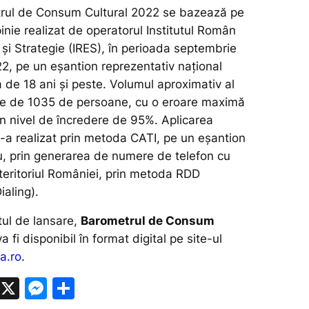
trul de Consum Cultural 2022 se bazează pe
nie realizat de operatorul Institutul Român
și Strategie (IRES), în perioada septembrie
2, pe un eșantion reprezentativ național
 de 18 ani și peste. Volumul aproximativ al
te de 1035 de persoane, cu o eroare maximă
un nivel de încredere de 95%. Aplicarea
s-a realizat prin metoda CATI, pe un eșantion
iu, prin generarea de numere de telefon cu
 teritoriul României, prin metoda RDD
aling).
ul de lansare,
Barometrul de Consum
va fi disponibil în format digital pe site-ul
a.ro
.
W
X
M
P