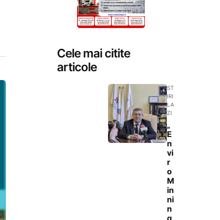
Cele mai citite
articole
ST
IRI
LA
ZI
„
E
n
vi
r
o
M
in
ni
n
g