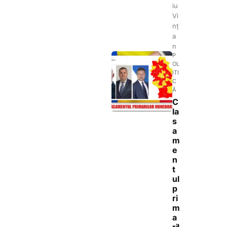
iu
Vi
nț
a
n
P
OL
ITI
C
Ă
C
la
s
a
m
e
n
t
ul
p
ri
m
a
ril