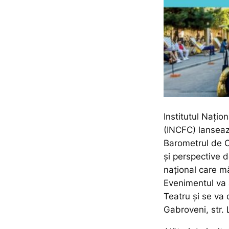
Institutul Națio
(INCFC) lanseaz
Barometrul de C
și perspective 
național care mă
Evenimentul va a
Teatru și se va
Gabroveni, str. 