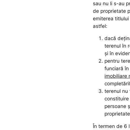
sau nu li s-au pr
de proprietate p
emiterea titlului
astfel:
dacă deţină
terenul în 
şi în eviden
pentru ter
funciară î
imobiliare 
completăril
terenul nu 
constituire
persoane şi
proprietate 
În termen de 6 l