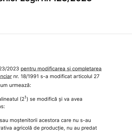
 123/2023
pentru modificarea şi completarea
unciar
nr. 18/1991 s-a modificat articolul 27
 cum urmează:
1
alineatul (2
) se modifică şi va avea
ns:
i sau moştenitorii acestora care nu s-au
rativa agricolă de producţie, nu au predat