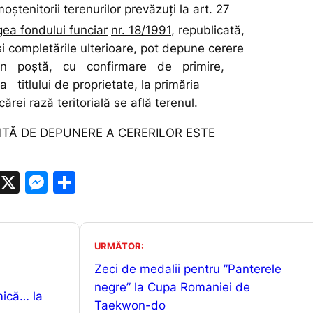
oştenitorii terenurilor prevăzuţi la art. 27
ea fondului funciar
nr. 18/1991
, republicată,
şi completările ulterioare, pot depune cerere
prin poştă, cu confirmare de primire,
titlului de proprietate, la primăria
 cărei rază teritorială se află terenul.
ITĂ DE DEPUNERE A CERERILOR ESTE
W
X
M
P
h
e
ar
at
s
ta
s
s
je
URMĂTOR:
A
e
a
Zeci de medalii pentru ”Panterele
p
n
z
negre” la Cupa Romaniei de
mică… la
Taekwon-do