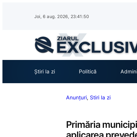
Sari
la
Joi, 6 aug. 2026, 23:41:51
conținut
Știri la zi
Politică
Admini
Anunțuri
, 
Stiri la zi
Primăria municipi
aplicarea prevede