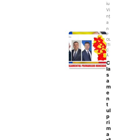
iu
Vi
nț
a
n
P
OL
ITI
C
Ă
C
la
s
a
m
e
n
t
ul
p
ri
m
a
ril