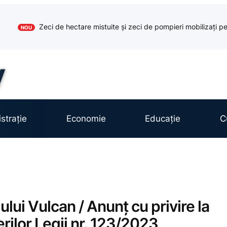
Zeci de hectare mistuite și zeci de pompieri mobilizați pe
NOU
strație
Economie
Educație
C
ului Vulcan / Anunț cu privire la
rilor Legii nr. 123/2023