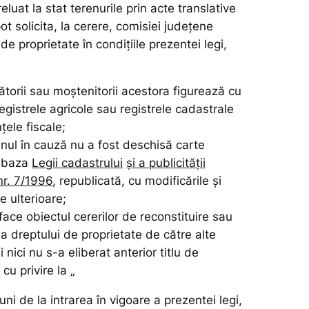
eluat la stat terenurile prin acte translative
ot solicita, la cerere, comisiei judeţene
 de proprietate în condiţiile prezentei legi,
torii sau moştenitorii acestora figurează cu
registrele agricole sau registrele cadastrale
ţele fiscale;
enul în cauză nu a fost deschisă carte
n baza
Legii cadastrului
şi a publicităţii
nr. 7/1996
, republicată, cu modificările şi
e ulterioare;
face obiectul cererilor de reconstituire sau
 a dreptului de proprietate de către alte
 nici nu s-a eliberat anterior titlu de
cu privire la „
uni de la intrarea în vigoare a prezentei legi,