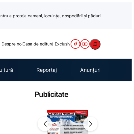
ntru a proteja oameni, locuințe, gospodării și păduri
Caută
Despre noi
Casa de editură Exclusiv
ultură
Reportaj
Anunțuri
Publicitate