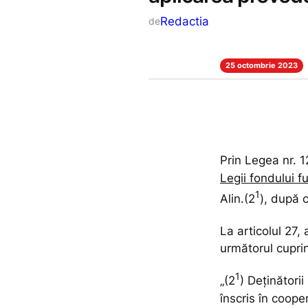
Redactia
de
25 octombrie 2023
Prin Legea nr.
Legii fondului f
1
Alin.(2
), după
La articolul 27, 
următorul cupri
1
„(2
) Deţinători
înscris în coope