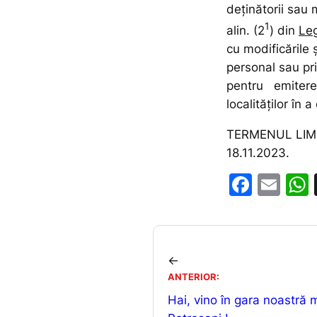
deţinătorii sau m
1
alin. (2
) din
Leg
cu modificările 
personal sau 
pentru emiterea 
localităţilor în a
TERMENUL LIM
18.11.2023.
F
E
a
m
c
ai
e
l
←
b
ANTERIOR:
o
Hai, vino în gara noastră 