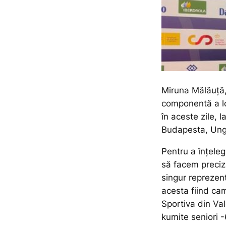
Miruna Mălăuță, 
componentă a lot
în aceste zile,
Budapesta, Ung
Pentru a înțeleg
să facem preciz
singur reprezenta
acesta fiind cam
Sportiva din Val
kumite seniori -