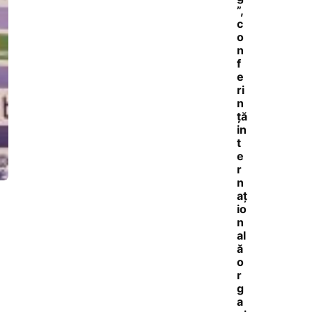
”,
c
o
n
f
e
ri
n
ță
in
t
e
r
n
aț
io
n
al
ă
o
r
g
a