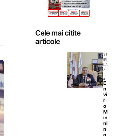
Cele mai citite
articole
ST
IRI
LA
ZI
„
E
n
vi
r
o
M
in
ni
n
g