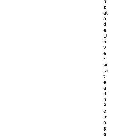
ni
z
at
ă
d
e
U
ni
v
e
r
si
ta
t
e
a
di
n
P
e
tr
o
ș
a