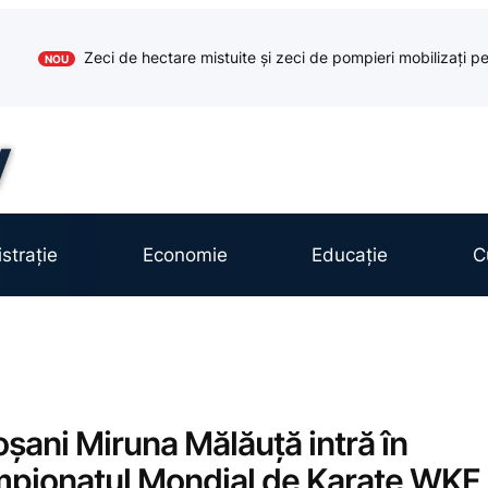
Zeci de hectare mistuite și zeci de pompieri mobilizați pe
NOU
strație
Economie
Educație
C
oșani Miruna Mălăuță intră în
mpionatul Mondial de Karate WKF,