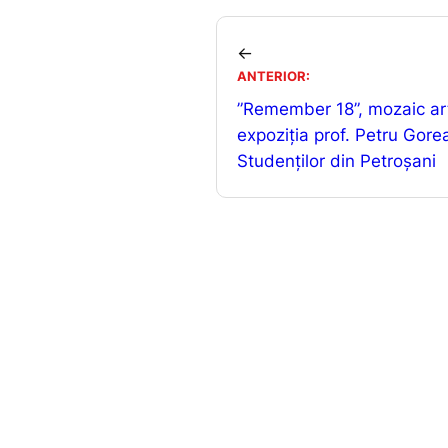
c
ai
e
l
←
b
ANTERIOR:
”Remember 18”, mozaic arti
o
expoziția prof. Petru Gore
o
Studenților din Petroșani
k