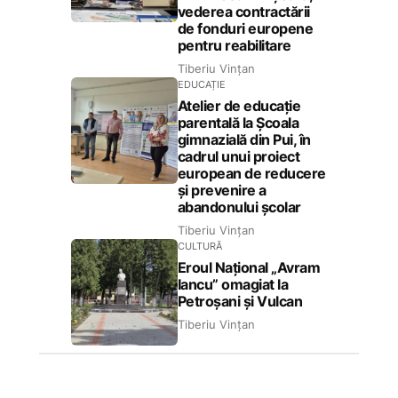
vederea contractării
de fonduri europene
pentru reabilitare
Tiberiu Vințan
EDUCAȚIE
Atelier de educație
parentală la Școala
gimnazială din Pui, în
cadrul unui proiect
european de reducere
și prevenire a
abandonului școlar
Tiberiu Vințan
CULTURĂ
Eroul Național „Avram
Iancu” omagiat la
Petroșani și Vulcan
Tiberiu Vințan