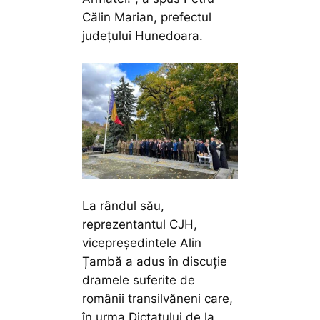
Călin Marian, prefectul
județului Hunedoara.
La rândul său,
reprezentantul CJH,
vicepreședintele Alin
Țambă a adus în discuție
dramele suferite de
românii transilvăneni care,
în urma Dictatului de la