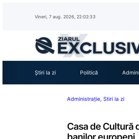
Sari
la
Vineri, 7 aug. 2026, 22:02:34
conținut
Știri la zi
Politică
Admini
Administrație
, 
Stiri la zi
Casa de Cultură d
banilor europeni