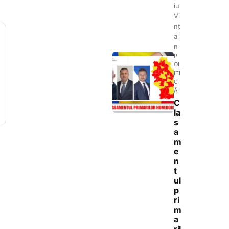
iu
Vi
nț
a
n
P
OL
ITI
C
Ă
C
la
s
a
m
e
n
t
ul
p
ri
m
a
ril