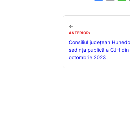
a
m
c
ai
e
l
←
b
ANTERIOR:
o
Consiliul județean Hunedo
o
ședința publică a CJH din
octombrie 2023
k