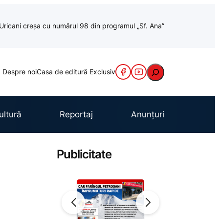
a Uricani creșa cu numărul 98 din programul „Sf. Ana”
Caută
Despre noi
Casa de editură Exclusiv
ultură
Reportaj
Anunțuri
Publicitate