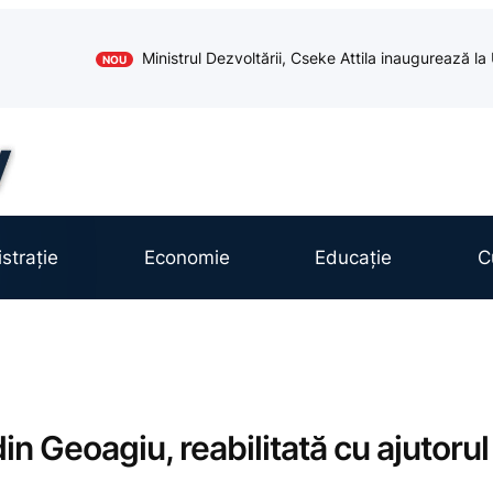
Ministrul Dezvoltării, Cseke Attila inaugurează l
NOU
strație
Economie
Educație
C
in Geoagiu, reabilitată cu ajutorul