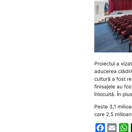
Proiectul a viza
aducerea clădir
cultură a fost re
finisajele au fos
înlocuită. În plu
Peste 3,1 milioan
care 2,5 milioan
F
E