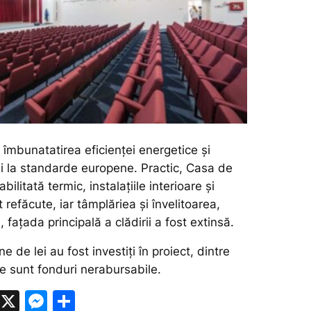
t îmbunatatirea eficienței energetice și
ii la standarde europene. Practic, Casa de
abilitată termic, instalațiile interioare și
t refăcute, iar tâmplăriea și învelitoarea,
s, fațada principală a clădirii a fost extinsă.
e de lei au fost investiți în proiect, dintre
e sunt fonduri nerabursabile.
W
X
M
P