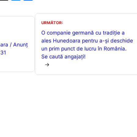
h
e
ar
at
s
ta
s
s
je
URMĂTOR:
A
e
a
O companie germană cu tradiţie a
ales Hunedoara pentru a-şi deschide
p
n
z
ara / Anunț
un prim punct de lucru în România.
p
g
ă
 31
Se caută angajaţi!
er
→