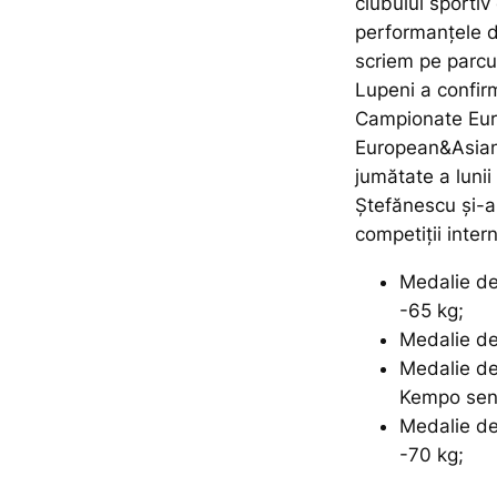
clubului sportiv
performanțele d
scriem pe parcu
Lupeni a confirm
Campionate Eur
European&Asian
jumătate a luni
Ștefănescu și-a
competiții inte
Medalie de
-65 kg;
Medalie de 
Medalie de
Kempo seni
Medalie de
-70 kg;