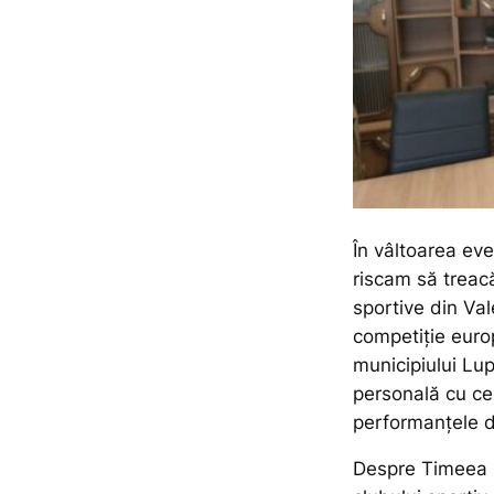
În vâltoarea ev
riscam să treac
sportive din Val
competiție euro
municipiului Lup
personală cu ce
performanțele d
Despre Timeea Ș