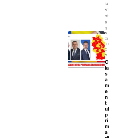
iu
Vi
nț
a
n
P
OL
ITI
C
Ă
C
la
s
a
m
e
n
t
ul
p
ri
m
a
ril