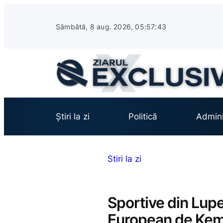
Sari
la
Sâmbătă, 8 aug. 2026, 05:57:44
conținut
Știri la zi
Politică
Admini
Stiri la zi
Sportive din Lup
European de Kem