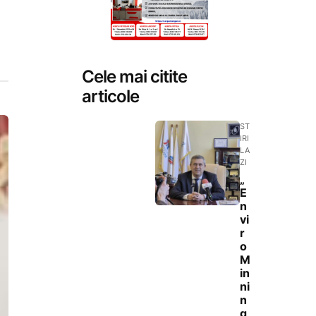
Cele mai citite
articole
ST
IRI
LA
ZI
„
E
n
vi
r
o
M
in
ni
n
g