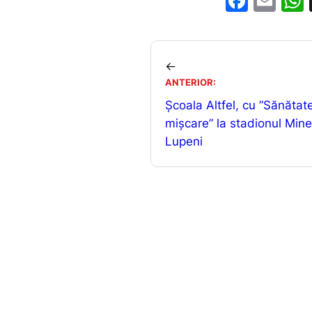
F
E
a
m
c
ai
e
l
←
b
ANTERIOR:
Școala Altfel, cu ”Sănătate
o
mișcare” la stadionul Mine
o
Lupeni
k