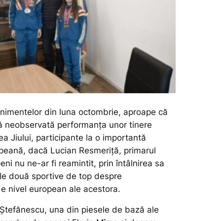
enimentelor din luna octombrie, aproape că
ă neobservată performanța unor tinere
ea Jiului, participante la o importantă
peană, dacă Lucian Resmeriță, primarul
eni nu ne-ar fi reamintit, prin întâlnirea sa
le două sportive de top despre
e nivel european ale acestora.
tefănescu, una din piesele de bază ale