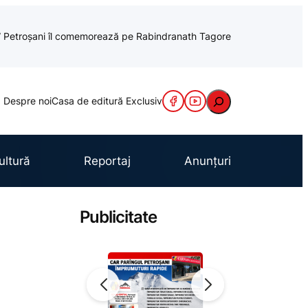
cu” Petroșani îl comemorează pe Rabindranath Tagore
Caută
Despre noi
Casa de editură Exclusiv
ultură
Reportaj
Anunțuri
Publicitate