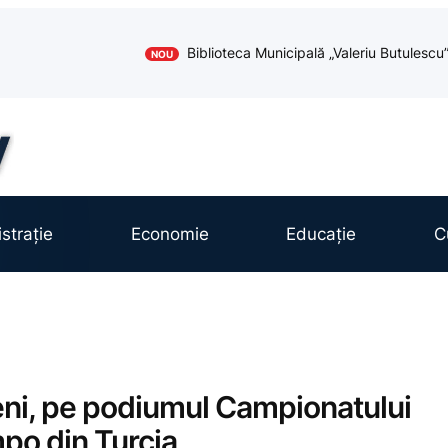
Biblioteca Municipală „Valeriu Butules
NOU
strație
Economie
Educație
C
eni, pe podiumul Campionatului
po din Turcia