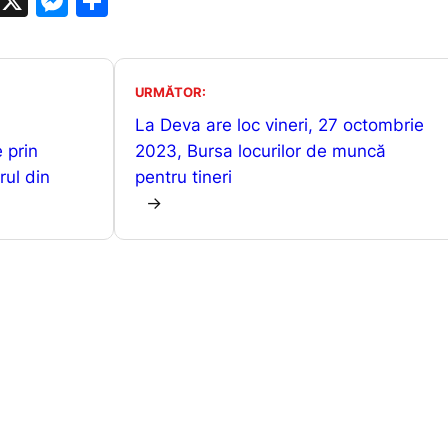
W
X
M
P
h
e
ar
at
s
ta
s
s
je
URMĂTOR:
A
e
a
La Deva are loc vineri, 27 octombrie
 prin
p
n
z
2023, Bursa locurilor de muncă
rul din
pentru tineri
p
g
ă
→
er