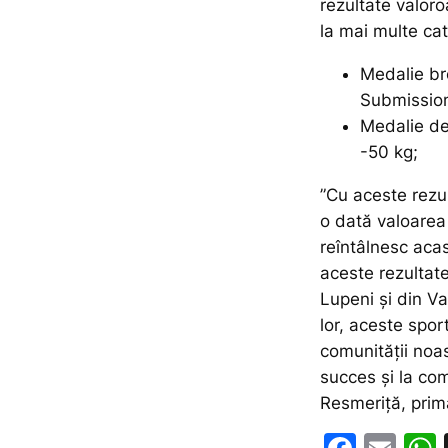
rezultate valor
la mai multe ca
Medalie br
Submission
Medalie de
-50 kg;
”Cu aceste rezul
o dată valoarea 
reîntâlnesc acas
aceste rezultate
Lupeni și din Val
lor, aceste spor
comunității noa
succes și la com
Resmeriță, prima