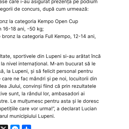
oase care i-au asigurat prezența pe podium
tegorii de concurs, după cum urmează:
onz la categoria Kempo Open Cup
 16-18 ani, -50 kg;
 bronz la categoria Full Kempo, 12-14 ani,
tate, sportivele din Lupeni si-au arătat încă
la nivel internațional. M-am bucurat să le
ă, la Lupeni, și să felicit personal pentru
 care ne fac mândri și pe noi, locuitorii din
ea Jiului, convinși fiind că prin rezultatele
tive sunt, la rândul lor, ambasadori ai
stre. Le mulțumesc pentru asta și le doresc
petițiile care vor urma!”,
a declarat Lucian
rul municipiului Lupeni.