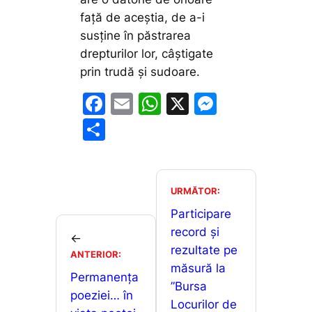
față de aceștia, de a-i
susține în păstrarea
drepturilor lor, câștigate
prin trudă și sudoare.
F
E
W
X
M
a
m
h
e
P
c
ai
at
s
ar
e
l
s
s
ta
b
A
e
je
URMĂTOR:
o
p
n
a
Participare
o
p
g
record și
z
←
rezultate pe
k
er
ANTERIOR:
ă
măsură la
Permanența
”Bursa
poeziei… în
Locurilor de