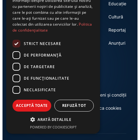
informații despre utilizarea site-ului nostru
Știri la zi
Educație
cu partenerii noștri de publicitate și analiză,
care le pot combina cu alte informații pe
Politică
Cultură
care le-ați furnizat sau pe care le-au
colectat din utilizarea serviciilor lor.
Politica
Administrație
Reportaj
de confidențialitate
Economie
Anunțuri
STRICT NECESARE
DE PERFORMANȚĂ
DE TARGETARE
Link-uri utile
DE FUNCŢIONALITATE
NECLASIFICATE
Despre noi
Termeni și condiții
ACCEPTĂ TOATE
REFUZĂ TOT
Casa de editură Exclusiv
Politica cookies
ARATĂ DETALIILE
POWERED BY COOKIESCRIPT