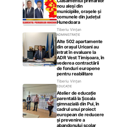
Clasamentul primarilor
nou aleși din
municipiile, orașele și
comunele din județul
Hunedoara
Tiberiu Vințan
ADMINISTRAȚIE
Alte 502 apartamente
din orașul Uricani au
intrat în evaluare la
ADR Vest Timișoara, în
vederea contractării
de fonduri europene
pentru reabilitare
Tiberiu Vințan
EDUCAȚIE
Atelier de educație
parentală la Școala
gimnazială din Pui, în
cadrul unui proiect
european de reducere
și prevenire a
abandonului școlar