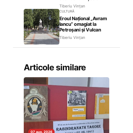
Tiberiu Vințan
CULTURĂ
Eroul Național „Avram
Iancu” omagiat la
Petroșani și Vulcan
Tiberiu Vințan
Articole similare
07 aug. 2026