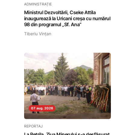
ADMINISTRAȚIE
Ministrul Dezvoltării, Cseke Attila
inaugurează la Uricani creșa cu numărul
98 din programul „Sf. Ana”
Tiberiu Vințan
07 aug. 2026
REPORTAJ
La Petrila, Ziua Minerului s-a desfășurat