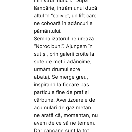
ministrul muncii:
”După
lămpărie, intrăm unul după
altul în “colivie”, un lift care
ne coboară în adâncurile
pământului.
Semnalizatorul ne urează
“Noroc bun!”. Ajungem în
șut și, prin galerii croite la
sute de metri adâncime,
urmăm drumul spre
abataj. Se merge greu,
inspirând la fiecare pas
particule fine de praf și
cărbune. Avertizoarele de
acumulări de gaz metan
ne arată că, momentan, nu
avem de ce să ne temem.
Dar capcane sunt la tot