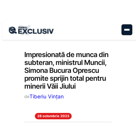
Sari
la
conținut
Stiri la zi
Impresionată de munca din
subteran, ministrul Muncii,
Simona Bucura Oprescu
promite sprijin total pentru
minerii Văii Jiului
Tiberiu Vințan
de
28 octombrie 2023