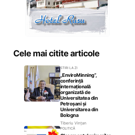
Cele mai citite articole
STIRI LA ZI
„EnviroMinning”,
conferință
internațională
organizată de
Universitatea din
Petroșani și
Universitarea din
Bologna
Tiberiu Vințan
POLITICĂ