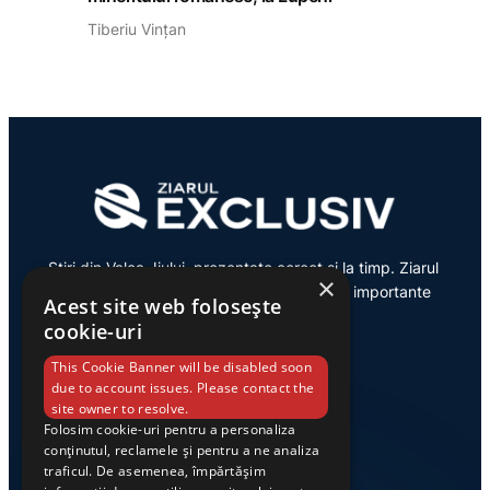
Tiberiu Vințan
Știri din Valea Jiului, prezentate corect și la timp. Ziarul
×
Exclusiv te conectează zi de zi la cele mai importante
Acest site web folosește
evenimente din regiune.
cookie-uri
This Cookie Banner will be disabled soon
due to account issues. Please contact the
site owner to resolve.
Categorii
Folosim cookie-uri pentru a personaliza
conținutul, reclamele și pentru a ne analiza
traficul. De asemenea, împărtășim