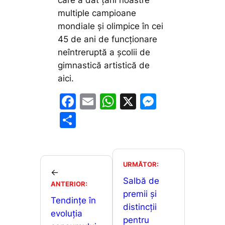
care a dat țării noastre
multiple campioane
mondiale și olimpice în cei
45 de ani de funcționare
neîntreruptă a școlii de
gimnastică artistică de
aici.
F
E
W
X
M
a
m
h
e
P
c
ai
at
s
ar
e
l
s
s
ta
b
A
e
je
URMĂTOR:
←
o
p
n
a
Salbă de
ANTERIOR:
o
p
g
premii și
z
Tendințe în
distincții
k
er
ă
evoluția
pentru