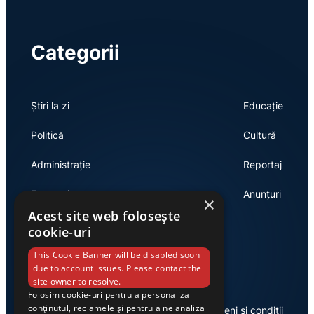
Categorii
Știri la zi
Educație
Politică
Cultură
Administrație
Reportaj
Economie
Anunțuri
×
Acest site web folosește
cookie-uri
Link-uri utile
This Cookie Banner will be disabled soon
due to account issues. Please contact the
site owner to resolve.
Folosim cookie-uri pentru a personaliza
conținutul, reclamele și pentru a ne analiza
Despre noi
Termeni și condiții