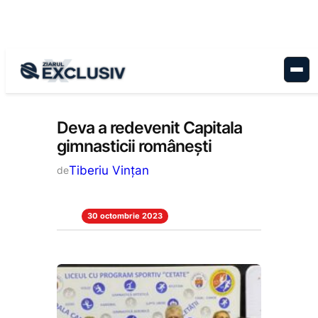
Sari
la
conținut
Stiri la zi
Deva a redevenit Capitala
gimnasticii românești
Tiberiu Vințan
de
30 octombrie 2023