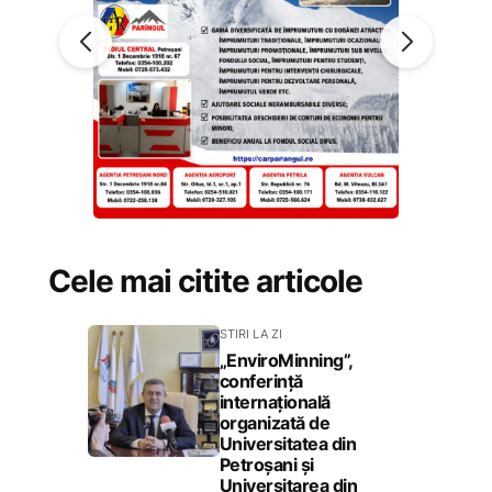
Cele mai citite articole
STIRI LA ZI
„EnviroMinning”,
conferință
internațională
organizată de
Universitatea din
Petroșani și
Universitarea din