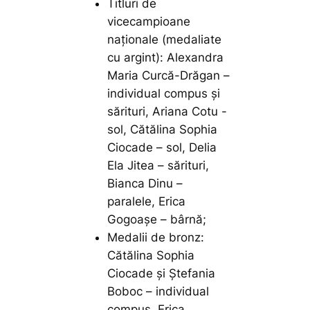
Titluri de
vicecampioane
naționale (medaliate
cu argint): Alexandra
Maria Curcă-Drăgan –
individual compus și
sărituri, Ariana Cotu -
sol, Cătălina Sophia
Ciocade – sol, Delia
Ela Jitea – sărituri,
Bianca Dinu –
paralele, Erica
Gogoașe – bârnă;
Medalii de bronz:
Cătălina Sophia
Ciocade și Ștefania
Boboc – individual
compus, Erica