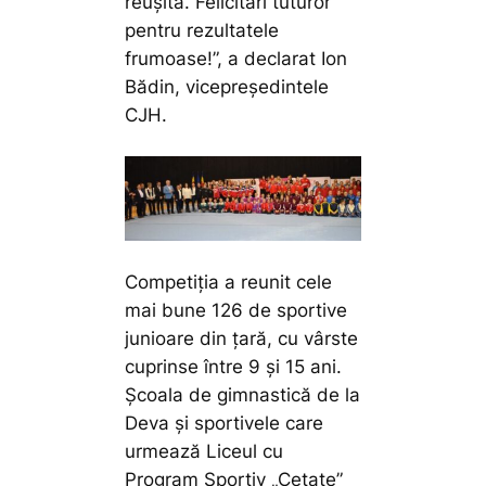
reușită. Felicitări tuturor
pentru rezultatele
frumoase!”,
a declarat Ion
Bădin, vicepreședintele
CJH.
Competiția a reunit cele
mai bune 126 de sportive
junioare din țară, cu vârste
cuprinse între 9 și 15 ani.
Școala de gimnastică de la
Deva și sportivele care
urmează Liceul cu
Program Sportiv „Cetate”