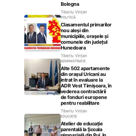
Bologna
Tiberiu Vințan
POLITICĂ
Clasamentul primarilor
nou aleși din
municipiile, orașele și
comunele din județul
Hunedoara
Tiberiu Vințan
ADMINISTRAȚIE
Alte 502 apartamente
din orașul Uricani au
intrat în evaluare la
ADR Vest Timișoara, în
vederea contractării
de fonduri europene
pentru reabilitare
Tiberiu Vințan
EDUCAȚIE
Atelier de educație
parentală la Școala
gimnazială din Pui, în