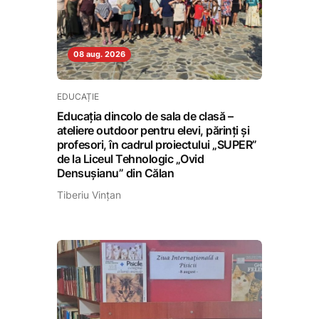
08 aug. 2026
EDUCAȚIE
Educația dincolo de sala de clasă –
ateliere outdoor pentru elevi, părinți și
profesori, în cadrul proiectului „SUPER”
de la Liceul Tehnologic „Ovid
Densușianu” din Călan
Tiberiu Vințan