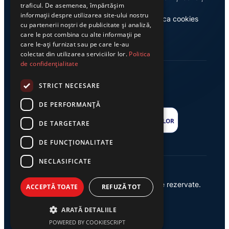
traficul. De asemenea, împărtășim
informații despre utilizarea site-ului nostru
Casa de editură Exclusiv
Politica cookies
cu partenerii noștri de publicitate și analiză,
care le pot combina cu alte informații pe
care le-ați furnizat sau pe care le-au
colectat din utilizarea serviciilor lor.
Politica
de confidențialitate
STRICT NECESARE
DE PERFORMANȚĂ
DE TARGETARE
DE FUNCŢIONALITATE
NECLASIFICATE
© 2026 Ziarul Exclusiv – Toate drepturile rezervate.
ACCEPTĂ TOATE
REFUZĂ TOT
Powered by {
AW
}
ARATĂ DETALIILE
POWERED BY COOKIESCRIPT