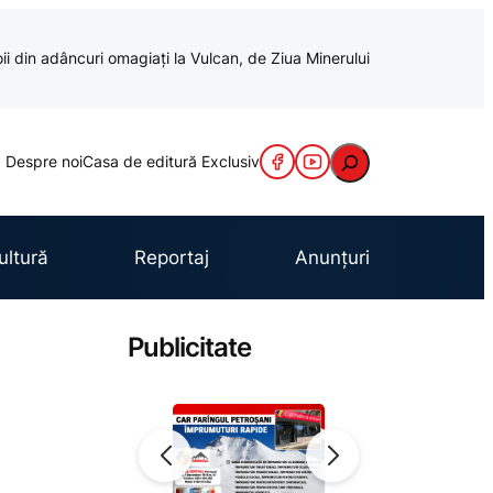
oii din adâncuri omagiați la Vulcan, de Ziua Minerului
Caută
Despre noi
Casa de editură Exclusiv
ultură
Reportaj
Anunțuri
Publicitate