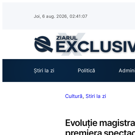
Sari
la
Joi, 6 aug. 2026, 02:41:08
conținut
Știri la zi
Politică
Admini
Cultură
, 
Stiri la zi
Evoluție magistra
premiera spectaco