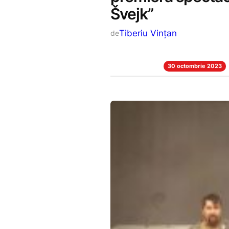
Švejk”
Tiberiu Vințan
de
30 octombrie 2023