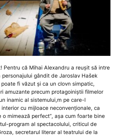
t! Pentru că Mihai Alexandru a reușit să intre
ea personajului gândit de Jaroslav Hašek
 poate fi văzut și ca un clovn simpatic,
ri amuzante precum protagoiniștii filmelor
un inamic al sistemului,m pe care-l
interior cu mijloace neconvenționale, ca
re o mimează perfect”
, așa cum foarte bine
tul-program al spectacolului, criticul de
oza, secretarul literar al teatrului de la