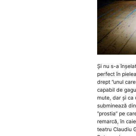
Și nu s-a înșela
perfect în piel
drept
”unul care
capabil de gagu
mute, dar și ca 
subminează din 
”prostia” pe ca
remarcă, în caie
teatru Claudiu Gr