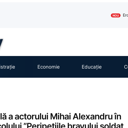
Er
NOU
strație
Economie
Educație
C
lă a actorului Mihai Alexandru în
lului ”Peripețiile bravului soldat