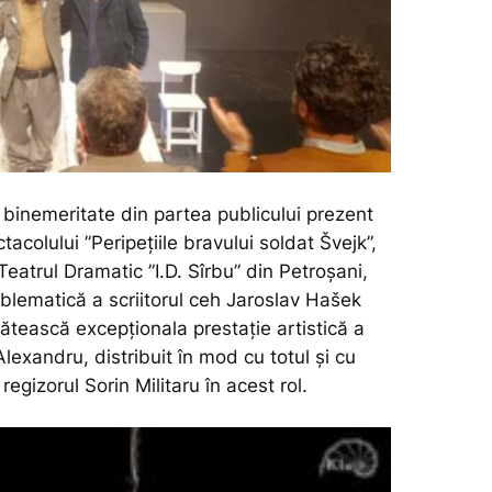
 binemeritate din partea publicului prezent
tacolului ”Peripețiile bravului soldat Švejk”,
Teatrul Dramatic ”I.D. Sîrbu” din Petroșani,
lematică a scriitorul ceh Jaroslav Hašek
ătească excepționala prestație artistică a
Alexandru, distribuit în mod cu totul și cu
 regizorul Sorin Militaru în acest rol.