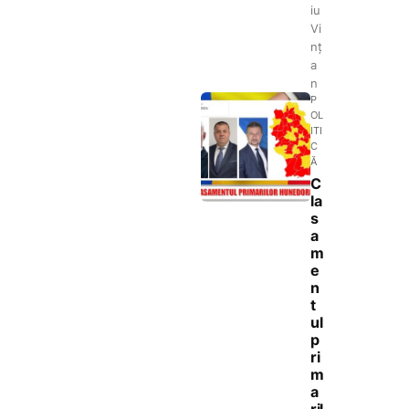
iu
Vi
nț
a
n
P
OL
ITI
C
Ă
C
la
s
a
m
e
n
t
ul
p
ri
m
a
ril