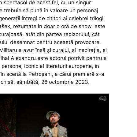
 spectacol de acest fel, cu un singur
re trebuie să pună în valoare un personaj
enerații întregi de cititori ai celebrei trilogii
Hašek, rezumate în doar o oră de show, este
curajoasă, atât din partea regizorului, cât
rului desemnat pentru această provocare.
ilitaru a avut însă și curajul, și inspirația, și
hai Alexandru este actorul potrivit pentru a
 personaj iconic al literaturii europene, în
în scenă la Petroșani, a cărui premieră s-a
închisă, sâmbătă, 28 octombrie 2023.