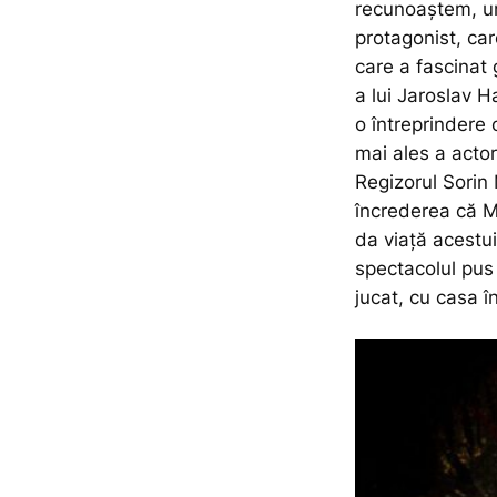
recunoaștem, un
protagonist, ca
care a fascinat g
a lui Jaroslav 
o întreprindere 
mai ales a acto
Regizorul Sorin M
încrederea că Mi
da viață acestui
spectacolul pus 
jucat, cu casa 