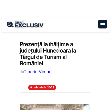
Sari
la
conținut
Stiri la zi
Prezență la înălțime a
județului Hunedoara la
Târgul de Turism al
României
Tiberiu Vințan
de
9 noiembrie 2023