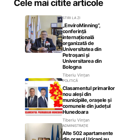
Cele mai citite articole
STIRI LA ZI
„EnviroMinning”,
conferință
internațională
organizată de
Universitatea din
Petroșani și
Universitarea din
Bologna
Tiberiu Vințan
POLITICĂ
Clasamentul primarilor
nou aleși din
municipiile, orașele și
comunele din județul
Hunedoara
Tiberiu Vințan
ADMINISTRAȚIE
Alte 502 apartamente
din orașul Uricani au