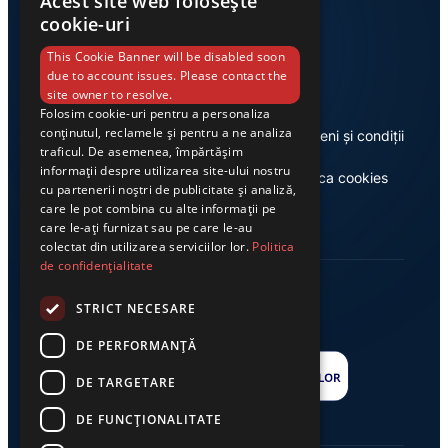
Acest site web folosește
cookie-uri
Link-uri utile
This Cookie Banner will be disabled soon
due to account issues. Please contact the
site owner to resolve.
Folosim cookie-uri pentru a personaliza
conținutul, reclamele și pentru a ne analiza
Despre noi
Termeni și condiții
traficul. De asemenea, împărtășim
informații despre utilizarea site-ului nostru
Casa de editură Exclusiv
Politica cookies
cu partenerii noștri de publicitate și analiză,
care le pot combina cu alte informații pe
care le-ați furnizat sau pe care le-au
colectat din utilizarea serviciilor lor.
Politica
de confidențialitate
STRICT NECESARE
DE PERFORMANȚĂ
DE TARGETARE
DE FUNCŢIONALITATE