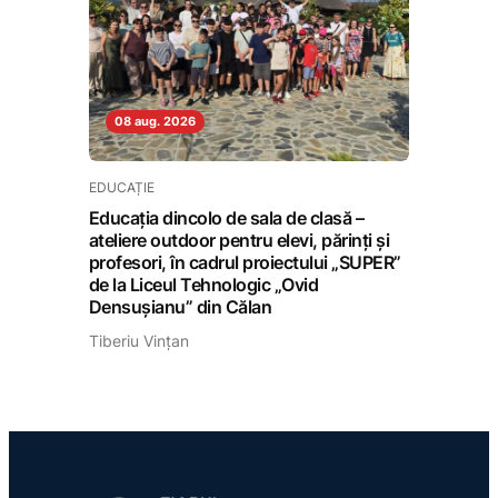
08 aug. 2026
EDUCAȚIE
Educația dincolo de sala de clasă –
ateliere outdoor pentru elevi, părinți și
profesori, în cadrul proiectului „SUPER”
de la Liceul Tehnologic „Ovid
Densușianu” din Călan
Tiberiu Vințan