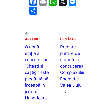
F
E
W
X
M
a
m
h
e
P
c
ai
at
s
ar
e
l
s
s
ta
b
A
e
je
←
o
p
n
ANTERIOR:
URMĂTOR:
a
o
p
g
O nouă
Predare-
z
ediție a
primire de
k
er
ă
concursului
ștafetă la
”Citești și
conducerea
câștigi” este
Complexului
pregătită să
Energetic
înceapă în
Valea Jiului
județul
→
Hunedoara