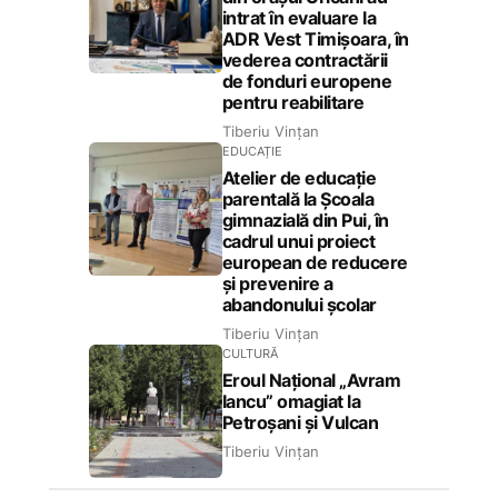
intrat în evaluare la
ADR Vest Timișoara, în
vederea contractării
de fonduri europene
pentru reabilitare
Tiberiu Vințan
EDUCAȚIE
Atelier de educație
parentală la Școala
gimnazială din Pui, în
cadrul unui proiect
european de reducere
și prevenire a
abandonului școlar
Tiberiu Vințan
CULTURĂ
Eroul Național „Avram
Iancu” omagiat la
Petroșani și Vulcan
Tiberiu Vințan