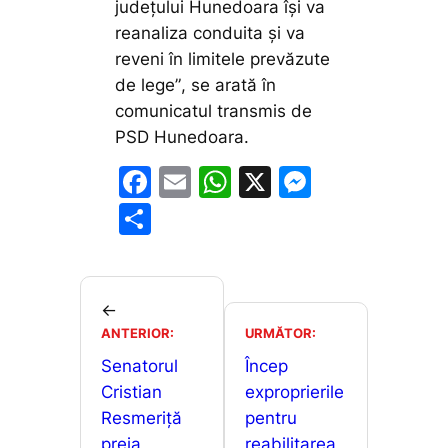
județului Hunedoara își va
reanaliza conduita și va
reveni în limitele prevăzute
de lege”
, se arată în
comunicatul transmis de
PSD Hunedoara.
F
E
W
X
M
a
m
h
e
P
c
ai
at
s
ar
e
l
s
s
ta
b
A
e
je
←
o
p
n
ANTERIOR:
URMĂTOR:
a
o
p
g
Senatorul
Încep
z
Cristian
exproprierile
k
er
ă
Resmeriță
pentru
preia
reabilitarea