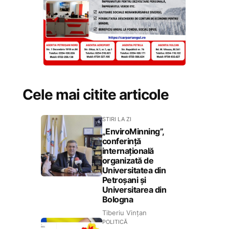
Cele mai citite articole
STIRI LA ZI
„EnviroMinning”,
conferință
internațională
organizată de
Universitatea din
Petroșani și
Universitarea din
Bologna
Tiberiu Vințan
POLITICĂ