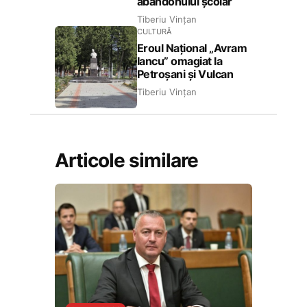
abandonului școlar
Tiberiu Vințan
CULTURĂ
Eroul Național „Avram
Iancu” omagiat la
Petroșani și Vulcan
Tiberiu Vințan
Articole similare