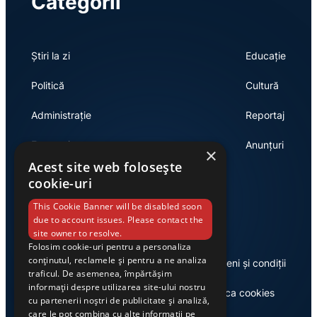
Categorii
Știri la zi
Educație
Politică
Cultură
Administrație
Reportaj
Economie
Anunțuri
×
Acest site web folosește
cookie-uri
Link-uri utile
This Cookie Banner will be disabled soon
due to account issues. Please contact the
site owner to resolve.
Folosim cookie-uri pentru a personaliza
conținutul, reclamele și pentru a ne analiza
Despre noi
Termeni și condiții
traficul. De asemenea, împărtășim
informații despre utilizarea site-ului nostru
Casa de editură Exclusiv
Politica cookies
cu partenerii noștri de publicitate și analiză,
care le pot combina cu alte informații pe