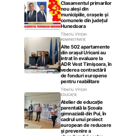
Clasamentul primarilor
nou aleși din
municipiile, orașele și
comunele din județul
Hunedoara
Tiberiu Vințan
ADMINISTRAȚIE
Alte 502 apartamente
din orașul Uricani au
intrat în evaluare la
ADR Vest Timișoara, în
vederea contractării
de fonduri europene
pentru reabilitare
Tiberiu Vințan
EDUCAȚIE
Atelier de educație
parentală la Școala
gimnazială din Pui, în
cadrul unui proiect
european de reducere
și prevenire a