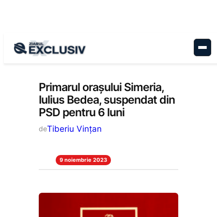
Sari
la
conținut
Politică
, 
Stiri la zi
Primarul orașului Simeria,
Iulius Bedea, suspendat din
PSD pentru 6 luni
Tiberiu Vințan
de
9 noiembrie 2023