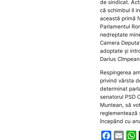
de sindicat. Act
că schimbul II i
această primă f
Parlamentul Rom
nedreptate miner
Camera Deputați
adoptate și intr
Darius Cîmpean,
Respingerea am
privind vârsta 
determinat parla
senatorul PSD C
Muntean, să vot
reglementează s
începând cu an
F
E