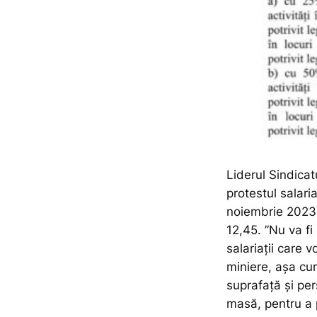
Liderul Sindica
protestul salari
noiembrie 2023,
12,45.
”Nu va fi 
salariații care v
miniere, așa cum
suprafață și pe
masă, pentru a p