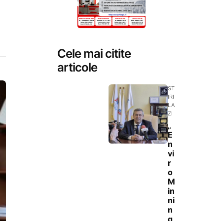
Cele mai citite
articole
ST
IRI
LA
ZI
„
E
n
vi
r
o
M
in
ni
n
g