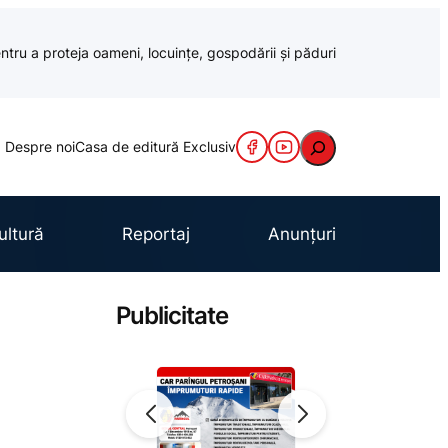
ntru a proteja oameni, locuințe, gospodării și păduri
Caută
Despre noi
Casa de editură Exclusiv
ultură
Reportaj
Anunțuri
Publicitate