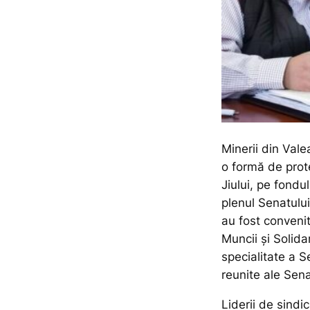
Minerii din Vale
o formă de prote
Jiului, pe fondu
plenul Senatulu
au fost convenit
Muncii și Solida
specialitate a S
reunite ale Sena
Liderii de sindi