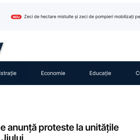
Zeci de hectare mistuite și zeci de pompieri mobilizați pe
NOU
strație
Economie
Educație
C
e anunță proteste la unitățile
Jiului