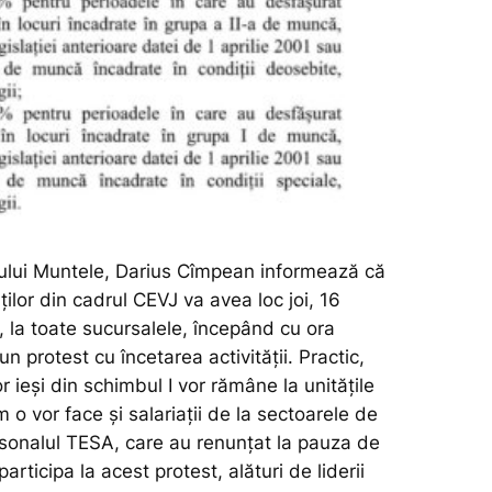
tului Muntele, Darius Cîmpean informează că
aților din cadrul CEVJ va avea loc joi, 16
 la toate sucursalele, începând cu ora
un protest cu încetarea activității. Practic,
or ieși din schimbul I vor rămâne la unitățile
 o vor face și salariații de la sectoarele de
rsonalul TESA, care au renunțat la pauza de
articipa la acest protest, alături de liderii