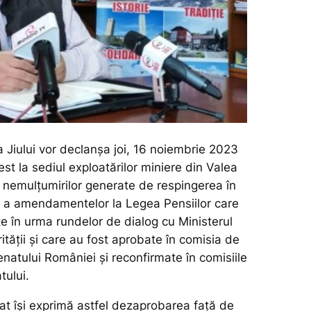
a Jiului vor declanșa joi, 16 noiembrie 2023
st la sediul exploatărilor miniere din Valea
l nemulțumirilor generate de respingerea în
i a amendamentelor la Legea Pensiilor care
e în urma rundelor de dialog cu Ministerul
rității și care au fost aprobate în comisia de
enatului României și reconfirmate în comisiile
tului.
cat își exprimă astfel dezaprobarea față de