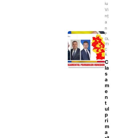
iu
Vi
nț
a
n
P
OL
ITI
C
Ă
C
la
s
a
m
e
n
t
ul
p
ri
m
a
ril