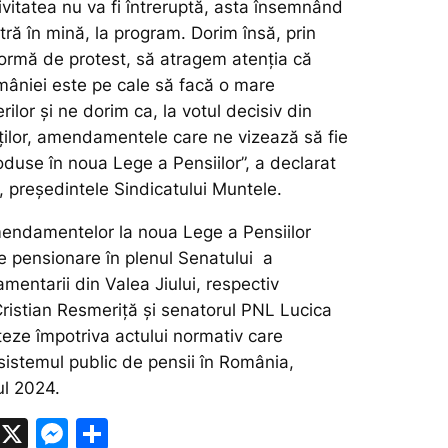
ivitatea nu va fi întreruptă, asta însemnând
ntră în mină, la program. Dorim însă, prin
ormă de protest, să atragem atenția că
âniei este pe cale să facă o mare
ilor și ne dorim ca, la votul decisiv din
lor, amendamentele care ne vizează să fie
oduse în noua Lege a Pensiilor”,
a declarat
 președintele Sindicatului Muntele.
endamentelor la noua Lege a Pensiilor
de pensionare în plenul Senatului a
mentarii din Valea Jiului, respectiv
ristian Resmeriță și senatorul PNL Lucica
eze împotriva actului normativ care
istemul public de pensii în România,
ul 2024.
W
X
M
P