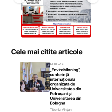
Cele mai citite articole
STIRI LA ZI
„EnviroMinning”,
conferință
internațională
organizată de
Universitatea din
Petroșani și
Universitarea din
Bologna
Tiberiu Vințan