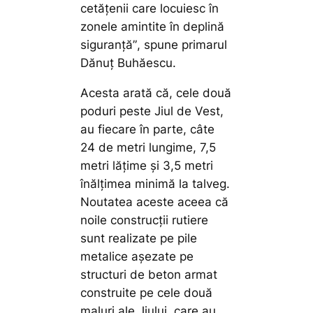
cetățenii care locuiesc în
zonele amintite în deplină
siguranță”
, spune primarul
Dănuț Buhăescu.
Acesta arată că, cele două
poduri peste Jiul de Vest,
au fiecare în parte, câte
24 de metri lungime, 7,5
metri lățime și 3,5 metri
înălțimea minimă la talveg.
Noutatea aceste aceea că
noile construcții rutiere
sunt realizate pe pile
metalice așezate pe
structuri de beton armat
construite pe cele două
maluri ale Jiului, care au