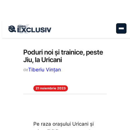
Sari
la
conținut
Administrație
, 
Stiri la zi
Poduri noi și trainice, peste
Jiu, la Uricani
Tiberiu Vințan
de
21 noiembrie 2023
Pe raza orașului Uricani și