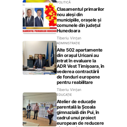
POLITICĂ
Clasamentul primarilor
nou aleși din
municipiile, orașele și
comunele din județul
Hunedoara
Tiberiu Vințan
ADMINISTRAȚIE
Alte 502 apartamente
din orașul Uricani au
intrat în evaluare la
ADR Vest Timișoara, în
vederea contractării
de fonduri europene
pentru reabilitare
Tiberiu Vințan
EDUCAȚIE
Atelier de educație
parentală la Școala
gimnazială din Pui, în
cadrul unui proiect
european de reducere