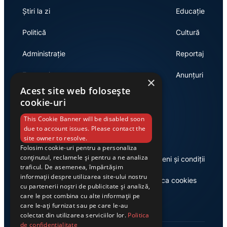
Știri la zi
Educație
Politică
Cultură
Administrație
Reportaj
Economie
Anunțuri
×
Acest site web folosește
cookie-uri
Link-uri utile
This Cookie Banner will be disabled soon
due to account issues. Please contact the
site owner to resolve.
Folosim cookie-uri pentru a personaliza
conținutul, reclamele și pentru a ne analiza
Despre noi
Termeni și condiții
traficul. De asemenea, împărtășim
informații despre utilizarea site-ului nostru
Casa de editură Exclusiv
Politica cookies
cu partenerii noștri de publicitate și analiză,
care le pot combina cu alte informații pe
care le-ați furnizat sau pe care le-au
colectat din utilizarea serviciilor lor.
Politica
de confidențialitate