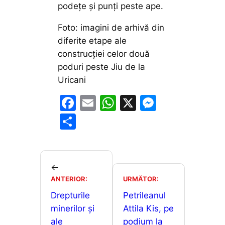
podețe și punți peste ape.
Foto: imagini de arhivă din
diferite etape ale
construcției celor două
poduri peste Jiu de la
Uricani
F
E
W
X
M
a
m
h
e
P
c
ai
at
s
ar
e
l
s
s
ta
b
A
e
je
←
o
p
n
ANTERIOR:
URMĂTOR:
a
o
p
g
Drepturile
Petrileanul
z
minerilor și
Attila Kis, pe
k
er
ă
ale
podium la