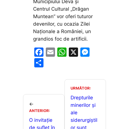
Municipiului Deva și
Centrul Cultural „Drăgan
Muntean” vor oferi tuturor
devenilor, cu ocazia Zilei
Naționale a României, un
grandios foc de artificii.
F
E
W
X
M
a
m
h
e
P
c
ai
at
s
ar
e
l
s
s
ta
b
A
e
je
URMĂTOR:
o
p
n
a
Drepturile
←
o
p
g
minerilor și
z
ANTERIOR:
ale
k
er
ă
O invitație
siderurgiștil
de suflet în
or sunt