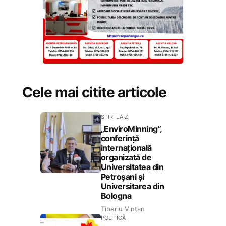
Cele mai citite articole
STIRI LA ZI
„EnviroMinning”,
conferință
internațională
organizată de
Universitatea din
Petroșani și
Universitarea din
Bologna
Tiberiu Vințan
POLITICĂ