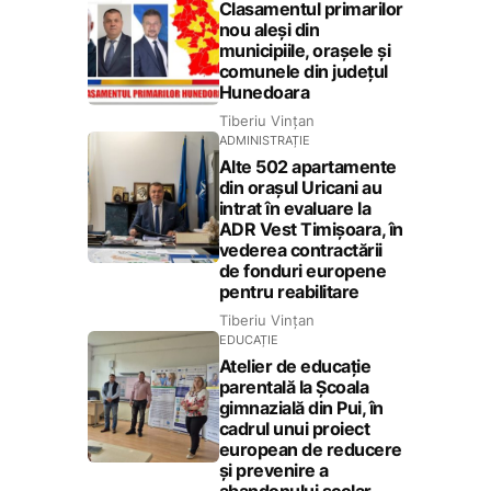
Clasamentul primarilor
nou aleși din
municipiile, orașele și
comunele din județul
Hunedoara
Tiberiu Vințan
ADMINISTRAȚIE
Alte 502 apartamente
din orașul Uricani au
intrat în evaluare la
ADR Vest Timișoara, în
vederea contractării
de fonduri europene
pentru reabilitare
Tiberiu Vințan
EDUCAȚIE
Atelier de educație
parentală la Școala
gimnazială din Pui, în
cadrul unui proiect
european de reducere
și prevenire a