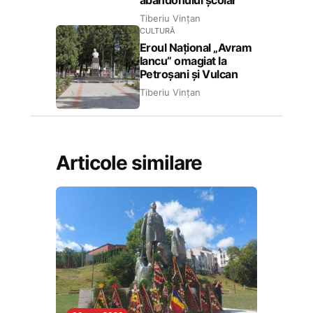
abandonului școlar
Tiberiu Vințan
CULTURĂ
Eroul Național „Avram
Iancu” omagiat la
Petroșani și Vulcan
Tiberiu Vințan
Articole similare