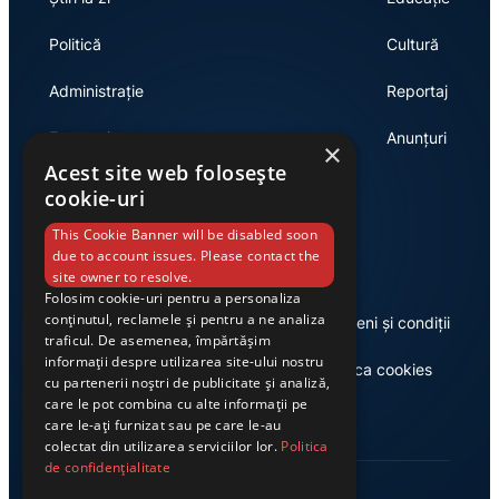
Politică
Cultură
Administrație
Reportaj
Economie
Anunțuri
×
Acest site web folosește
cookie-uri
Link-uri utile
This Cookie Banner will be disabled soon
due to account issues. Please contact the
site owner to resolve.
Folosim cookie-uri pentru a personaliza
conținutul, reclamele și pentru a ne analiza
Despre noi
Termeni și condiții
traficul. De asemenea, împărtășim
informații despre utilizarea site-ului nostru
Casa de editură Exclusiv
Politica cookies
cu partenerii noștri de publicitate și analiză,
care le pot combina cu alte informații pe
care le-ați furnizat sau pe care le-au
colectat din utilizarea serviciilor lor.
Politica
de confidențialitate