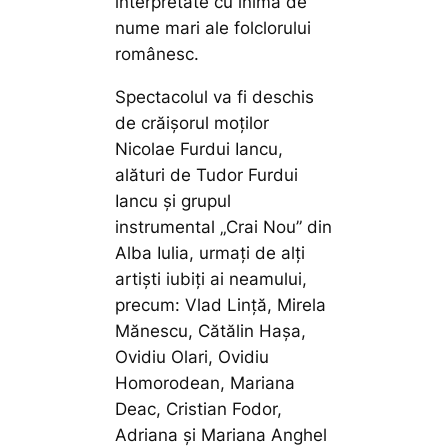
interpretate cu inima de
nume mari ale folclorului
românesc.
Spectacolul va fi deschis
de crăișorul moților
Nicolae Furdui Iancu,
alături de Tudor Furdui
Iancu și grupul
instrumental „Crai Nou” din
Alba Iulia, urmați de alți
artiști iubiți ai neamului,
precum: Vlad Lință, Mirela
Mănescu, Cătălin Hașa,
Ovidiu Olari, Ovidiu
Homorodean, Mariana
Deac, Cristian Fodor,
Adriana și Mariana Anghel