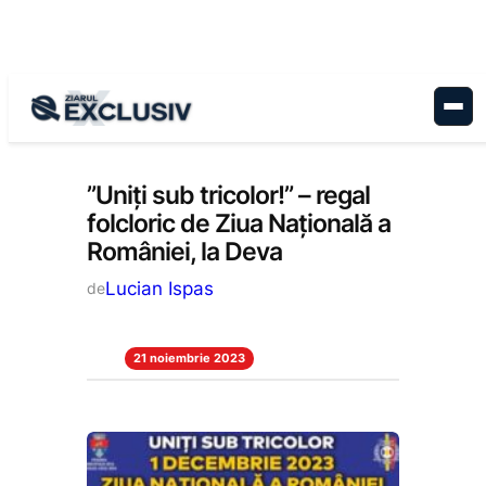
Sari
la
conținut
Stiri la zi
”Uniți sub tricolor!” – regal
folcloric de Ziua Națională a
României, la Deva
Lucian Ispas
de
21 noiembrie 2023