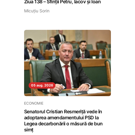
Ziua 138 – Sfinții Petru, Iacov și Ioan
Micuțiu Sorin
05 aug. 2026
ECONOMIE
Senatorul Cristian Resmeriță vede în
adoptarea amendamentului PSD la
Legea decarbonării o măsură de bun
simț