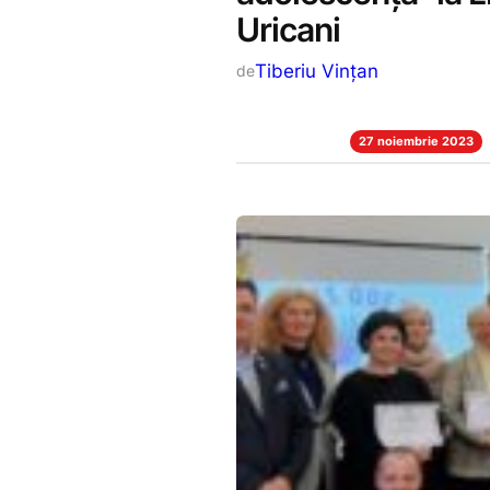
Uricani
Tiberiu Vințan
de
27 noiembrie 2023