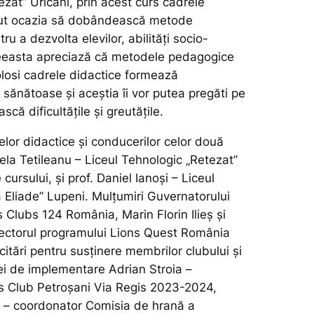
zat” Uricani, prin acest curs cadrele
vut ocazia să dobândească metode
u a dezvolta elevilor, abilităţi socio-
eeasta apreciază că metodele pedagogice
olosi cadrele didactice formează
ănătoase şi aceștia îi vor putea pregăti pe
că dificultățile și greutățile.
lor didactice și conducerilor celor două
aela Tetileanu – Liceul Tehnologic „Retezat”
cursului, și prof. Daniel Ianoși – Liceul
 Eliade” Lupeni. Mulțumiri Guvernatorului
ns Clubs 124 România, Marin Florin Ilieș și
irectorul programului Lions Quest România
itări pentru susținere membrilor clubului și
pei de implementare Adrian Stroia –
s Club Petroșani Via Regis 2023-2024,
 – coordonator Comisia de hrană a