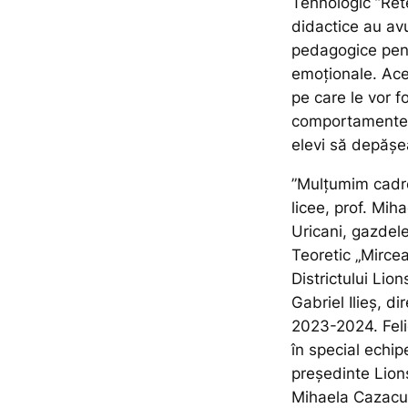
Tehnologic ”Rete
didactice au a
pedagogice pentr
emoţionale. Ac
pe care le vor f
comportamente s
elevi să depășeas
”Mulțumim cadre
licee, prof. Mih
Uricani, gazdele 
Teoretic „Mircea
Districtului Lio
Gabriel Ilieș, d
2023-2024. Felic
în special echi
președinte Lion
Mihaela Cazacu