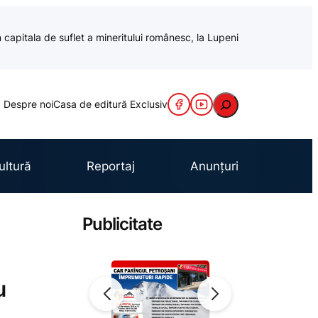
 capitala de suflet a mineritului românesc, la Lupeni
Caută
Despre noi
Casa de editură Exclusiv
ultură
Reportaj
Anunțuri
Publicitate
u