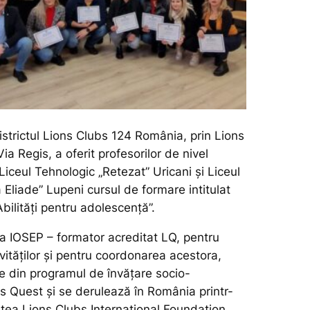
Districtul Lions Clubs 124 România, prin Lions
ia Regis, a oferit profesorilor de nivel
Liceul Tehnologic „Retezat” Uricani și Liceul
 Eliade” Lupeni cursul de formare intitulat
bilități pentru adolescență”.
na IOSEP – formator acreditat LQ, pentru
ivităţilor şi pentru coordonarea acestora,
te din programul de învăţare socio-
s Quest și se derulează în România printr-
rtea Lions Clubs International Foundation