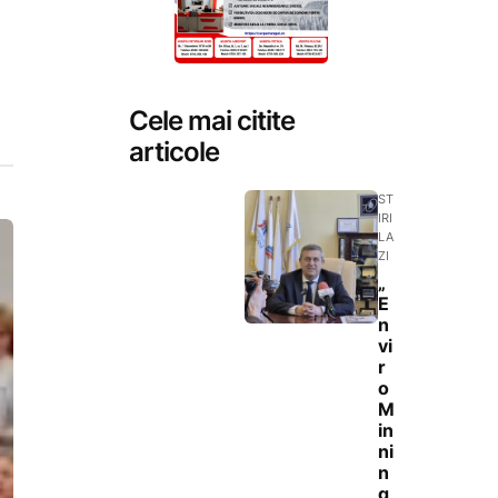
Cele mai citite
articole
ST
IRI
LA
ZI
„
E
n
vi
r
o
M
in
ni
n
g