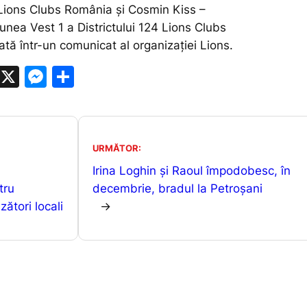
4 Lions Clubs România și Cosmin Kiss –
unea Vest 1 a Districtului 124 Lions Clubs
rată într-un comunicat al organizației Lions.
W
X
M
P
h
e
ar
at
s
ta
s
s
je
URMĂTOR:
A
e
a
Irina Loghin și Raoul împodobesc, în
p
n
z
tru
decembrie, bradul la Petroșani
p
g
ă
zători locali
→
er