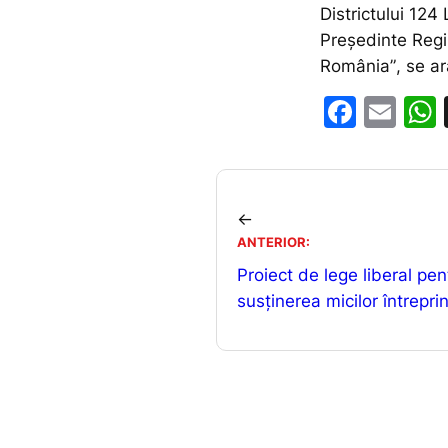
Districtului 12
Președinte Regi
România”
, se a
F
E
a
m
c
ai
e
l
←
b
ANTERIOR:
o
Proiect de lege liberal pen
o
susținerea micilor întreprin
k