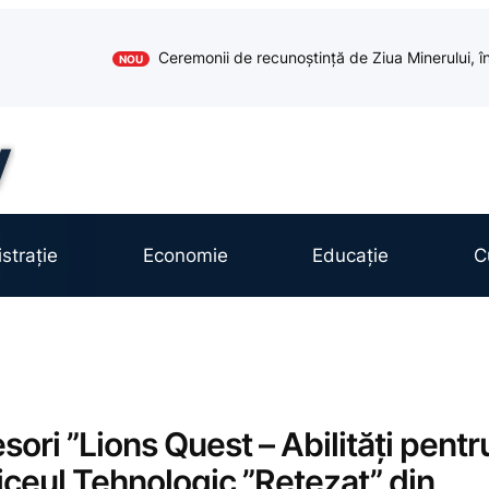
Ceremonii de recunoștință de Ziua Minerului, în
NOU
strație
Economie
Educație
C
sori ”Lions Quest – Abilități pentr
iceul Tehnologic ”Retezat” din