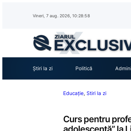
Sari
la
Vineri, 7 aug. 2026, 10:28:59
conținut
Știri la zi
Politică
Admini
Educație
, 
Stiri la zi
Curs pentru profe
adolescență” la L