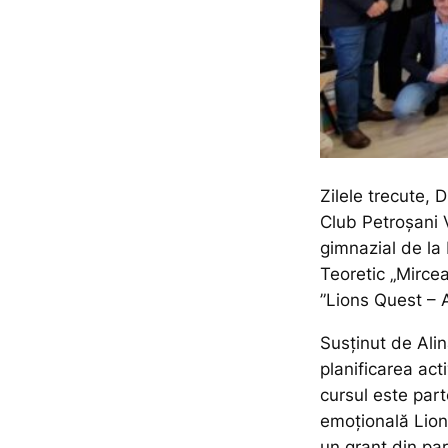
Zilele trecute, 
Club Petroșani V
gimnazial de la 
Teoretic „Mircea
”Lions Quest – A
Susținut de Ali
planificarea act
cursul este par
emoţională Lion
un grant din pa