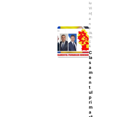
iu
Vi
nț
a
n
P
OL
ITI
C
Ă
C
la
s
a
m
e
n
t
ul
p
ri
m
a
ril