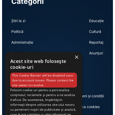
Categorii
Știri la zi
Educație
Politică
Cultură
Administrație
Reportaj
Economie
Anunțuri
×
Acest site web folosește
cookie-uri
Link-uri utile
This Cookie Banner will be disabled soon
due to account issues. Please contact the
site owner to resolve.
Folosim cookie-uri pentru a personaliza
conținutul, reclamele și pentru a ne analiza
Despre noi
Termeni și condiții
traficul. De asemenea, împărtășim
informații despre utilizarea site-ului nostru
Casa de editură Exclusiv
Politica cookies
cu partenerii noștri de publicitate și analiză,
care le pot combina cu alte informații pe