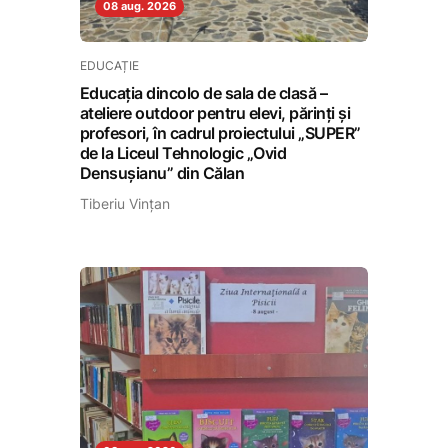
08 aug. 2026
EDUCAȚIE
Educația dincolo de sala de clasă –
ateliere outdoor pentru elevi, părinți și
profesori, în cadrul proiectului „SUPER”
de la Liceul Tehnologic „Ovid
Densușianu” din Călan
Tiberiu Vințan