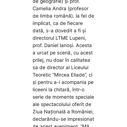
de geografie) și prof.
Camelia Andra (profesor
de limba română). la fel de
implicat, ca de fiecare
dată, s-a dovedit a fi și
directorul LTME Lupeni,
prof. Daniel Ianoși. Acesta
a urcat pe scenă, cu acest
prilej, nu doar în calitatea
sa de director al Liceului
Teoretic ”Mircea Eliade”, ci
și pentru a-i acompania pe
liceeni la chitară, într-o
serie de momente speciale
ale spectacolului oferit de
Ziua Națională a României,
declarându-se impresionat
de acest eveniment.
”Mă