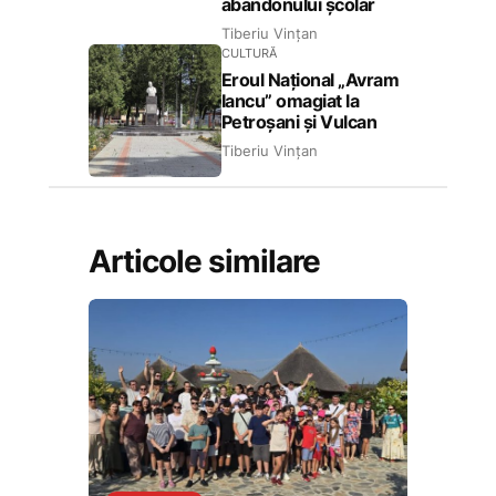
abandonului școlar
Tiberiu Vințan
CULTURĂ
Eroul Național „Avram
Iancu” omagiat la
Petroșani și Vulcan
Tiberiu Vințan
Articole similare