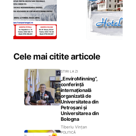
Cele mai citite articole
STIRI LA ZI
„EnviroMinning”,
conferință
internațională
organizată de
Universitatea din
Petroșani și
Universitarea din
Bologna
Tiberiu Vințan
POLITICĂ