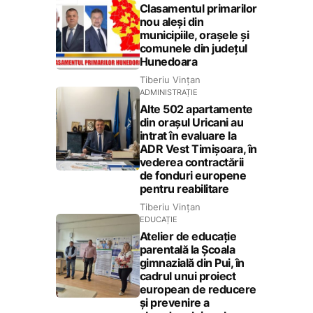
Clasamentul primarilor
nou aleși din
municipiile, orașele și
comunele din județul
Hunedoara
Tiberiu Vințan
ADMINISTRAȚIE
Alte 502 apartamente
din orașul Uricani au
intrat în evaluare la
ADR Vest Timișoara, în
vederea contractării
de fonduri europene
pentru reabilitare
Tiberiu Vințan
EDUCAȚIE
Atelier de educație
parentală la Școala
gimnazială din Pui, în
cadrul unui proiect
european de reducere
și prevenire a