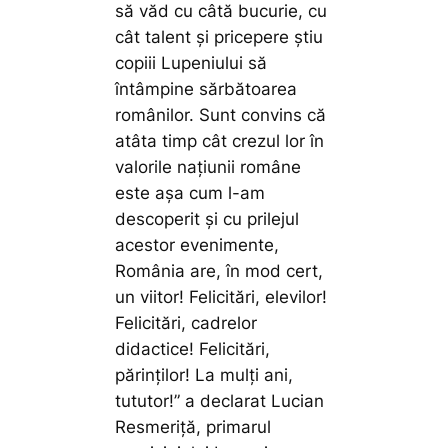
să văd cu câtă bucurie, cu
cât talent și pricepere știu
copiii Lupeniului să
întâmpine sărbătoarea
românilor.
Sunt convins că
atâta timp cât crezul lor în
valorile națiunii române
este așa cum l-am
descoperit și cu prilejul
acestor evenimente,
România are, în mod cert,
un viitor! Felicitări, elevilor!
Felicitări, cadrelor
didactice! Felicitări,
părinților! La mulți ani,
tututor!”
a declarat Lucian
Resmeriță, primarul