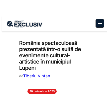
Sari
la
conținut
Educație
, 
Stiri la zi
România spectaculoasă
prezentată într-o suită de
evenimente cultural-
artistice în municipiul
Lupeni
Tiberiu Vințan
de
30 noiembrie 2023