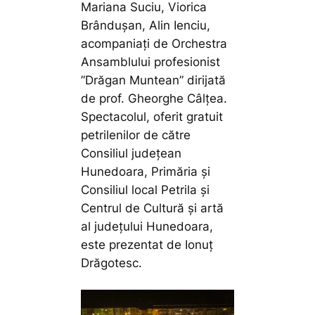
Mariana Suciu, Viorica
Brândușan, Alin Ienciu,
acompaniați de Orchestra
Ansamblului profesionist
”Drăgan Muntean” dirijată
de prof. Gheorghe Câlțea.
Spectacolul, oferit gratuit
petrilenilor de către
Consiliul județean
Hunedoara, Primăria și
Consiliul local Petrila și
Centrul de Cultură și artă
al județului Hunedoara,
este prezentat de Ionuț
Drăgotesc.