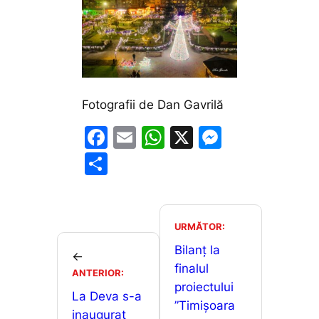
Fotografii de Dan Gavrilă
F
E
W
X
M
a
m
h
e
P
c
ai
at
s
ar
e
l
s
s
ta
b
A
e
je
URMĂTOR:
o
p
n
a
Bilanț la
←
o
p
g
finalul
z
ANTERIOR:
proiectului
k
er
ă
La Deva s-a
”Timișoara
inaugurat