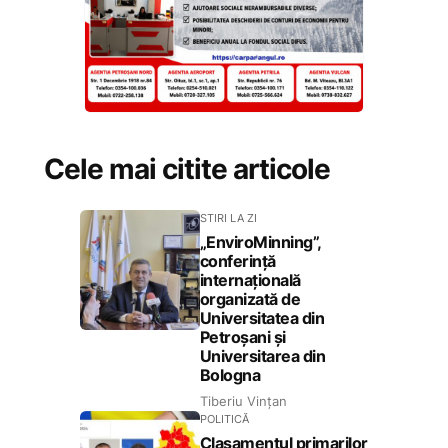
Cele mai citite articole
STIRI LA ZI
„EnviroMinning”,
conferință
internațională
organizată de
Universitatea din
Petroșani și
Universitarea din
Bologna
Tiberiu Vințan
POLITICĂ
Clasamentul primarilor