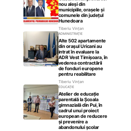
nou aleși din
municipiile, orașele și
comunele din județul
Hunedoara
Tiberiu Vințan
ADMINISTRAȚIE
Alte 502 apartamente
din orașul Uricani au
intrat în evaluare la
ADR Vest Timișoara, în
vederea contractării
de fonduri europene
pentru reabilitare
Tiberiu Vințan
EDUCAȚIE
Atelier de educație
parentală la Școala
gimnazială din Pui, în
cadrul unui proiect
european de reducere
și prevenire a
abandonului școlar