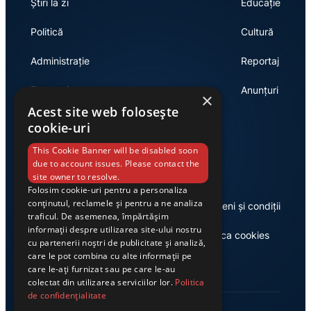
Știri la zi
Educație
Politică
Cultură
Administrație
Reportaj
Economie
Anunțuri
×
Acest site web folosește
cookie-uri
Link-uri utile
This Cookie Banner will be disabled soon
due to account issues. Please contact the
site owner to resolve.
Folosim cookie-uri pentru a personaliza
conținutul, reclamele și pentru a ne analiza
Despre noi
Termeni și condiții
traficul. De asemenea, împărtășim
informații despre utilizarea site-ului nostru
Casa de editură Exclusiv
Politica cookies
cu partenerii noștri de publicitate și analiză,
care le pot combina cu alte informații pe
care le-ați furnizat sau pe care le-au
colectat din utilizarea serviciilor lor.
Politica
de confidențialitate