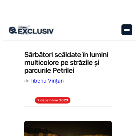
Sari
la
conținut
Administrație
, 
Stiri la zi
Sărbători scăldate în lumini
multicolore pe străzile și
parcurile Petrilei
Tiberiu Vințan
de
7 decembrie 2023