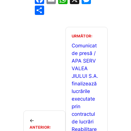
a
m
h
e
P
c
ai
at
s
ar
e
l
s
s
ta
b
A
e
je
URMĂTOR:
o
p
n
a
Comunicat
o
p
g
de presă /
z
APA SERV
k
er
ă
VALEA
JIULUI S.A.
finalizează
lucrările
executate
prin
contractul
←
de lucrări
ANTERIOR:
Reabilitare