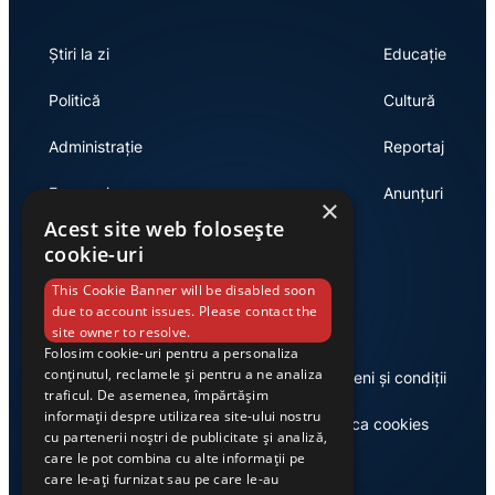
Știri la zi
Educație
Politică
Cultură
Administrație
Reportaj
Economie
Anunțuri
×
Acest site web folosește
cookie-uri
Link-uri utile
This Cookie Banner will be disabled soon
due to account issues. Please contact the
site owner to resolve.
Folosim cookie-uri pentru a personaliza
conținutul, reclamele și pentru a ne analiza
Despre noi
Termeni și condiții
traficul. De asemenea, împărtășim
informații despre utilizarea site-ului nostru
Casa de editură Exclusiv
Politica cookies
cu partenerii noștri de publicitate și analiză,
care le pot combina cu alte informații pe
care le-ați furnizat sau pe care le-au