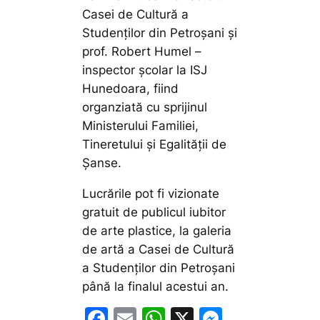
Casei de Cultură a
Studenților din Petroșani și
prof. Robert Humel –
inspector școlar la ISJ
Hunedoara, fiind
organziată cu sprijinul
Ministerului Familiei,
Tineretului și Egalității de
Șanse.
Lucrările pot fi vizionate
gratuit de publicul iubitor
de arte plastice, la galeria
de artă a Casei de Cultură
a Studenților din Petroșani
până la finalul acestui an.
F
E
W
X
M