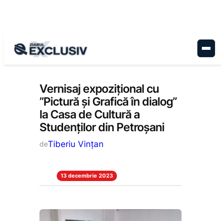
Sari
la
conținut
Cultură
, 
Stiri la zi
Vernisaj expozițional cu
”Pictură și Grafică în dialog”
la Casa de Cultură a
Studenților din Petroșani
Tiberiu Vințan
de
13 decembrie 2023