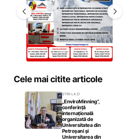
Cele mai citite articole
STIRI LA ZI
„EnviroMinning”,
conferință
internațională
organizată de
Universitatea din
Petroșani și
Universitarea din