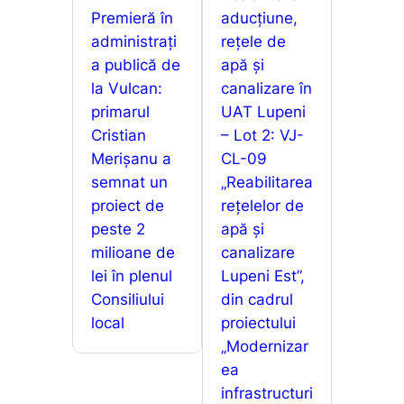
Premieră în
aducțiune,
administrați
rețele de
a publică de
apă și
la Vulcan:
canalizare în
primarul
UAT Lupeni
Cristian
– Lot 2: VJ-
Merișanu a
CL-09
semnat un
„Reabilitarea
proiect de
rețelelor de
peste 2
apă și
milioane de
canalizare
lei în plenul
Lupeni Est”,
Consiliului
din cadrul
local
proiectului
„Modernizar
ea
infrastructuri