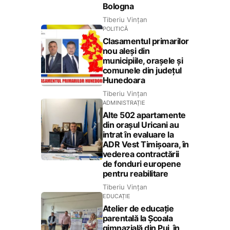
Bologna
Tiberiu Vințan
POLITICĂ
Clasamentul primarilor
nou aleși din
municipiile, orașele și
comunele din județul
Hunedoara
Tiberiu Vințan
ADMINISTRAȚIE
Alte 502 apartamente
din orașul Uricani au
intrat în evaluare la
ADR Vest Timișoara, în
vederea contractării
de fonduri europene
pentru reabilitare
Tiberiu Vințan
EDUCAȚIE
Atelier de educație
parentală la Școala
gimnazială din Pui, în