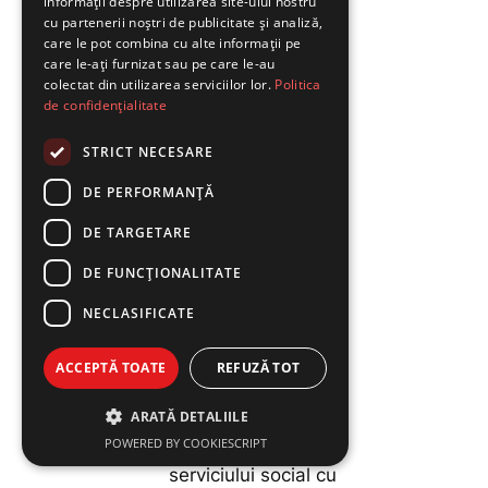
informații despre utilizarea site-ului nostru
serviciului social cu
cu partenerii noștri de publicitate și analiză,
cazare Centrul de
care le pot combina cu alte informații pe
care le-ați furnizat sau pe care le-au
îngrijire și asistență
colectat din utilizarea serviciilor lor.
Politica
pentru persoane
de confidențialitate
adulte cu dizabilități
STRICT NECESARE
Brănișca;
DE PERFORMANȚĂ
Inițiator: Președintele
Consiliului Județean
DE TARGETARE
Hunedoara, Laurențiu
DE FUNCŢIONALITATE
Nistor
NECLASIFICATE
Proiect de hotărâre
privind aprobarea
ACCEPTĂ TOATE
REFUZĂ TOT
Regulamentului de
ARATĂ DETALIILE
organizare și
POWERED BY COOKIESCRIPT
funcționare a
serviciului social cu