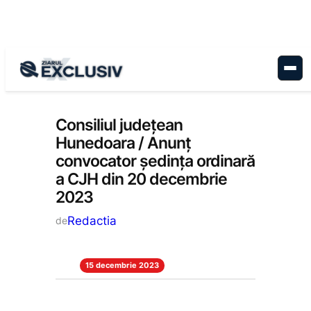
Sari
la
conținut
Anunțuri
, 
Stiri la zi
Consiliul județean
Hunedoara / Anunț
convocator ședința ordinară
a CJH din 20 decembrie
2023
Redactia
de
15 decembrie 2023