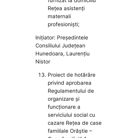
furnizat la domiciliu
Rețea asistenți
maternali
profesioniști;
Inițiator: Președintele
Consiliului Județean
Hunedoara, Laurențiu
Nistor
Proiect de hotărâre
privind aprobarea
Regulamentului de
organizare și
funcționare a
serviciului social cu
cazare Rețea de case
familiale Orăștie –