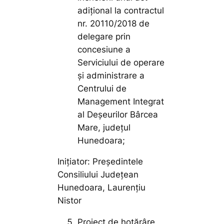
adițional la contractul
nr. 20110/2018 de
delegare prin
concesiune a
Serviciului de operare
și administrare a
Centrului de
Management Integrat
al Deșeurilor Bârcea
Mare, județul
Hunedoara;
Inițiator: Președintele
Consiliului Județean
Hunedoara, Laurențiu
Nistor
Proiect de hotărâre