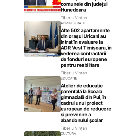
comunele din județul
Hunedoara
Tiberiu Vințan
ADMINISTRAȚIE
Alte 502 apartamente
din orașul Uricani au
intrat în evaluare la
ADR Vest Timișoara, în
vederea contractării
de fonduri europene
pentru reabilitare
Tiberiu Vințan
EDUCAȚIE
Atelier de educație
parentală la Școala
gimnazială din Pui, în
cadrul unui proiect
european de reducere
și prevenire a
abandonului școlar
Tiberiu Vințan
CULTURĂ