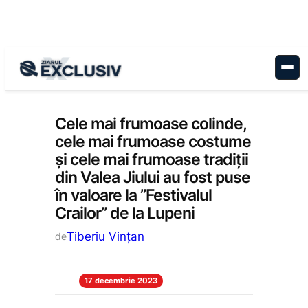
Sari
la
conținut
Stiri la zi
Cele mai frumoase colinde,
cele mai frumoase costume
și cele mai frumoase tradiții
din Valea Jiului au fost puse
în valoare la ”Festivalul
Crailor” de la Lupeni
Tiberiu Vințan
de
17 decembrie 2023