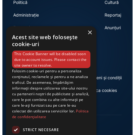
Politică
Cultură
Administrație
Reportaj
Economie
Anunțuri
×
Acest site web folosește
cookie-uri
Link-uri utile
This Cookie Banner will be disabled soon
due to account issues. Please contact the
site owner to resolve.
Folosim cookie-uri pentru a personaliza
conținutul, reclamele și pentru a ne analiza
Despre noi
Termeni și condiții
traficul. De asemenea, împărtășim
informații despre utilizarea site-ului nostru
Casa de editură Exclusiv
Politica cookies
cu partenerii noștri de publicitate și analiză,
care le pot combina cu alte informații pe
care le-ați furnizat sau pe care le-au
colectat din utilizarea serviciilor lor.
Politica
de confidențialitate
STRICT NECESARE