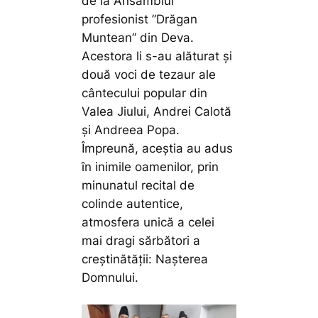
de la Ansamblul
profesionist ”Drăgan
Muntean” din Deva.
Acestora li s-au alăturat și
două voci de tezaur ale
cântecului popular din
Valea Jiului, Andrei Calotă
și Andreea Popa.
Împreună, aceștia au adus
în inimile oamenilor, prin
minunatul recital de
colinde autentice,
atmosfera unică a celei
mai dragi sărbători a
creștinătății: Nașterea
Domnului.