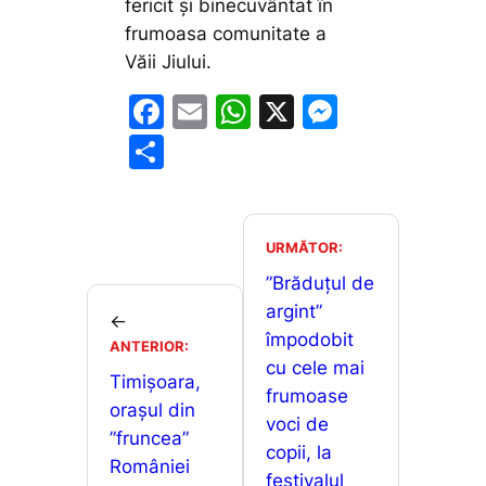
fericit și binecuvântat în
frumoasa comunitate a
Văii Jiului.
F
E
W
X
M
a
m
h
e
P
c
ai
at
s
ar
e
l
s
s
ta
b
A
e
je
URMĂTOR:
o
p
n
a
”Brăduțul de
o
p
g
argint”
z
←
împodobit
k
er
ANTERIOR:
ă
cu cele mai
Timișoara,
frumoase
orașul din
voci de
”fruncea”
copii, la
României
festivalul