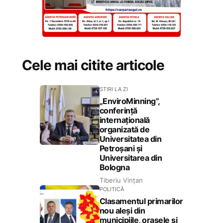
Cele mai citite articole
STIRI LA ZI
„EnviroMinning”,
conferință
internațională
organizată de
Universitatea din
Petroșani și
Universitarea din
Bologna
Tiberiu Vințan
POLITICĂ
Clasamentul primarilor
nou aleși din
municipiile, orașele și