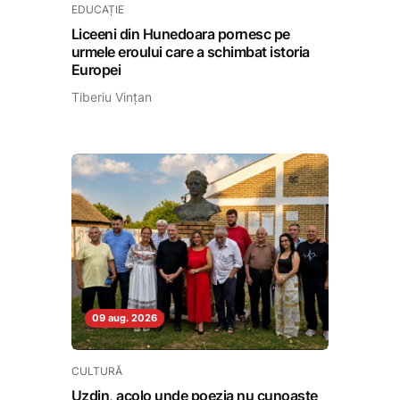
EDUCAȚIE
Liceeni din Hunedoara pornesc pe
urmele eroului care a schimbat istoria
Europei
Tiberiu Vințan
09 aug. 2026
CULTURĂ
Uzdin, acolo unde poezia nu cunoaște