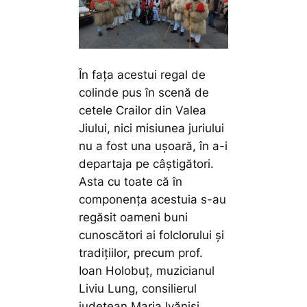
În fața acestui regal de
colinde pus în scenă de
cetele Crailor din Valea
Jiului, nici misiunea juriului
nu a fost una ușoară, în a-i
departaja pe câștigători.
Asta cu toate că în
componența acestuia s-au
regăsit oameni buni
cunoscători ai folclorului și
tradițiilor, precum prof.
Ioan Holobuț, muzicianul
Liviu Lung, consilierul
județean Maria Ivăniși,