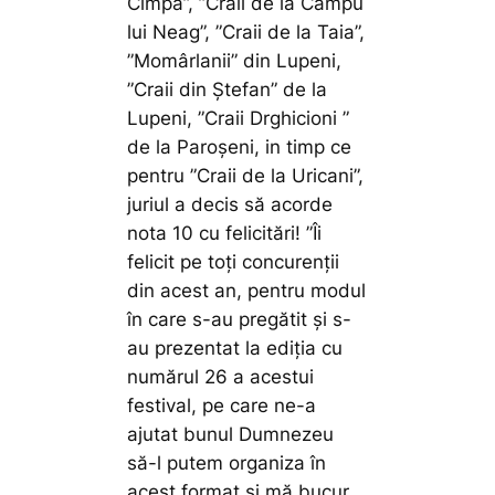
Cimpa”, ”Craii de la Câmpu
lui Neag”, ”Craii de la Taia”,
”Momârlanii” din Lupeni,
”Craii din Ștefan” de la
Lupeni, ”Craii Drghicioni ”
de la Paroșeni, in timp ce
pentru ”Craii de la Uricani”,
juriul a decis să acorde
nota 10 cu felicitări!
”Îi
felicit pe toți concurenții
din acest an, pentru modul
în care s-au pregătit și s-
au prezentat la ediția cu
numărul 26 a acestui
festival, pe care ne-a
ajutat bunul Dumnezeu
să-l putem organiza în
acest format și mă bucur