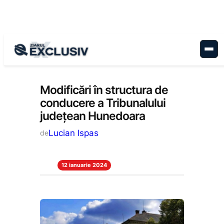
Sari
la
conținut
Stiri la zi
Modificări în structura de
conducere a Tribunalului
județean Hunedoara
Lucian Ispas
de
12 ianuarie 2024