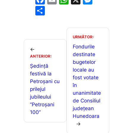
a
m
h
e
P
c
ai
at
s
ar
e
l
s
s
ta
b
A
e
je
URMĂTOR:
o
p
n
a
Fondurile
←
o
p
g
destinate
z
ANTERIOR:
bugetelor
k
er
ă
Ședință
locale au
festivă la
fost votate
Petroșani cu
în
prilejul
unanimitate
jubileului
de Consiliul
”Petroșani
județean
100”
Hunedoara
→