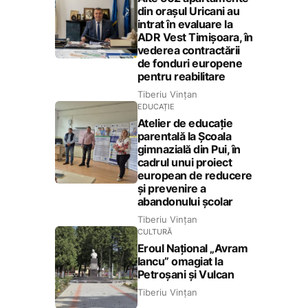
din orașul Uricani au
intrat în evaluare la
ADR Vest Timișoara, în
vederea contractării
de fonduri europene
pentru reabilitare
Tiberiu Vințan
EDUCAȚIE
Atelier de educație
parentală la Școala
gimnazială din Pui, în
cadrul unui proiect
european de reducere
și prevenire a
abandonului școlar
Tiberiu Vințan
CULTURĂ
Eroul Național „Avram
Iancu” omagiat la
Petroșani și Vulcan
Tiberiu Vințan