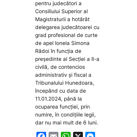
pentru judecători a
Consiliului Superior al
Magistraturii a hotărât
delegarea judecătoarei cu
grad profesional de curte
de apel Ionela Simona
Rădoi în funcția de
președinte al Secției a II-a
civilă, de contencios
administrativ și fiscal a
Tribunalului Hunedoara,
începând cu data de
11.01.2024, până la
ocuparea funcţiei, prin
numire, în condiţiile legii,
dar nu mai mult de 6 luni.
F
E
W
X
M