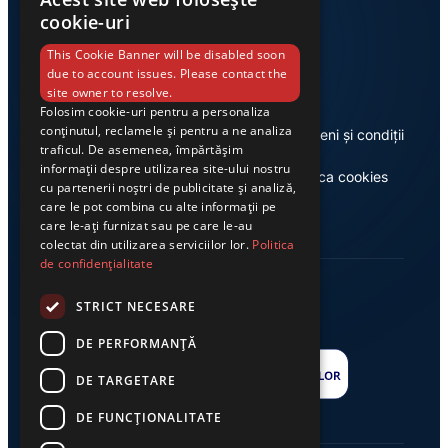
cookie-uri
Link-uri utile
This Cookie Banner will be disabled soon
due to account issues. Please contact the
site owner to resolve.
Folosim cookie-uri pentru a personaliza
conținutul, reclamele și pentru a ne analiza
Despre noi
Termeni și condiții
traficul. De asemenea, împărtășim
informații despre utilizarea site-ului nostru
Casa de editură Exclusiv
Politica cookies
cu partenerii noștri de publicitate și analiză,
care le pot combina cu alte informații pe
care le-ați furnizat sau pe care le-au
colectat din utilizarea serviciilor lor.
Politica
de confidențialitate
STRICT NECESARE
DE PERFORMANȚĂ
DE TARGETARE
DE FUNCŢIONALITATE