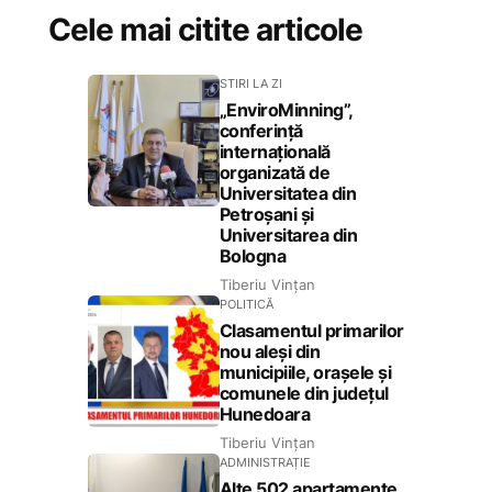
Cele mai citite articole
STIRI LA ZI
„EnviroMinning”,
conferință
internațională
organizată de
Universitatea din
Petroșani și
Universitarea din
Bologna
Tiberiu Vințan
POLITICĂ
Clasamentul primarilor
nou aleși din
municipiile, orașele și
comunele din județul
Hunedoara
Tiberiu Vințan
ADMINISTRAȚIE
Alte 502 apartamente