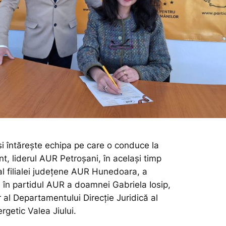
și întărește echipa pe care o conduce la
t, liderul AUR Petroșani, în același timp
al filialei județene AUR Hunedoara, a
a în partidul AUR a doamnei Gabriela Iosip,
r al Departamentului Direcție Juridică al
getic Valea Jiului.