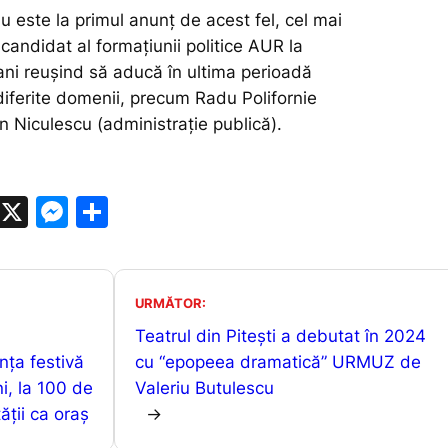
u este la primul anunț de acest fel, cel mai
l candidat al formațiunii politice AUR la
ani reușind să aducă în ultima perioadă
 diferite domenii, precum Radu Polifornie
in Niculescu (administrație publică).
W
X
M
P
h
e
ar
at
s
ta
s
s
je
URMĂTOR:
A
e
a
Teatrul din Piteşti a debutat în 2024
nța festivă
p
n
z
cu “epopeea dramatică” URMUZ de
ni, la 100 de
Valeriu Butulescu
p
g
ă
ății ca oraș
→
er