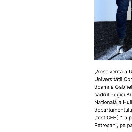
„Absolventă a Un
Universității Co
doamna Gabriela 
cadrul Regiei A
Națională a Huil
departamentului 
(fost CEH) ”,
a p
Petroșani, pe p