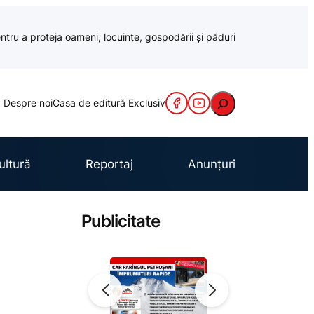
ntru a proteja oameni, locuințe, gospodării și păduri
Caută
Despre noi
Casa de editură Exclusiv
ultură
Reportaj
Anunțuri
Publicitate