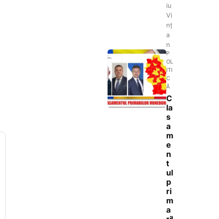
iu
Vi
nț
a
n
P
OL
ITI
C
Ă
C
la
s
a
m
e
n
t
ul
p
ri
m
a
ril