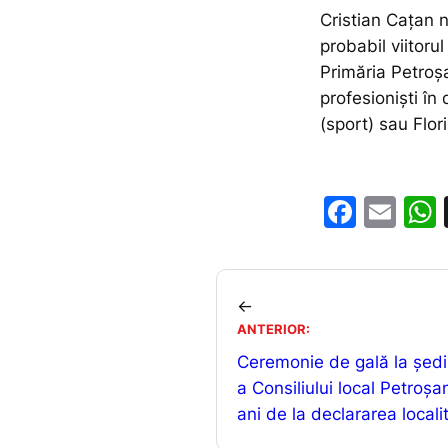
Cristian Cațan n
probabil viitoru
Primăria Petroș
profesioniști în
(sport) sau Flor
F
E
a
m
c
ai
e
l
←
b
ANTERIOR:
Ceremonie de gală la ședi
o
a Consiliului local Petroșa
o
ani de la declararea localit
k