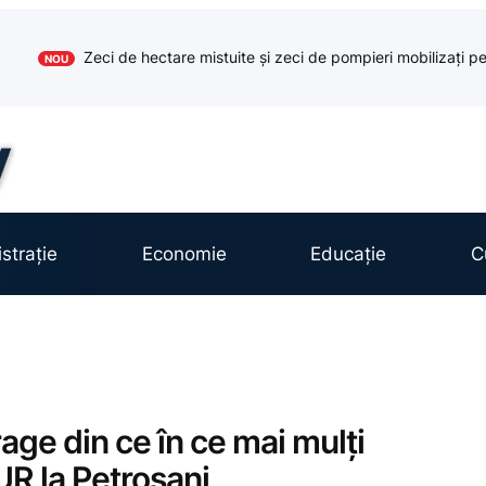
Zeci de hectare mistuite și zeci de pompieri mobilizați pe
NOU
strație
Economie
Educație
C
rage din ce în ce mai mulți
UR la Petroșani