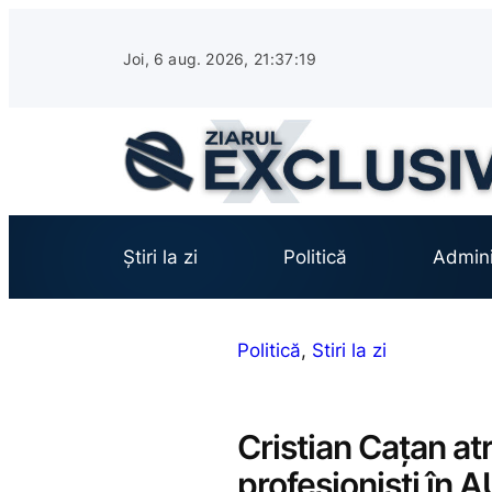
Sari
la
Joi, 6 aug. 2026, 21:37:20
conținut
Știri la zi
Politică
Admini
Politică
, 
Stiri la zi
Cristian Cațan at
profesioniști în A