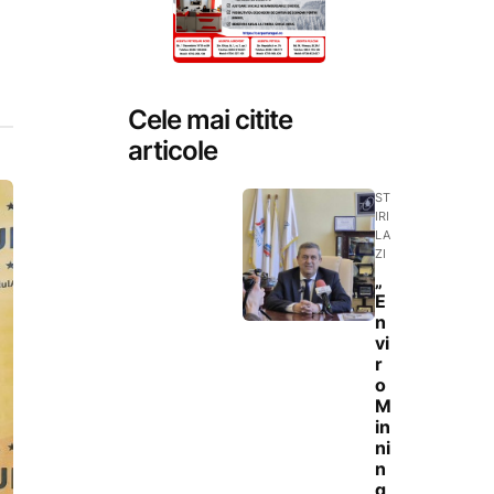
Cele mai citite
articole
ST
IRI
LA
ZI
„
E
n
vi
r
o
M
in
ni
n
g