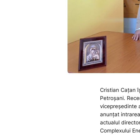
Cristian Cațan î
Petroșani. Recen
vicepreședinte 
anunțat intrare
actualul directo
Complexului Ener