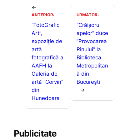
b
A
e
je
←
o
p
n
ANTERIOR:
URMĂTOR:
a
o
p
g
”FotoGrafic
”Crăișorul
z
Art”,
apelor” duce
k
er
ă
expoziție de
”Provocarea
artă
Rinului” la
fotografică a
Biblioteca
AAFH la
Metropolitan
Galeria de
ă din
artă ”Corvin”
București
din
→
Hunedoara
Publicitate