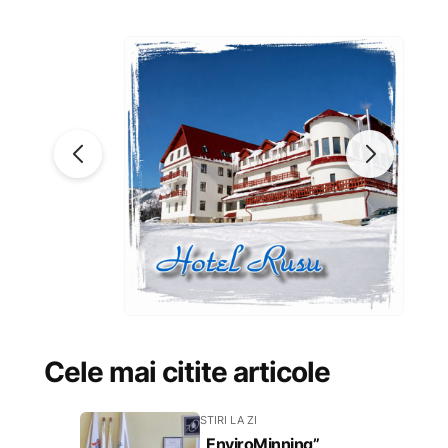
Cele mai citite articole
STIRI LA ZI
„EnviroMinning”,