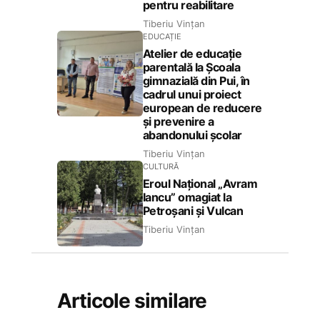
pentru reabilitare
Tiberiu Vințan
EDUCAȚIE
Atelier de educație
parentală la Școala
gimnazială din Pui, în
cadrul unui proiect
european de reducere
și prevenire a
abandonului școlar
Tiberiu Vințan
CULTURĂ
Eroul Național „Avram
Iancu” omagiat la
Petroșani și Vulcan
Tiberiu Vințan
Articole similare