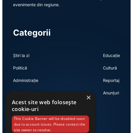
evenimente din regiune.
Categorii
Știri la zi
Educație
Politică
Cultură
Administrație
Reportaj
Economie
Anunțuri
×
Acest site web folosește
cookie-uri
Link-uri utile
This Cookie Banner will be disabled soon
due to account issues. Please contact the
site owner to resolve.