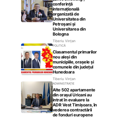
conferință
internațională
organizată de
Universitatea din
Petroșani și
Universitarea din
Bologna
Tiberiu Vințan
POLITICĂ
Clasamentul primarilor
nou aleși din
municipiile, orașele și
comunele din județul
Hunedoara
Tiberiu Vințan
ADMINISTRAȚIE
Alte 502 apartamente
din orașul Uricani au
intrat în evaluare la
ADR Vest Timișoara, în
vederea contractării
de fonduri europene