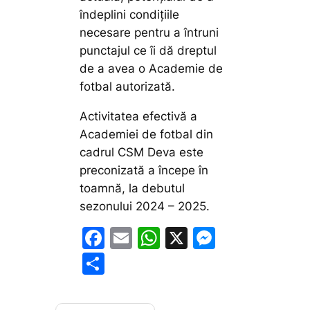
îndeplini condițiile
necesare pentru a întruni
punctajul ce îi dă dreptul
de a avea o Academie de
fotbal autorizată.
Activitatea efectivă a
Academiei de fotbal din
cadrul CSM Deva este
preconizată a începe în
toamnă, la debutul
sezonului 2024 – 2025.
F
E
W
X
M
a
m
h
e
P
c
ai
at
s
ar
e
l
s
s
ta