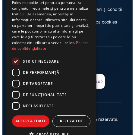
Folosim cookie-uri pentru a personaliza
conținutul, reclamele și pentru a ne analiza
Despre noi
Termeni și condiții
traficul. De asemenea, împărtășim
informații despre utilizarea site-ului nostru
Casa de editură Exclusiv
Politica cookies
cu partenerii noștri de publicitate și analiză,
care le pot combina cu alte informații pe
care le-ați furnizat sau pe care le-au
colectat din utilizarea serviciilor lor.
Politica
de confidențialitate
STRICT NECESARE
DE PERFORMANȚĂ
DE TARGETARE
DE FUNCŢIONALITATE
NECLASIFICATE
© 2026 Ziarul Exclusiv – Toate drepturile rezervate.
ACCEPTĂ TOATE
REFUZĂ TOT
Powered by {
AW
}
ARATĂ DETALIILE