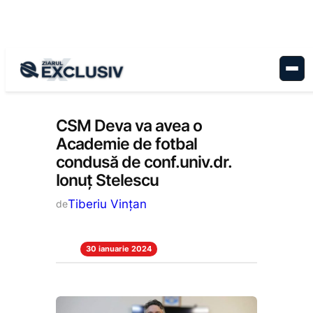
Sari
la
conținut
Stiri la zi
CSM Deva va avea o
Academie de fotbal
condusă de conf.univ.dr.
Ionuț Stelescu
Tiberiu Vințan
de
30 ianuarie 2024