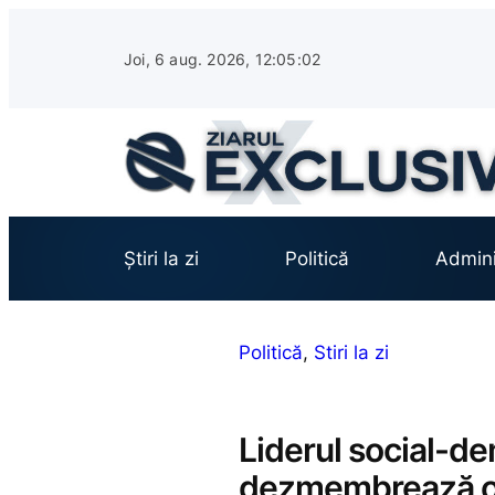
Sari
la
Joi, 6 aug. 2026, 12:05:03
conținut
Știri la zi
Politică
Admini
Politică
, 
Stiri la zi
Liderul social-d
dezmembrează org