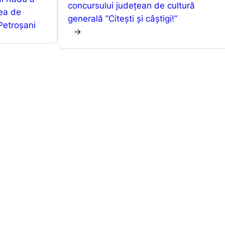
concursului județean de cultură
p
g
ă
tea de
generală ”Citești și câștigi!”
 Petroșani
er
→