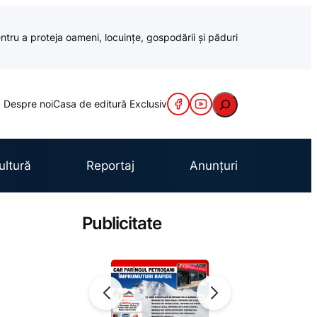
ntru a proteja oameni, locuințe, gospodării și păduri
Caută
Despre noi
Casa de editură Exclusiv
ultură
Reportaj
Anunțuri
Publicitate