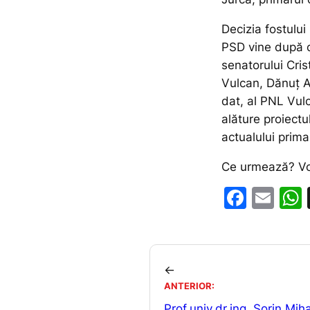
Decizia fostului
PSD vine după c
senatorului Cris
Vulcan, Dănuț A
dat, al PNL Vul
alăture proiectul
actualului prima
Ce urmează? V
F
E
a
m
c
ai
e
l
←
b
ANTERIOR:
o
Prof.univ.dr.ing, Sorin Mih