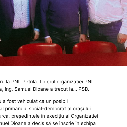
ru la PNL Petrila. Liderul organizației PNL
la, ing. Samuel Dioane a trecut la… PSD.
a fost vehiculat ca un posibil
l primarului social-democrat al orașului
urca, președintele în execițiu al Organizației
muel Dioane a decis să se înscrie în echipa