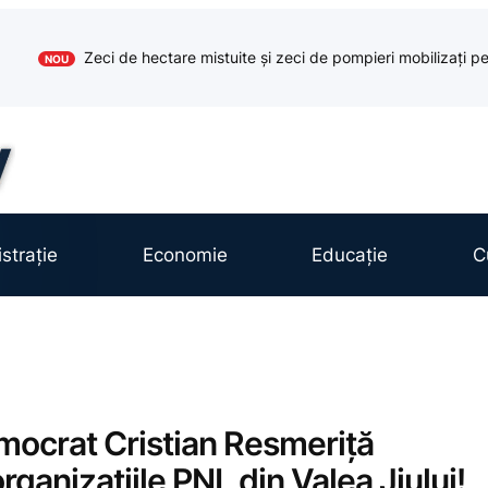
Zeci de hectare mistuite și zeci de pompieri mobilizați pe
NOU
strație
Economie
Educație
C
emocrat Cristian Resmeriță
anizațiile PNL din Valea Jiului!