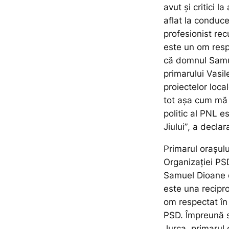
avut și critici 
aflat la conduc
profesionist rec
este un om resp
că domnul Samue
primarului Vasile
proiectelor loca
tot așa cum mă 
politic al PNL es
Jiului”
, a declar
Primarul orașului
Organizației PSD
Samuel Dioane d
este una recipr
om respectat în 
PSD. Împreună s
Jurca, primarul o