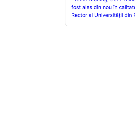
o
fost ales din nou în calita
Rector al Universității din
k