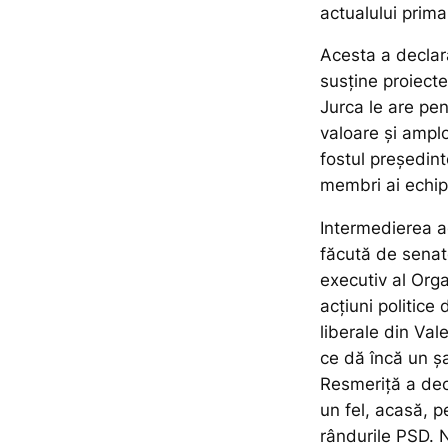
actualului prima
Acesta a declara
susține proiecte
Jurca le are pen
valoare și ampl
fostul președinte
membri ai echipe
Intermedierea ac
făcută de senat
executiv al Org
acțiuni politic
liberale din Val
ce dă încă un șa
Resmeriță a dec
un fel, acasă, 
rândurile PSD. 