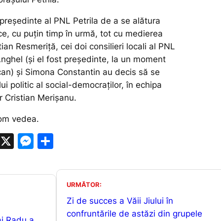
 președinte al PNL Petrila de a se alătura
e, cu puțin timp în urmă, tot cu medierea
tian Resmeriță, cei doi consilieri locali al PNL
nghel (și el fost președinte, la un moment
can) și Simona Constantin au decis să se
ui politic al social-democraților, în echipa
r Cristian Merișanu.
om vedea.
W
X
M
P
h
e
ar
at
s
ta
s
s
je
URMĂTOR:
A
e
a
Zi de succes a Văii Jiului în
confruntările de astăzi din grupele
p
n
z
ai Radu a