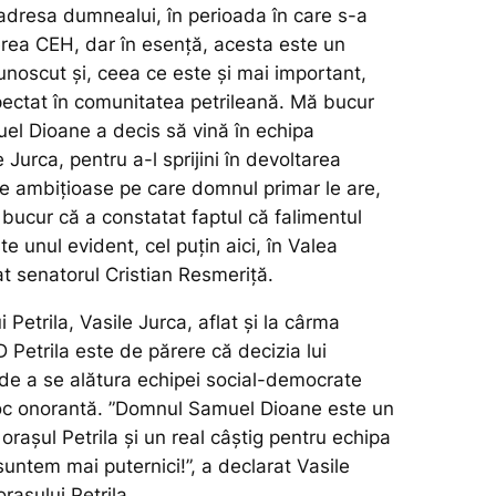
la adresa dumnealui, în perioada în care s-a
erea CEH, dar în esență, acesta este un
unoscut și, ceea ce este și mai important,
ectat în comunitatea petrileană. Mă bucur
l Dioane a decis să vină în echipa
 Jurca, pentru a-l sprijini în devoltarea
le ambițioase pe care domnul primar le are,
bucur că a constatat faptul că falimentul
te unul evident, cel puțin aici, în Valea
at senatorul Cristian Resmeriță.
 Petrila, Vasile Jurca, aflat și la cârma
 Petrila este de părere că decizia lui
e a se alătura echipei social-democrate
oc onorantă.
”Domnul Samuel Dioane este un
orașul Petrila și un real câștig pentru echipa
untem mai puternici!”,
a declarat Vasile
rașului Petrila.