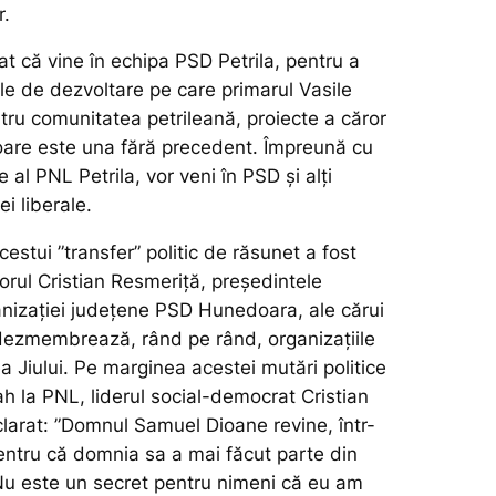
r.
t că vine în echipa PSD Petrila, pentru a
le de dezvoltare pe care primarul Vasile
tru comunitatea petrileană, proiecte a căror
oare este una fără precedent. Împreună cu
 al PNL Petrila, vor veni în PSD și alți
i liberale.
estui ”transfer” politic de răsunet a fost
orul Cristian Resmeriță, președintele
anizației județene PSD Hunedoara, ale cărui
e dezmembrează, rând pe rând, organizațiile
ea Jiului. Pe marginea acestei mutări politice
h la PNL, liderul social-democrat Cristian
larat:
”Domnul Samuel Dioane revine, într-
pentru că domnia sa a mai făcut parte din
Nu este un secret pentru nimeni că eu am