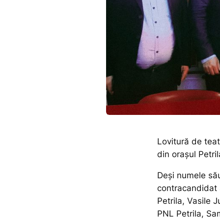
Lovitură de teat
din orașul Petri
Deși numele său 
contracandidat a
Petrila, Vasile J
PNL Petrila, Sa