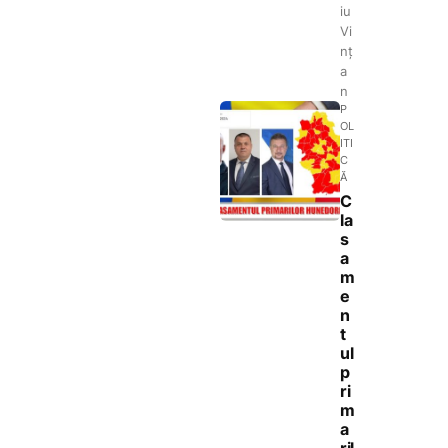
iu
Vi
nț
a
n
P
OL
ITI
C
Ă
C
la
s
a
m
e
n
t
ul
p
ri
m
a
ril