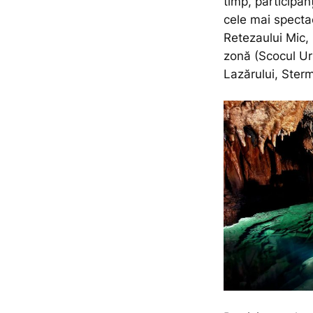
timp, participan
cele mai specta
Retezaului Mic, 
zonă (Scocul Ur
Lazărului, Sterm