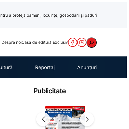
ntru a proteja oameni, locuințe, gospodării și păduri
Caută
Despre noi
Casa de editură Exclusiv
ultură
Reportaj
Anunțuri
Publicitate