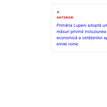
c
ai
e
l
←
ANTERIOR:
b
Primăria Lupeni adoptă un
o
măsuri privind incluziunea
o
economică a cetăţenilor a
k
etniei rome