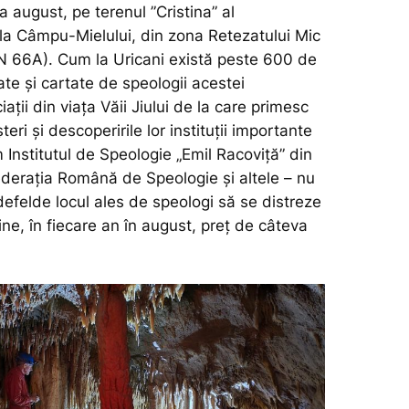
na august, pe terenul ”Cristina” al
la Câmpu-Mielului, din zona Retezatului Mic
 66A). Cum la Uricani există peste 600 de
cate și cartate de speologii acestei
ații din viața Văii Jiului de la care primesc
eri și descoperirile lor instituții importante
 Institutul de Speologie „Emil Racoviță” din
derația Română de Speologie și altele – nu
efelde locul ales de speologi să se distreze
ine, în fiecare an în august, preț de câteva