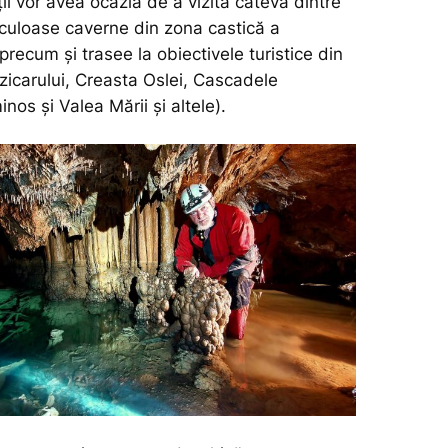
ții vor avea ocazia de a vizita câteva dintre
culoase caverne din zona castică a
precum și trasee la obiectivele turistice din
zicarului, Creasta Oslei, Cascadele
inos și Valea Mării și altele).