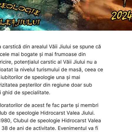
carstică din arealul Văii Jiului se spune că
 cele mai bogate și mai frumoase din
cire, potențialul carstic al Văii Jiului nu a
loatat la nivelul turismului de masă, ceea ce
iubitorilor de speologie una și mai
izitatea peșterilor din regiune doar sub
 ghid de specialitate.
loratorilor de acest fe fac parte și membri
lub de speologie Hidrocarst Valea Jiului.
l 1980, Clubul de speologie Hidrocarst Valea
e 38 de ani de activitate. Evenimentul va fi