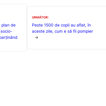
at
s
ta
s
s
je
URMĂTOR:
A
e
a
 plan de
Peste 1500 de copii au aflat, în
p
n
z
 socio-
aceste zile, cum e să fii pompier
p
g
ă
parţinând
→
er