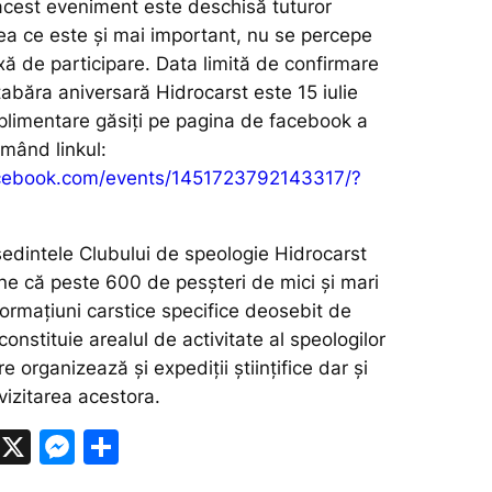
 acest eveniment este deschisă tuturor
ceea ce este și mai important, nu se percepe
axă de participare. Data limită de confirmare
a tabăra aniversară Hidrocarst este 15 iulie
uplimentare găsiți pe pagina de facebook a
rmând linkul:
cebook.com/events/1451723792143317/?
ședintele Clubului de speologie Hidrocarst
une că peste 600 de pesșteri de mici și mari
ormațiuni carstice specifice deosebit de
onstituie arealul de activitate al speologilor
e organizează și expediții științifice dar și
 vizitarea acestora.
W
X
M
P
h
e
ar