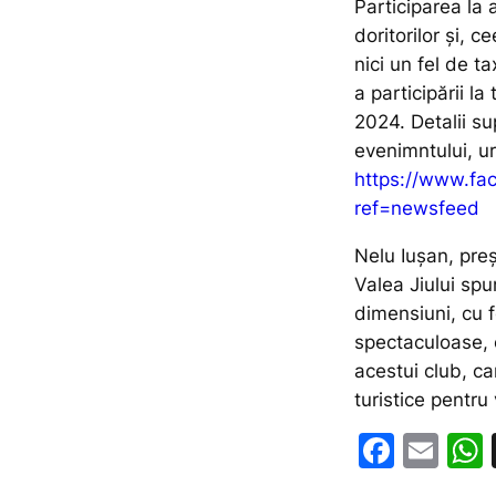
Participarea la
doritorilor și, 
nici un fel de t
a participării l
2024. Detalii s
evenimntului, u
https://www.fa
ref=newsfeed
Nelu Iușan, pre
Valea Jiului sp
dimensiuni, cu f
spectaculoase, c
acestui club, car
turistice pentru
F
E
a
m