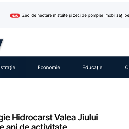
Zeci de hectare mistuite și zeci de pompieri mobilizați pe
NOU
strație
Economie
Educație
C
ie Hidrocarst Valea Jiului
 ani de activitate