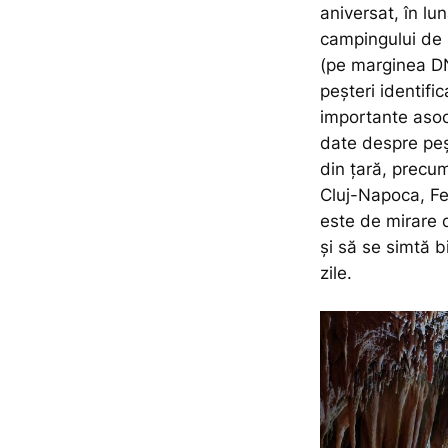
aniversat, în lu
campingului de 
(pe marginea DN
peșteri identifi
importante asoci
date despre peșt
din țară, precum
Cluj-Napoca, Fe
este de mirare d
și să se simtă b
zile.