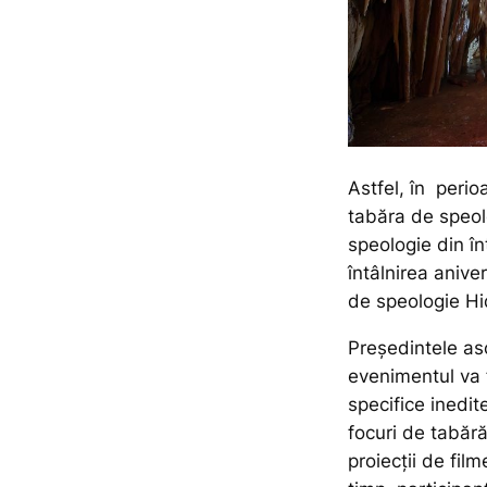
Astfel, în peri
tabăra de speol
speologie din în
întâlnirea anive
de speologie Hid
Președintele as
evenimentul va fi
specifice inedit
focuri de tabără
proiecții de fil