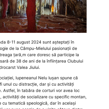
oada 8-11 august 2024 sunt așteptați în
ogie de la Câmpu-Mielului pasionații de
treaga țară,m care doresc să participe la
rsară de 38 de ani de la înființarea Clubului
rocarst Valea Jiului.
ociației, lupeneanul Nelu Iușan spune că
 unul cu distracție, dar și cu activități
e. Astfel, în tabăra de corturi vor avea loc
, activități de socializare cu specific montan,
me cu tematică speologică, dar în același