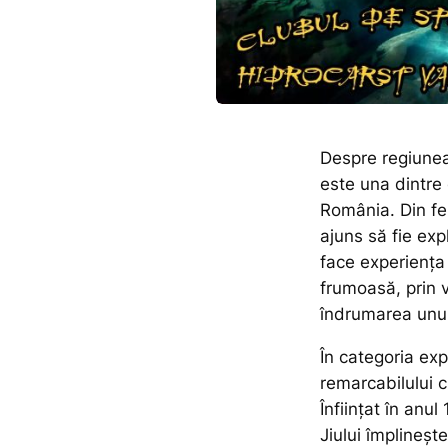
Despre regiunea 
este una dintre
România. Din feri
ajuns să fie exp
face experiența 
frumoasă, prin v
îndrumarea unui
În categoria exp
remarcabilului c
Înființat în anu
Jiului împlineșt