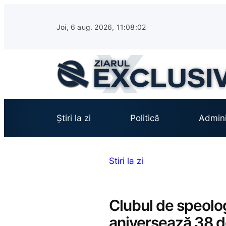
Sari
la
Joi, 6 aug. 2026, 11:08:03
conținut
Știri la zi
Politică
Admini
Stiri la zi
Clubul de speolog
aniversează 38 de