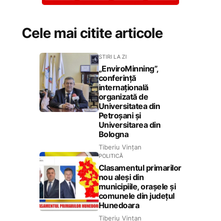
Cele mai citite articole
STIRI LA ZI
„EnviroMinning”,
conferință
internațională
organizată de
Universitatea din
Petroșani și
Universitarea din
Bologna
Tiberiu Vințan
POLITICĂ
Clasamentul primarilor
nou aleși din
municipiile, orașele și
comunele din județul
Hunedoara
Tiberiu Vințan