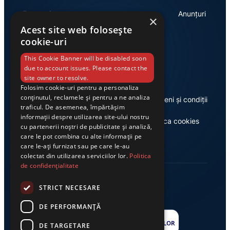
Economie
Anunțuri
×
Acest site web folosește
cookie-uri
Link-uri utile
This Cookie Banner will be disabled soon
due to account issues. Please contact the
site owner to resolve.
Folosim cookie-uri pentru a personaliza
conținutul, reclamele și pentru a ne analiza
Despre noi
Termeni și condiții
traficul. De asemenea, împărtășim
informații despre utilizarea site-ului nostru
Casa de editură Exclusiv
Politica cookies
cu partenerii noștri de publicitate și analiză,
care le pot combina cu alte informații pe
care le-ați furnizat sau pe care le-au
colectat din utilizarea serviciilor lor.
Politica
de confidențialitate
STRICT NECESARE
DE PERFORMANȚĂ
DE TARGETARE