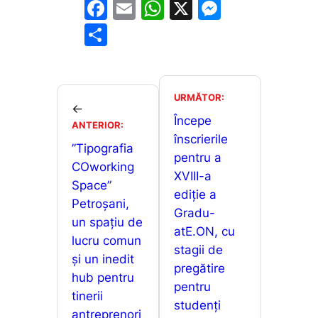
F
E
W
X
M
a
m
h
e
P
c
ai
at
s
ar
e
l
s
s
ta
b
A
e
je
URMĂTOR:
←
o
p
n
a
Începe
ANTERIOR:
o
p
g
înscrierile
z
”Tipografia
pentru a
k
er
ă
COworking
XVIII-a
Space”
ediție a
Petroșani,
Gradu-
un spațiu de
atE.ON, cu
lucru comun
stagii de
și un inedit
pregătire
hub pentru
pentru
tinerii
studenți
antreprenori