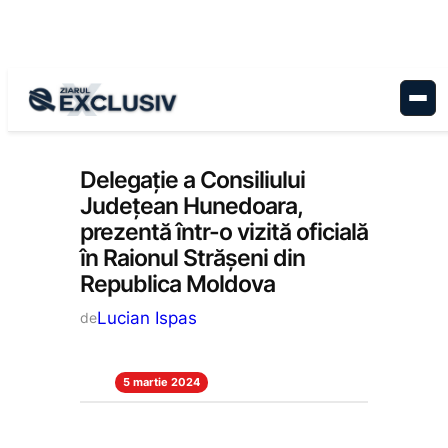
Sari
la
conținut
Administrație
, 
Stiri la zi
Delegație a Consiliului
Județean Hunedoara,
prezentă într-o vizită oficială
în Raionul Strășeni din
Republica Moldova
Lucian Ispas
de
5 martie 2024