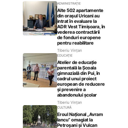
ADMINISTRAȚIE
Alte 502 apartamente
din orașul Uricani au
intrat în evaluare la
ADR Vest Timișoara, în
vederea contractării
de fonduri europene
pentru reabilitare
Tiberiu Vințan
EDUCAȚIE
Atelier de educație
parentală la Școala
gimnazială din Pui, în
cadrul unui proiect
european de reducere
și prevenire a
abandonului școlar
Tiberiu Vințan
CULTURĂ
Eroul Național „Avram
Iancu” omagiat la
Petroșani și Vulcan