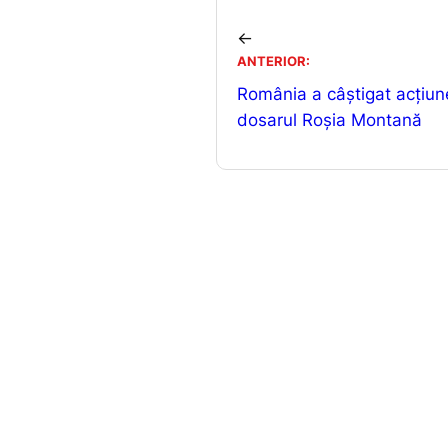
e
l
←
b
ANTERIOR:
o
România a câștigat acțiun
o
dosarul Roșia Montană
k