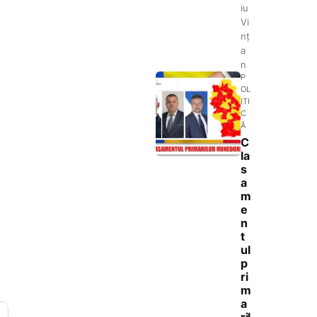
iu
Vi
nț
a
n
P
OL
ITI
C
Ă
C
la
s
a
m
e
n
t
ul
p
ri
m
a
ril