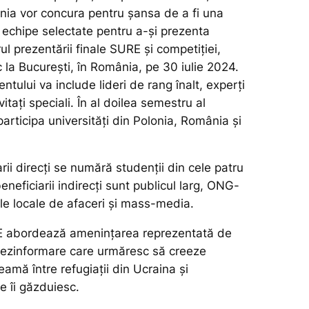
nia vor concura pentru șansa de a fi una
i echipe selectate pentru a-și prezenta
rul prezentării finale SURE și competiției,
 la București, în România, pe 30 iulie 2024.
ntului va include lideri de rang înalt, experți
itați speciali. În al doilea semestru al
participa universități din Polonia, România și
arii direcți se numără studenții din cele patru
beneficiarii indirecți sunt publicul larg, ONG-
ile locale de afaceri și mass-media.
 abordează amenințarea reprezentată de
dezinformare care urmăresc să creeze
eamă între refugiații din Ucraina și
e îi găzduiesc.