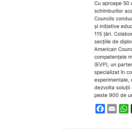
Cu aproape 50 d
schimburilor ac
Councils condu
și inițiative ed
115 țări. Colab
secțiile de dip
American Counci
competențele me
(EVP), un parte
specializat în
experimentale, c
dezvolta soluții
peste 900 de uni
F
E
a
m
c
ai