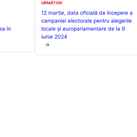
s
s
je
URMĂTOR:
A
e
a
12 martie, data oficială de începere a
campaniei electorale pentru alegerile
p
n
z
ea în
locale și europarlamentare de la 9
p
g
ă
iunie 2024
er
→