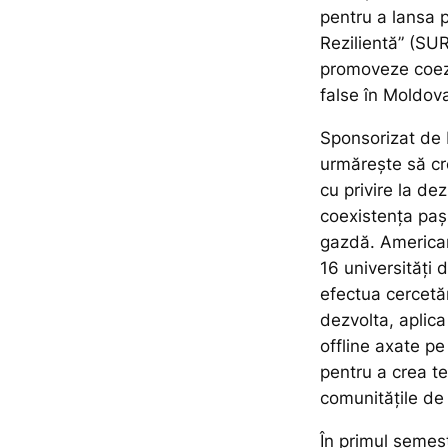
pentru a lansa 
Rezilientă” (SU
promoveze coezi
false în Moldova
Sponsorizat de 
urmărește să cr
cu privire la d
coexistența pașn
gazdă. American
16 universități 
efectua cercetă
dezvolta, aplica
offline axate p
pentru a crea te
comunitățile de 
În primul semest