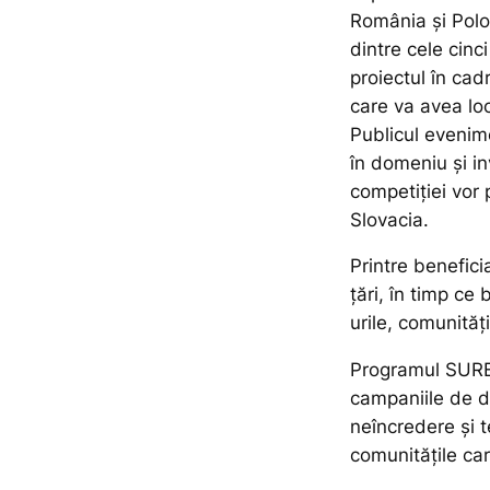
România și Polo
dintre cele cinc
proiectul în cad
care va avea loc
Publicul evenime
în domeniu și inv
competiției vor 
Slovacia.
Printre benefici
țări, în timp ce 
urile, comunităț
Programul SURE
campaniile de 
neîncredere și t
comunitățile car