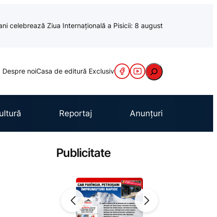
ani celebrează Ziua Internațională a Pisicii: 8 august
Caută
Despre noi
Casa de editură Exclusiv
ultură
Reportaj
Anunțuri
Publicitate