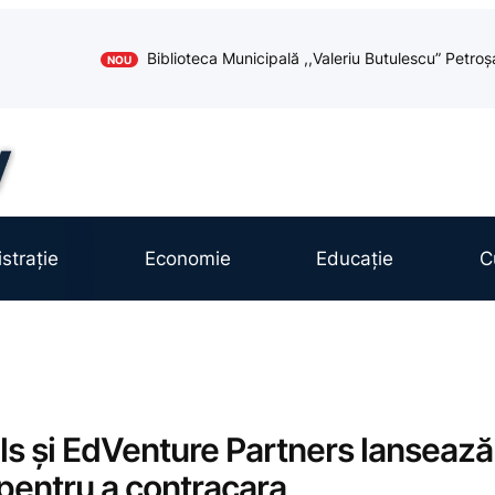
Biblioteca Municipală ,,Valeriu Butulescu” Petroș
NOU
strație
Economie
Educație
C
s și EdVenture Partners lansează
entru a contracara