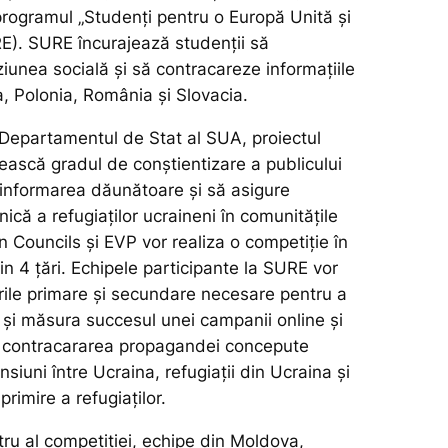
programul „Studenți pentru o Europă Unită și
RE). SURE încurajează studenții să
unea socială și să contracareze informațiile
, Polonia, România și Slovacia.
Departamentul de Stat al SUA, proiectul
ească gradul de conștientizare a publicului
ezinformarea dăunătoare și să asigure
ică a refugiaților ucraineni în comunitățile
 Councils și EVP vor realiza o competiție în
din 4 țări. Echipele participante la SURE vor
rile primare și secundare necesare pentru a
 și măsura succesul unei campanii online și
e contracararea propagandei concepute
nsiuni între Ucraina, refugiații din Ucraina și
primire a refugiaților.
ru al competiției, echipe din Moldova,