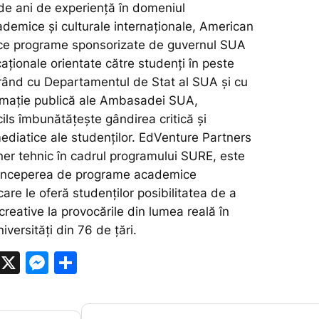
e ani de experiență în domeniul
ademice și culturale internaționale, American
ce programe sponsorizate de guvernul SUA
ucaționale orientate către studenți în peste
orând cu Departamentul de Stat al SUA și cu
lomație publică ale Ambasadei SUA,
ls îmbunătățește gândirea critică și
diatice ale studenților. EdVenture Partners
ner tehnic în cadrul programului SURE, este
 conceperea de programe academice
are le oferă studenților posibilitatea de a
 creative la provocările din lumea reală în
versități din 76 de țări.
W
X
M
P
h
e
ar
at
s
ta