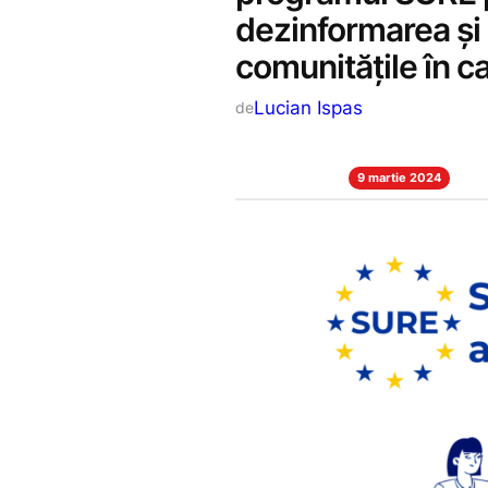
dezinformarea și
comunitățile în ca
Lucian Ispas
de
9 martie 2024