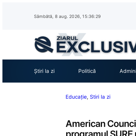
Sari
la
Sâmbătă, 8 aug. 2026, 15:36:30
conținut
Știri la zi
Politică
Admini
Educație
, 
Stiri la zi
American Council
programul SURE p