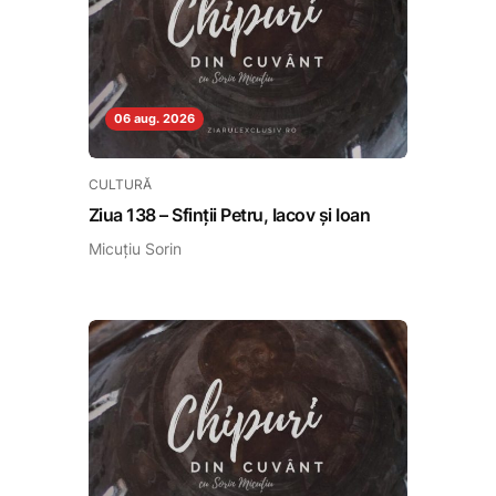
06 aug. 2026
CULTURĂ
Ziua 138 – Sfinții Petru, Iacov și Ioan
Micuțiu Sorin