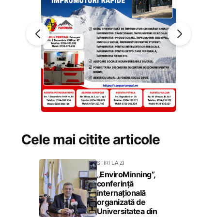
Cele mai citite articole
STIRI LA ZI
„EnviroMinning”,
conferință
internațională
organizată de
Universitatea din