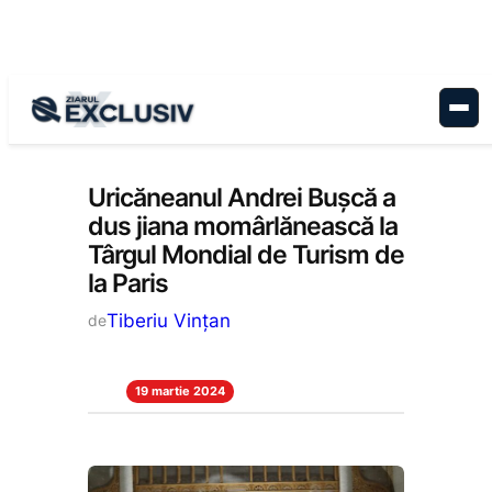
Sari
la
conținut
Cultură
, 
Stiri la zi
Uricăneanul Andrei Bușcă a
dus jiana momârlănească la
Târgul Mondial de Turism de
la Paris
Tiberiu Vințan
de
19 martie 2024