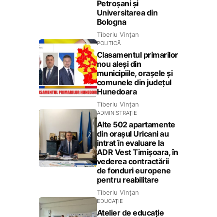
Petroșani și
Universitarea din
Bologna
Tiberiu Vințan
POLITICĂ
Clasamentul primarilor
nou aleși din
municipiile, orașele și
comunele din județul
Hunedoara
Tiberiu Vințan
ADMINISTRAȚIE
Alte 502 apartamente
din orașul Uricani au
intrat în evaluare la
ADR Vest Timișoara, în
vederea contractării
de fonduri europene
pentru reabilitare
Tiberiu Vințan
EDUCAȚIE
Atelier de educație