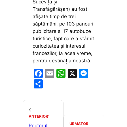
Sucevița și
Transfăgărășan) au fost
afișate timp de trei
săptămâni, pe 103 panouri
publicitare și 17 autobuze
turistice, fapt care a stârnit
curiozitatea și interesul
francezilor, la acea vreme,
pentru destinația noastră.
F
E
W
X
M
a
m
h
e
P
c
ai
at
s
ar
e
l
s
s
ta
b
A
e
je
←
o
p
n
ANTERIOR:
a
URMĂTOR:
Rectorul