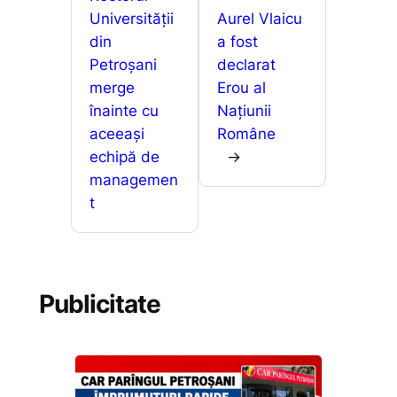
o
p
g
z
Universității
Aurel Vlaicu
k
er
ă
din
a fost
Petroșani
declarat
merge
Erou al
înainte cu
Națiunii
aceeași
Române
echipă de
→
managemen
t
Publicitate