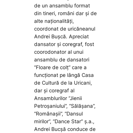
de un ansamblu format
din tineri, români dar și de
alte naționalități,
coordonat de uricăneanul
Andrei Bușcă. Apreciat
dansator și coregraf, fost
coorodonator al unui
ansamblu de dansatori
”Floare de colț” care a
funcționat pe lângă Casa
de Cultură de la Uricani,
dar și coregraf al
Ansamblurilor ”Jienii
Petroșaniului”, ”Sălășana”,
”Românașii”, ”Dansul
mirilor”, ”Dance Star” ș.a.,
Andrei Bucșă conduce de