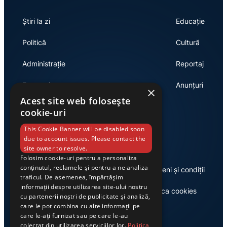
Știri la zi
Educație
Politică
Cultură
Administrație
Reportaj
Economie
Anunțuri
×
Acest site web folosește
cookie-uri
Link-uri utile
This Cookie Banner will be disabled soon
due to account issues. Please contact the
site owner to resolve.
Folosim cookie-uri pentru a personaliza
conținutul, reclamele și pentru a ne analiza
Despre noi
Termeni și condiții
traficul. De asemenea, împărtășim
informații despre utilizarea site-ului nostru
Casa de editură Exclusiv
Politica cookies
cu partenerii noștri de publicitate și analiză,
care le pot combina cu alte informații pe
care le-ați furnizat sau pe care le-au
colectat din utilizarea serviciilor lor.
Politica